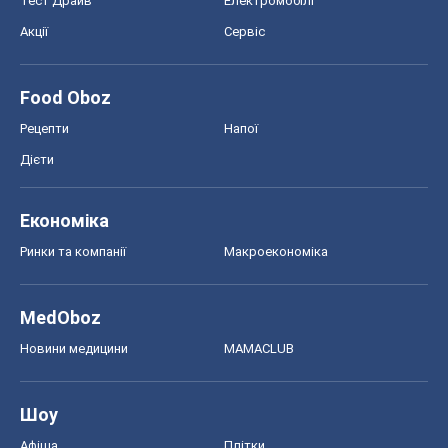
Економіка
Ринки та компанії
Макроекономіка
MedOboz
Новини медицини
MAMACLUB
Шоу
Афіша
Плітки
Краса
Мода
Жіночий журнал