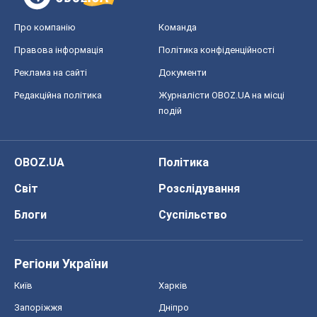
OBOZ.UA
Політика
Світ
Розслідування
Блоги
Суспільство
Регіони України
Київ
Харків
Запоріжжя
Дніпро
Черкаси
Спорт
Футбол
Баскетбол
Хокей
Бокс
Формула-1