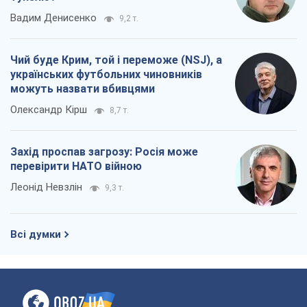
Захід проспав загрозу: Росія може
перевірити НАТО війною
Леонід Невзлін
9,3 т.
Всі думки
Про компанію
Команда
Правова інформація
Політика конфіденційності
Реклама на сайті
Документи
Редакційна політика
Журналісти OBOZ.UA на місці
подій