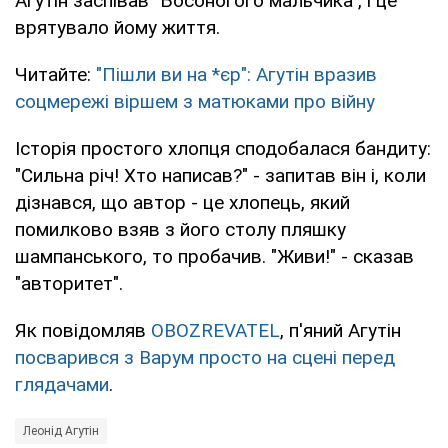
Агутін заспівав "Босоногого мальчика", і це
врятувало йому життя.
Читайте:
"Пішли ви на *єр": Агутін вразив
соцмережі віршем з матюками про війну
Історія простого хлопця сподобалася бандиту:
"Сильна річ! Хто написав?" - запитав він і, коли
дізнався, що автор - це хлопець, який
помилково взяв з його столу пляшку
шампанського, то пробачив. "Живи!" - сказав
"авторитет".
Як повідомляв
OBOZREVATEL
, п'яний Агутін
посварився з Варум просто на сцені перед
глядачами
.
Леонід Агутін