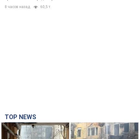
TOP NEWS
Армія Росії здійснила масовану атаку на Одесу: