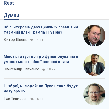
Мінськ готується до функціонування в
умовах масштабної воєнної кризи
Олександр Левченко
18,7 т.
Ні зброї, ні людей: як Лукашенко будує
нову армію
Ігар Тишкевич
15,8 т.