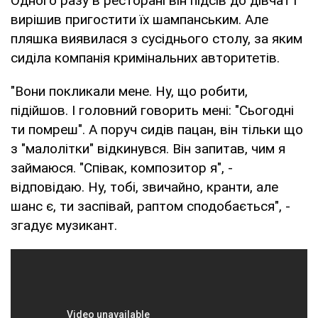
Одного разу в ресторані він підсів до дівчат і
вирішив пригостити їх шампанським. Але
пляшка виявилася з сусіднього столу, за яким
сиділа компанія кримінальних авторитетів.
"Вони покликали мене. Ну, що робити,
підійшов. І головний говорить мені: "Сьогодні
ти помреш". А поруч сидів пацан, він тільки що
з "малолітки" відкинувся. Він запитав, чим я
займаюся. "Співак, композитор я", -
відповідаю. Ну, тобі, звичайно, кранти, але
шанс є, ти заспівай, раптом сподобається", -
згадує музикант.