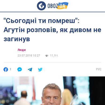
"Сьогодні ти помреш":
Агутін розповів, як дивом не
загинув
Люди
23.07.2018 10:27
11,9 т.
1
РУС