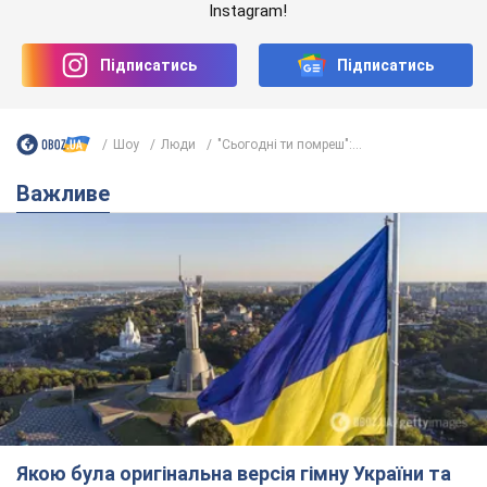
Якою була оригінальна версія гімну України та
чому її боялася Російська імперія: про це не
розповідають у школі
Державним символом є тільки перший куплет та приспів пісні
час назад
3,5 т.
Олександру Пономарьову – 53: що
відомо про трьох дітей секс-