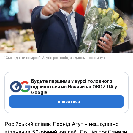
Будьте першими у курсі головного —
підпишіться на Новини на OBOZ.UA у
Google
Підписатися
Російський співак Леонід Агутін нещодавно
відзначив 50-річний ювілей. До цієї події зняли