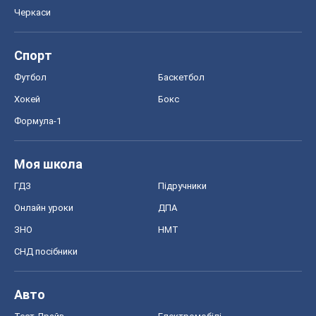
Моя школа
ГДЗ
Підручники
Онлайн уроки
ДПА
ЗНО
НМТ
СНД посібники
Авто
Тест Драйв
Електромобілі
Акції
Сервіс
Food Oboz
Рецепти
Напої
Дієти