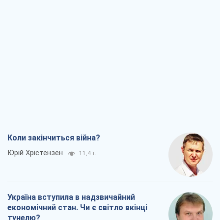
Коли закінчиться війна?
Юрій Хрістензен
11,4 т.
Україна вступила в надзвичайний
економічний стан. Чи є світло вкінці
тунелю?
Вадим Денисенко
9,2 т.
Чий буде Крим, той і переможе (NSJ), а
українських футбольних чиновників
можуть назвати вбивцями
Олександр Кірш
8,7 т.