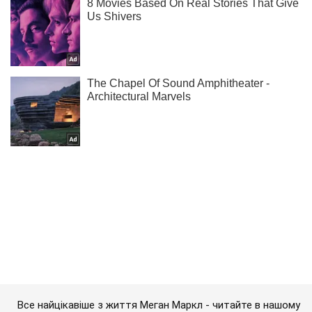
Все найцікавіше з життя Меган Маркл - читайте в нашому
Instagram!
Підписатись
Підписатись
Шоу
Люди
"Сьогодні ти помреш":...
Важливе