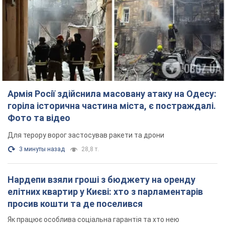
горіла історична частина міста, є постраждалі.
Фото та відео
Для терору ворог застосував ракети та дрони
3 минуты назад
28,8 т.
Нардепи взяли гроші з бюджету на оренду
елітних квартир у Києві: хто з парламентарів
просив кошти та де поселився
Як працює особлива соціальна гарантія та хто нею
користується
4 часа назад
49,1 т.
Російська армія обстріляла дві сусідні
багатоповерхівки в Харкові: двоє загиблих,
більше 20 постраждалих
Ворог навмисно обстрілює житлові будинки