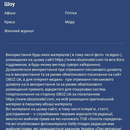
Шоу
Афіша
Плітки
Краса
Мода
Жіночий журнал
Використання будь-яких матеріалів ( в тому числі фото- та відео-),
розміщених на цьому сайті
https://www.obozrevatel.com
та всіх його
піддоменах, в будь-якому вигляді суворо заборонено.
Дозволяється використання при отриманні письмового дозволу
на їх використання та за умови обов'язкового посилання на сайт
OBOZ.UA, а для інтернет-видань - при отриманні письмового
дозволу на їх використання та за умови обов'язкового
розміщення прямого, відкритого для пошукових систем,
гіперпосилання на сторінку OBOZ.UA за посиланням
https://www.obozrevatel.com
, на якій розміщено оригінальний
матеріал в першому абзаці матеріалу.
Всі матеріали на цьому сайті, в тому числі інтерв’ю, статті,
дослідження – є службовими творами журналістів редакції,
виключні майнові права на які належать ТОВ «Золота середина».
На всі опубліковані фотоматеріали Getty Images редакція має
майнові права, які захищаються законом України «Про авторські