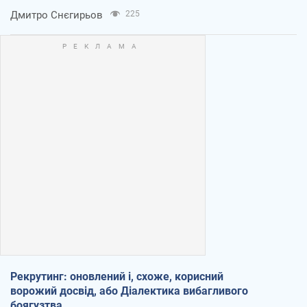
Дмитро Снєгирьов
225
Рекрутинг: оновлений і, схоже, корисний
ворожий досвід, або Діалектика вибагливого
боягузтва