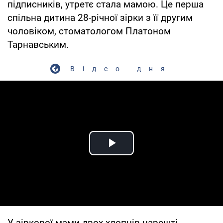
підписників, утретє стала мамою. Це перша
спільна дитина 28-річної зірки з її другим
чоловіком, стоматологом Платоном
Тарнавським.
Відео дня
Play Video
У зіркової мами двох хлопців нарешті