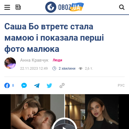
Саша Бо втретє стала
мамою і показала перші
фото малюка
Анна Кравчук
Люди
22.11.2023 12:49
2 хвилини
2,6 т.
8
РУС