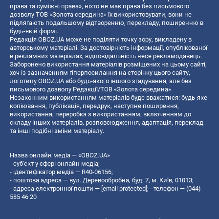
права та суміжні права», ніхто не має права без письмового
дозволу ТОВ «Золота середина» їх використовувати, вони не
підлягають подальшому відтворенню, перекладу, поширенню в
будь-якій формі.
Редакція OBOZ.UA може не поділяти точку зору, викладену в
авторському матеріалі. За достовірність інформації, опублікованої
в рекламних матеріалах, відповідальність несе рекламодавець.
Заборонено використання матеріалів розміщених на цьому сайті,
хоч із зазначенням гіперпосилання на сторінку цього сайту,
логотипу OBOZ.UA або будь-якого іншого згадування, але без
письмового дозволу Редакції/ТОВ «Золота середина»
Незаконним використанням матеріалів буде вважатися: будь-яке
копiювання, публiкацiя, передрук, наступне поширення,
використання, переробка з використанням, включенням до
складу інших матеріалів, розповсюдження, адаптація, переклад
та інші подібні зміни матеріалу.
Назва онлайн медіа — «OBOZ.UA»
- суб'єкт у сфері онлайн медіа;
- ідентифікатор медіа — R40-06156;
- поштова адреса — вул. Деревообробна, буд. 7, м. Київ, 01013;
- адреса електронної пошти —
[email protected]
; - телефон — (044)
585 46 20