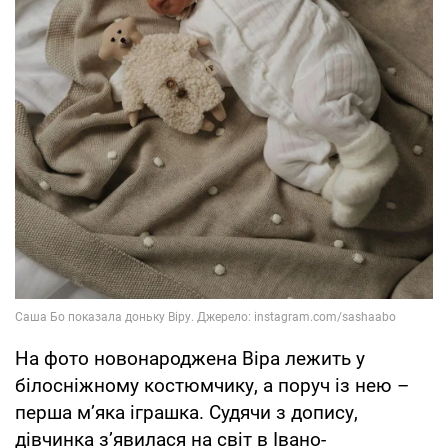
На фото новонароджена Віра лежить у
білосніжному костюмчику, а поруч із нею –
перша мʼяка іграшка. Судячи з допису,
дівчинка зʼявилася на світ в Івано-