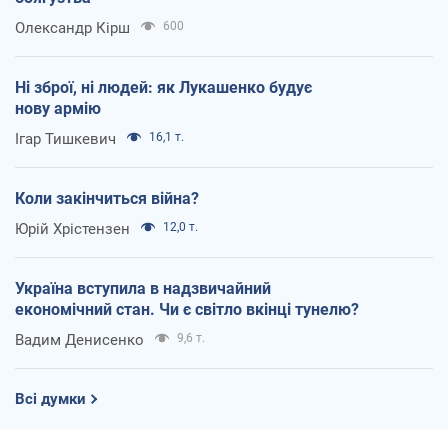
Олександр Кірш
600
Ні зброї, ні людей: як Лукашенко будує
нову армію
Ігар Тишкевич
16,1 т.
Коли закінчиться війна?
Юрій Хрістензен
12,0 т.
Україна вступила в надзвичайний
економічний стан. Чи є світло вкінці тунелю?
Вадим Денисенко
9,6 т.
Всі думки