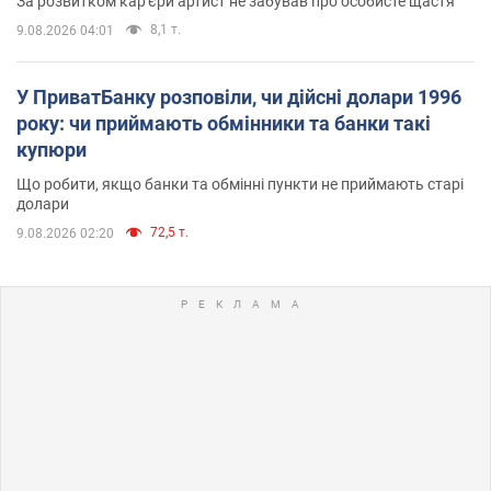
За розвитком кар'єри артист не забував про особисте щастя
8,1 т.
9.08.2026 04:01
У ПриватБанку розповіли, чи дійсні долари 1996
року: чи приймають обмінники та банки такі
купюри
Що робити, якщо банки та обмінні пункти не приймають старі
долари
72,5 т.
9.08.2026 02:20