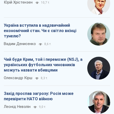
Юрій Хрістензен
10,7 т.
Україна вступила в надзвичайний
економічний стан. Чи є світло вкінці
тунелю?
Вадим Денисенко
8,6 т.
Чий буде Крим, той і переможе (NSJ), а
українських футбольних чиновників
можуть назвати вбивцями
Олександр Кірш
8,3 т.
Захід проспав загрозу: Росія може
перевірити НАТО війною
Леонід Невзлін
9,0 т.