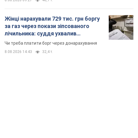
8.08.2026 09:27
40,1 т.
Жінці нарахували 729 тис. грн боргу
за газ через покази зіпсованого
лічильника: суддя ухвалив
неочікуване рішення
Чи треба платити борг через донарахування
8.08.2026 14:43
32,4 т.