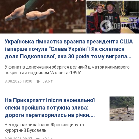
Українська гімнастка вразила президента США
і вперше почула "Слава Україні"! Як склалася
доля Подкопаєвої, яка 30 років тому виграла
"золото" Олімпіади
У фанатів донеччанки зберігся великий шматок килимового
покриття з надписом "Атланта-1996"
8.08.2026 18:30
39,6 т.
На Прикарпатті після аномальної
спеки пройшла потужна злива:
дороги перетворились на річки.
Відео
Негода накрила Івано-Франківщину та
курортний Буковель