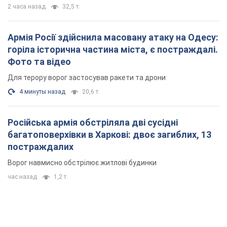
2 часа назад
32,5 т.
Армія Росії здійснила масовану атаку на Одесу:
горіла історична частина міста, є постраждалі.
Фото та відео
Для терору ворог застосував ракети та дрони
4 минуты назад
20,6 т.
Російська армія обстріляла дві сусідні
багатоповерхівки в Харкові: двоє загиблих, 13
постраждалих
Ворог навмисно обстрілює житлові будинки
час назад
1,2 т.