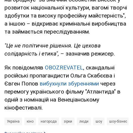
розвиток національної культури, вагомі творчі
здобутки та високу професійну майстерність",
а іншою – відкриває кримінальні виробництва
та займається переслідуванням.
"Це не політичне рішення. Це цехова
солідарність і етика",
– зазначив режисер.
Як повідомляв
OBOZREVATEL
, скандальні
російські пропагандисти Ольга Скабєєва і
Євген Попов
вибухнули збуреннями
через
перемогу українського фільму "Атлантида" в
одній з номінацій на Венеціанському
кінофестивалі.
Україна
кіно
нагорода
зірки
люди
шоу
шоу-бізнес