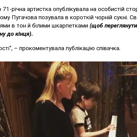
о 71-річна артистка опублікувала на особистій стор
ьому Пугачова позувала в короткій чорній сукні. С
ями в тон й білими шкарпетками
(щоб переглянути
у до кінця).
сті", – прокоментувала публікацію співачка.