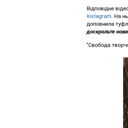
Відповідне віде
Instagram
. На н
доповнила туфл
доскрольте новин
"Свобода творчо