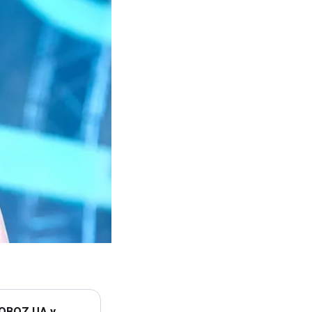
 OBOZ.UA у