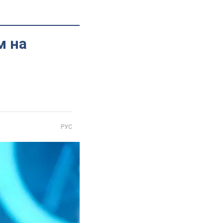
м на
РУС