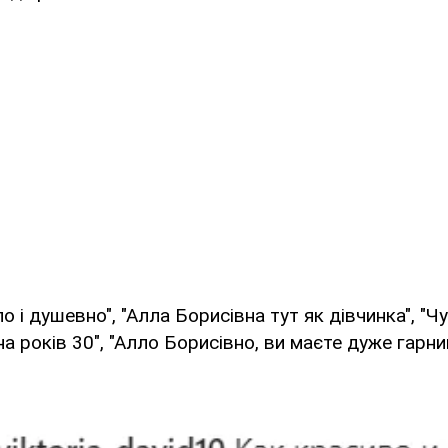
о і душевно", "Алла Борисівна тут як дівчинка", "Чу
а років 30", "Алло Борисівно, ви маєте дуже гарни