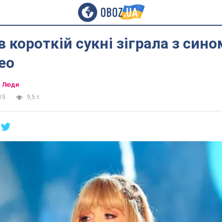
в короткій сукні зіграла з сино
ео
Люди
15
9,5 т.