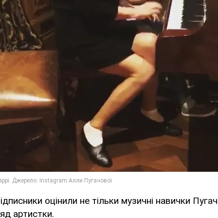
дписники оцінили не тільки музичні навички Пугачов
ляд артистки.