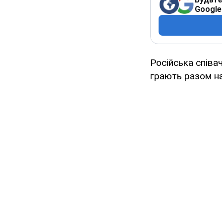
Google
Російська співа
грають разом на