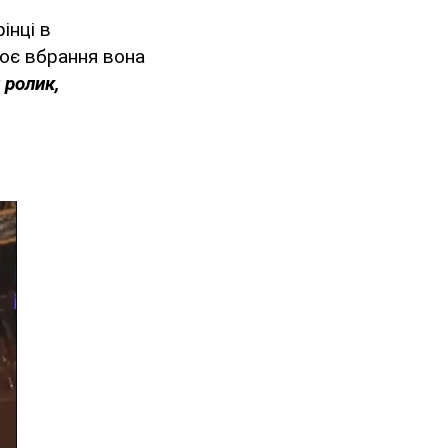
інці в
воє вбрання вона
 ролик,