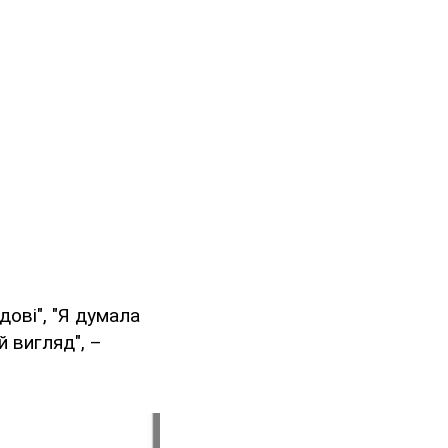
дові", "Я думала
й вигляд", –