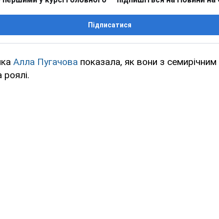
Підписатися
чка
Алла Пугачова
показала, як вони з семирічним
 роялі.