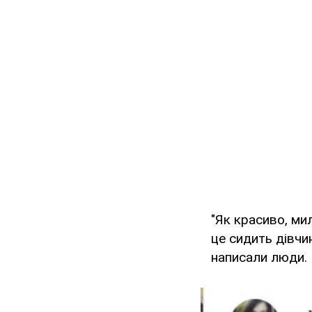
"Як красиво, мил
це сидить дівчин
написали люди.