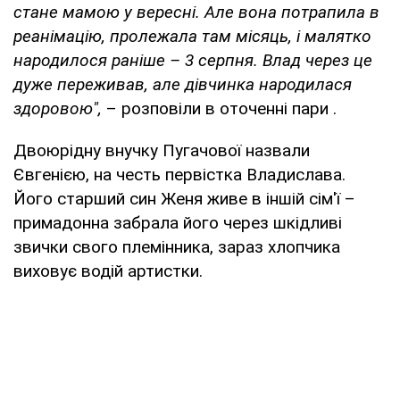
стане мамою у вересні. Але вона потрапила в
реанімацію, пролежала там місяць, і малятко
народилося раніше – 3 серпня. Влад через це
дуже переживав, але дівчинка народилася
здоровою",
– розповіли в оточенні пари .
Двоюрідну внучку Пугачової назвали
Євгенією, на честь первістка Владислава.
Його старший син Женя живе в іншій сім'ї –
примадонна забрала його через шкідливі
звички свого племінника, зараз хлопчика
виховує водій артистки.