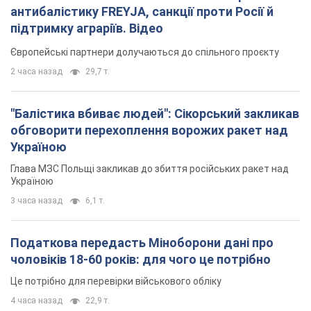
антибалістику FREYJA, санкції проти Росії й
підтримку аграріїв. Відео
Європейські партнери долучаються до спільного проєкту
2 часа назад
29,7 т.
"Балістика вбиває людей": Сікорський закликав
обговорити перехоплення ворожих ракет над
Україною
Глава МЗС Польщі закликав до збиття російських ракет над
Україною
3 часа назад
6,1 т.
Податкова передасть Міноборони дані про
чоловіків 18-60 років: для чого це потрібно
Це потрібно для перевірки військового обліку
4 часа назад
22,9 т.