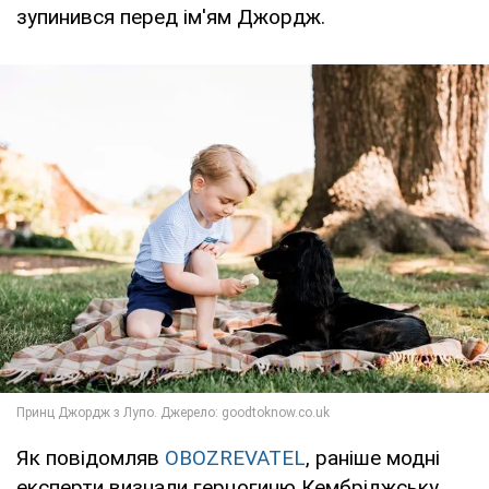
зупинився перед ім'ям Джордж.
Як повідомляв
OBOZREVATEL
, раніше модні
експерти визнали герцогиню Кембріджську