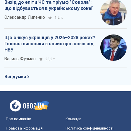
Василь Фурман
23,2 т.
Всі думки
Про компанію
Команда
Правова інформація
Політика конфіденційності
Реклама на сайті
Документи
Редакційна політика
Журналісти OBOZ.UA на місці
подій
OBOZ.UA
Політика
Світ
Розслідування