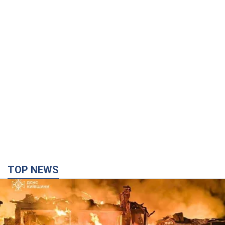
TOP NEWS
Росія вдарила по Київщині дронами: загинули
троє людей, серед них – дитина. Фото