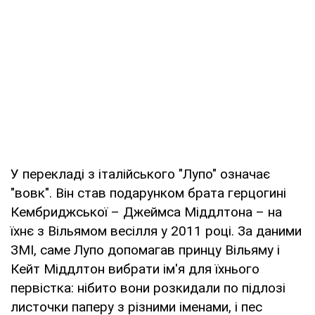
У перекладі з італійського "Лупо" означає
"вовк". Він став подарунком брата герцогині
Кембриджської – Джеймса Міддлтона – на
їхнє з Вільямом весілля у 2011 році. За даними
ЗМІ, саме Лупо допомагав принцу Вільяму і
Кейт Міддлтон вибрати ім'я для їхнього
первістка: нібито вони розкидали по підлозі
листочки паперу з різними іменами, і пес