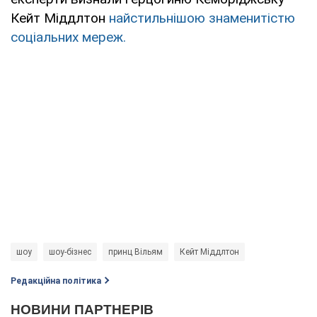
Кейт Міддлтон
найстильнішою знаменитістю
соціальних мереж.
шоу
шоу-бізнес
принц Вільям
Кейт Міддлтон
Редакційна політика