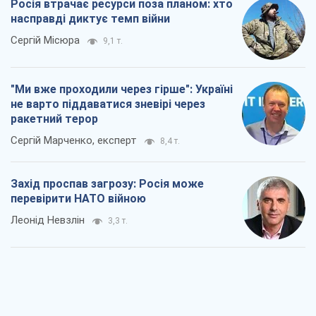
Сергій Марченко, експерт
8,4 т.
Захід проспав загрозу: Росія може
перевірити НАТО війною
Леонід Невзлін
3,3 т.
"Варта" та "Новатор" витримали