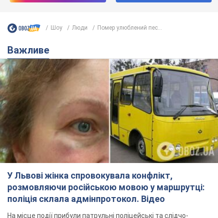
У Львові жінка спровокувала конфлікт,
розмовляючи російською мовою у маршрутці:
поліція склала адмінпротокол. Відео
На місце події прибули патрульні поліцейські та слідчо-
оперативна група
10 часов назад
10,6 т.
"Воюють, бо дурні": у Чернівцях
водій автобуса зневажив
українських військових і поплатився.
Відео
Водія звільнили після конфлікту з пасажирами