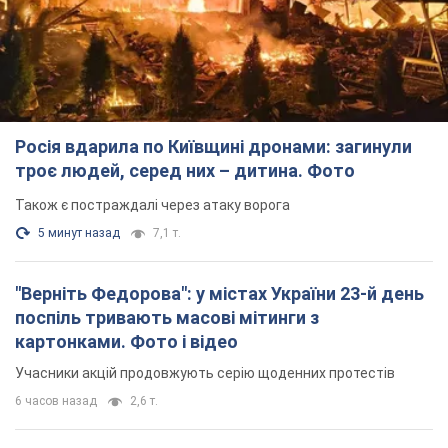
Також є постраждалі через атаку ворога
5 минут назад
7,1 т.
"Верніть Федорова": у містах України 23-й день
поспіль тривають масові мітинги з
картонками. Фото і відео
Учасники акцій продовжують серію щоденних протестів
6 часов назад
2,6 т.
Сенат США схвалив законопроєкт Грема про
санкції проти Росії: що далі
Документ передбачає нові економічні обмеження
6 часов назад
5,2 т.