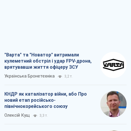
кулеметний обстріл і удар FPV-дрона,
врятувавши життя офіцеру ЗСУ
Українська Бронетехніка
3,2 т.
КНДР як каталізатор війни, або Про
новий етап російсько-
північнокорейського союзу
Олексій Кущ
3,3 т.
Вихід до еліти ЧС та тріумф "Сокола":
що відбувається в українському хокеї
Олександр Липенко
1,2 т.
Що очікує українців у 2026–2028 роках?
Головні висновки з нових прогнозів від
НБУ