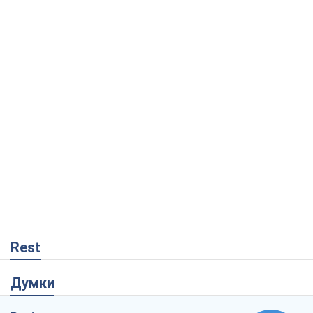
Rest
Думки
Росія втрачає ресурси поза планом: хто
насправді диктує темп війни
Сергій Місюра
9,1 т.
"Ми вже проходили через гірше": Україні
не варто піддаватися зневірі через
ракетний терор