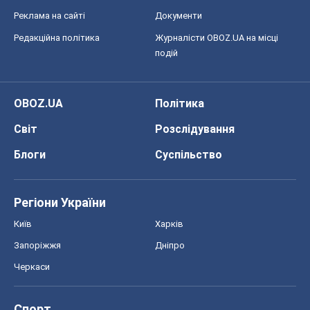
Блоги
Суспільство
Регіони України
Київ
Харків
Запоріжжя
Дніпро
Черкаси
Спорт
Футбол
Баскетбол
Хокей
Бокс
Формула-1
Моя школа
ГДЗ
Підручники