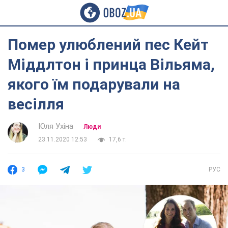
Помер улюблений пес Кейт
Міддлтон і принца Вільяма,
якого їм подарували на
весілля
Юля Ухіна
Люди
23.11.2020 12:53
17,6 т.
3
РУС