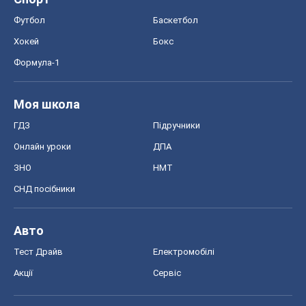
Онлайн уроки
ДПА
ЗНО
НМТ
СНД посібники
Авто
Тест Драйв
Електромобілі
Акції
Сервіс
Food Oboz
Рецепти
Напої
Дієти
Економіка
Ринки та компанії
Макроекономіка