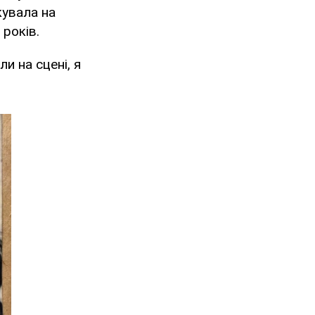
кувала на
 років.
и на сцені, я