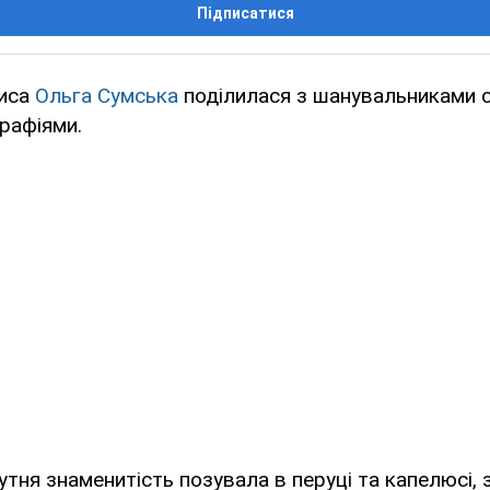
Підписатися
риса
Ольга Сумська
поділилася з шанувальниками с
рафіями.
бутня знаменитість позувала в перуці та капелюсі,