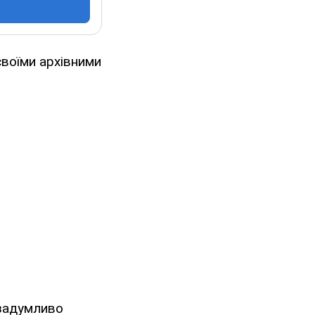
воїми архівними
 задумливо