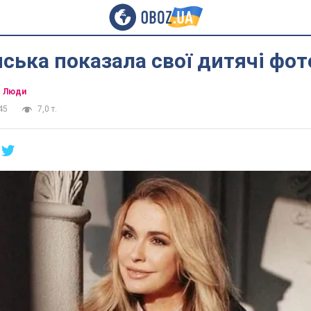
ська показала свої дитячі фот
Люди
45
7,0 т.