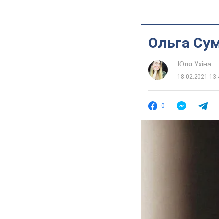
Ольга Сум
Юля Ухіна
18.02.2021 13:
0