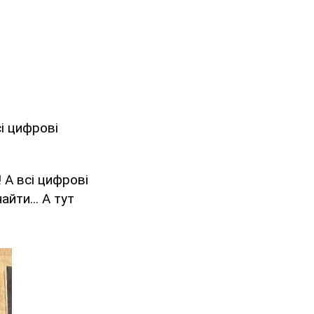
і цифрові
 А всі цифрові
айти... А тут