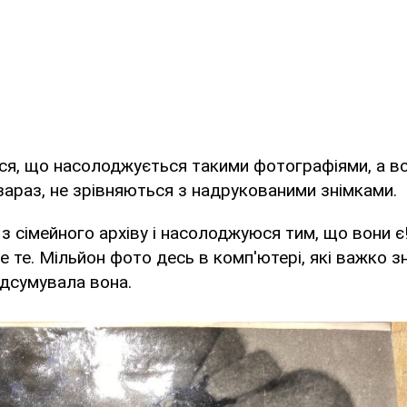
ся, що насолоджується такими фотографіями, а вс
є зараз, не зрівняються з надрукованими знімками.
 з сімейного архіву і насолоджуюся тим, що вони є!
не те. Мільйон фото десь в комп'ютері, які важко зн
ідсумувала вона.