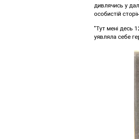
дивлячись у дал
особистій сторі
"Тут мені десь 1
уявляла себе ге