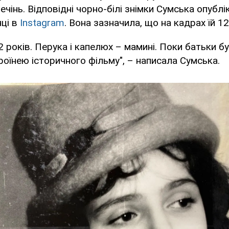
ечінь. Відповідні чорно-білі знімки Сумська опублі
нці в
Instagram
. Вона зазначила, що на кадрах їй 12
2 років. Перука і капелюх – мамині. Поки батьки бул
роїнею історичного фільму", – написала Сумська.