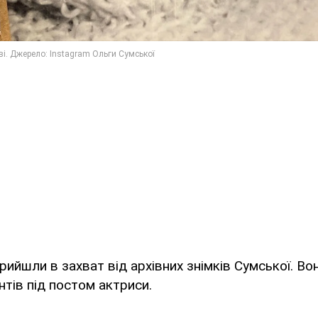
ийшли в захват від архівних знімків Сумської. Во
нтів під постом актриси.