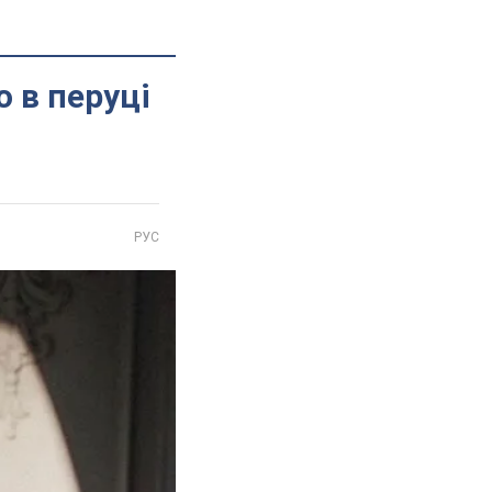
о в перуці
РУС