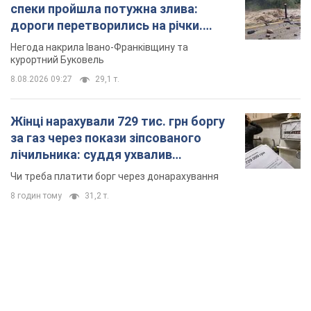
спеки пройшла потужна злива:
дороги перетворились на річки.
Відео
Негода накрила Івано-Франківщину та
курортний Буковель
8.08.2026 09:27
29,1 т.
Жінці нарахували 729 тис. грн боргу
за газ через покази зіпсованого
лічильника: суддя ухвалив
неочікуване рішення
Чи треба платити борг через донарахування
8 годин тому
31,2 т.