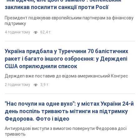
закликав посилити санкції проти Росії
Президент подякував європейським партнерам за фінансову
підтримку
4 години тому
62,4 т.
Україна придбала у Туреччини 70 балістичних
ракет і багато іншого озброєння: у Держдепі
США оприлюднили список
Держдеп вже поставив до відома американський Конгрес
2 години тому
3,9 т.
"Нас почули на одне вухо": у містах України 24-й
день поспіль тривають мітинги на підтримку
Федорова. Фото і відео
Антиурядові виступи з вимогою повернути Федорова досі
тривають