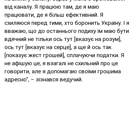
від каналу. Я працюю там, де я маю
працювати, де я більш ефективний. Я
схиляюся перед тими, хто боронить Україну. І я
вважаю, що до останнього подиху їм маю бути
вдячний не тільки ось тут [вказує на розум],
ось тут [вказує на серце], а ще й ось так
[показує жест грошей], сплачуючи податки. Я
не афішую це, я взагалі не схильний про це
говорити, але я допомагаю своїми грошима
адресно", – зізнався ведучий.