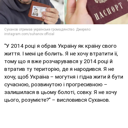
"У 2014 році я обрав Україну як країну свого
життя. І мені це болить. Я не хочу втратити її,
тому що я вже розчарувався у 2014 році й
втратив ту територію, де я народився. Я не
хочу, щоб Україна – могутня і гідна жити й бути
сучасною, розвинутою і прогресивною –
залишилася в цьому болоті, совку. Я не хочу
цього, розумієте?" – висловився Суханов.