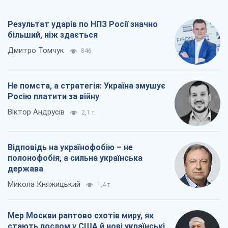
Віктор Андрусів
2,1 т.
Відповідь на українофобію – не
полонофобія, а сильна українська
держава
Микола Княжицький
1,4 т.
Мер Москви раптово схотів миру, як
стають послом у США й нові українські
топ-рейтинги
Олександр Кірш
6,2 т.
Всі думки