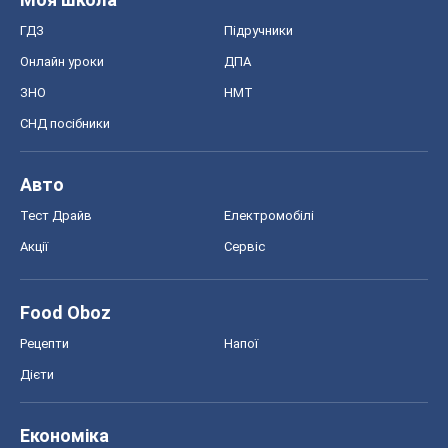
Тест Драйв
Електромобілі
Акції
Сервіс
Food Oboz
Рецепти
Напої
Дієти
Економіка
Ринки та компанії
Макроекономіка
MedOboz
Новини медицини
MAMACLUB
Шоу