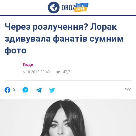
Через розлучення? Лорак
здивувала фанатів сумним
фото
Люди
6.10.2018 03:40
47,7 т.
0
РУС