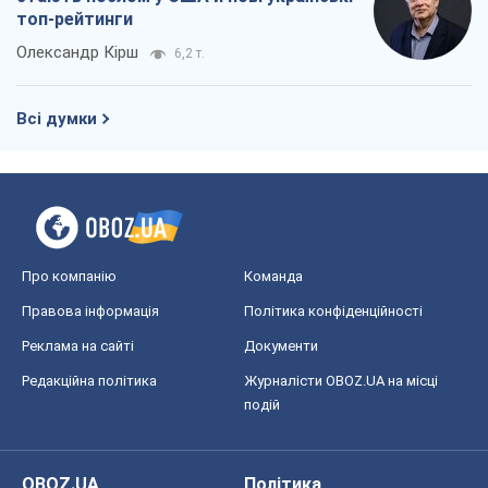
Про компанію
Команда
Правова інформація
Політика конфіденційності
Реклама на сайті
Документи
Редакційна політика
Журналісти OBOZ.UA на місці
подій
OBOZ.UA
Політика
Світ
Розслідування
Блоги
Суспільство
Регіони України
Київ
Харків