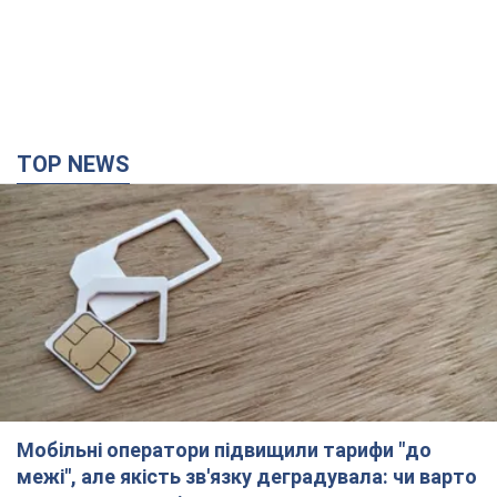
Мобільні оператори підвищили тарифи "до
межі", але якість зв'язку деградувала: чи варто
скаржитись на ціни
Чому ціни на мобільний зв'язок зросли у кілька разів і як
поліпшити якість інтернету на телефоні
2 часа назад
8,7 т.
СБУ затримала двох агентів РФ, які коригували
удари ворога по Миколаєву. Фото