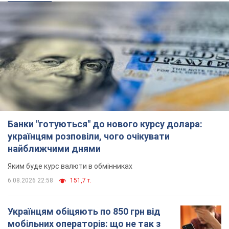
Банки "готуються" до нового курсу долара:
українцям розповіли, чого очікувати
найближчими днями
Яким буде курс валюти в обмінниках
6.08.2026 22:58
151,7 т.
Українцям обіцяють по 850 грн від
мобільних операторів: що не так з
цими повідомленнями
Як не потрапити в пастку шахраїв
6.08.2026 21:02
16,5 т.
Найдорожчий футболіст "Динамо"
забив "Карабаху" вже на 10-й хвилині
матчу. Відео