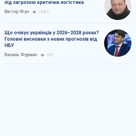
Результат ударів по НПЗ Росії значно
більший, ніж здається
Дмитро Томчук
846
Не помста, а стратегія: Україна змушує
Росію платити за війну