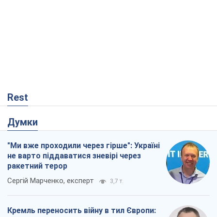
Rest
Думки
"Ми вже проходили через гірше": Україні
не варто піддаватися зневірі через
ракетний терор
Сергій Марченко, експерт
3,7 т.
Кремль переносить війну в тил Європи:
під загрозою критична логістика
Віктор Ягун
13,5 т.
Що очікує українців у 2026–2028 роках?
Головні висновки з нових прогнозів від
НБУ
Василь Фурман
111