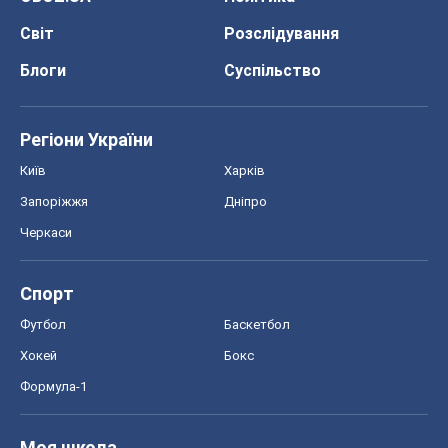
Запоріжжя
Дніпро
Черкаси
Спорт
Футбол
Баскетбол
Хокей
Бокс
Формула-1
Моя школа
ГДЗ
Підручники
Онлайн уроки
ДПА
ЗНО
НМТ
СНД посібники
Авто