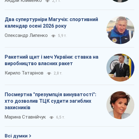
Андрій Клименко
2,1 т.
Два супертурніри Магучіх: спортивний
календар осені 2026 року
Олександр Липенко
5,9 т.
Ракетний щит і меч України: ставка на
виробництво власних ракет
Кирило Татарінов
2,8 т.
Посмертна "презумпція винуватості":
хто дозволив ТЦК судити загиблих
захисників
Марина Ставнійчук
6,5 т.
Всі думки