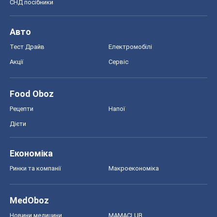
СНД посібники
Авто
Тест Драйв
Електромобілі
Акції
Сервіс
Food Oboz
Рецепти
Напої
Дієти
Економіка
Ринки та компанії
Макроекономіка
MedOboz
Новини медицини
MAMACLUB