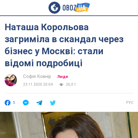
Наташа Корольова
загриміла в скандал через
бізнес у Москві: стали
відомі подробиці
Софія Ковнір
Люди
23.11.2020 20:04
26,0 т.
5
РУС