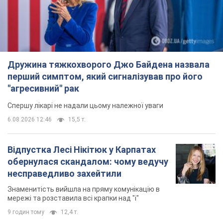
Дружина тяжкохворого Джо Байдена назвала
перший симптом, який сигналізував про його
"агресивний" рак
Спершу лікарі не надали цьому належної уваги
6.08.2026 12:46
15,5 т.
Відпустка Лесі Нікітюк у Карпатах
обернулася скандалом: чому ведучу
несправедливо захейтили
Знаменитість вийшла на пряму комунікацію в
мережі та розставила всі крапки над "і"
9 годин тому
12,4 т.