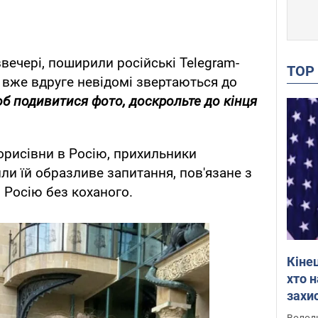
вечері, поширили російські Telegram-
TO
е вже вдруге невідомі звертаються до
об подивитися фото, доскрольте до кінця
Борисівни в Росію, прихильники
ли їй образливе запитання, пов'язане з
 Росію без коханого.
Кіне
хто 
захис
Інте
Володи