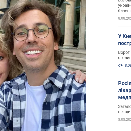
україн
баченн
у боро
8.08.20
У Киє
пост
Ворог 
столиц
8.0
Росі
ліка
медп
Загало
не єди
8.08.20