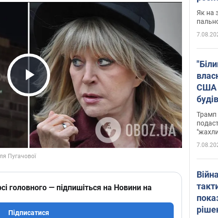
Як на 
пальн
7.08.20
"Біли
влас
США 
Play Video
буді
зали
Трамп 
подаст
"жахли
7.08.20
Війн
такт
сі головного — підпишіться на Новини на
пока
ріше
Підписатися