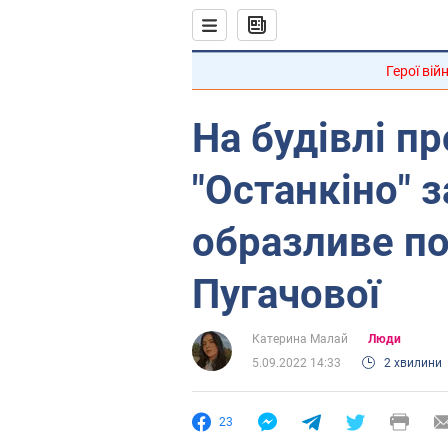
Герої вій
На будівлі п
"Останкіно" 
образливе п
Пугачової
Катерина Малай
Люди
5.09.2022 14:33
2 хвилини
23