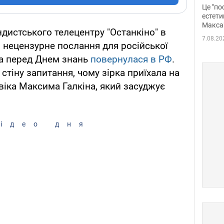
росі
Це "по
Фото
естети
Макса
ндистського телецентру "Останкіно" в
7.08.20
и нецензурне послання для російської
ка перед Днем знань
повернулася в РФ
.
тіну запитання, чому зірка приїхала на
віка Максима Галкіна, який засуджує
ідео дня