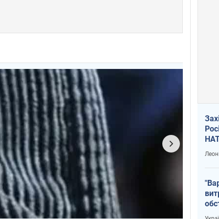
Зах
Рос
НАТ
Леон
"Ва
вит
обс
вря
Укра