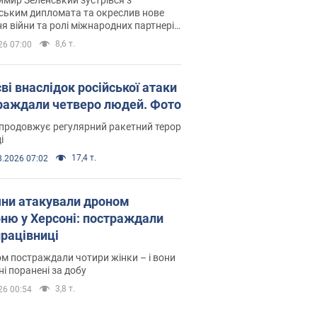
ським дипломата та окреслив нове
я війни та ролі міжнародних партнерів
тьбі з Росією
8,6 т.
26 07:00
ві внаслідок російської атаки
раждали четверо людей. Фото
продовжує регулярний ракетний терор
і
17,4 т.
8.2026 07:02
яни атакували дроном
рню у Херсоні: постраждали
рацівниці
м постраждали чотири жінки – і вони
ні поранені за добу
3,8 т.
26 00:54