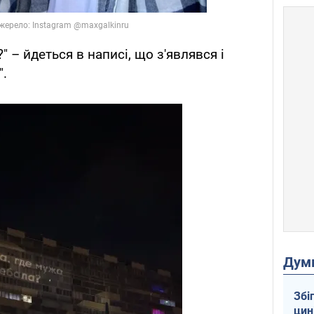
" – йдеться в написі, що з'являвся і
".
Дум
Збі
цин