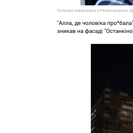
"Алла, де чоловіка про*бала?
зникав на фасаді "Останкіно