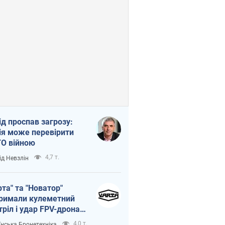
ід проспав загрозу:
ія може перевірити
О війною
4,7 т.
ід Невзлін
рта" та "Новатор"
римали кулеметний
тріл і удар FPV-дрона,
тувавши життя
4,0 т.
їнська Бронетехніка