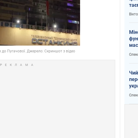
тає
і Пу
Вікт
Мін
фун
мас
Олек
Чий
пер
укр
чин
Олек
наз