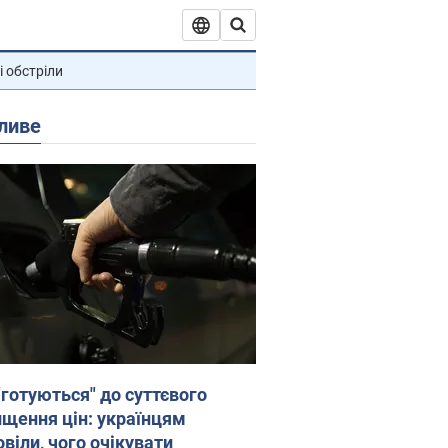
і обстріли
ливе
"готуються" до суттєвого
ищення цін: українцям
віли, чого очікувати