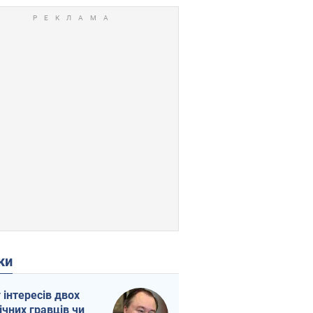
ки
г інтересів двох
ічних гравців чи