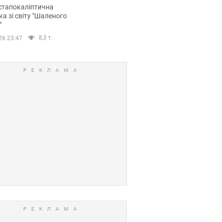
йських FPV-дронів.
стапокаліптична
ка зі світу "Шаленого
"
8,3 т.
26 23:47