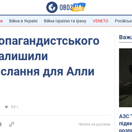
ни
Війна в Україні
Війна Ізраїлю та Ірану
VENETO
Російськ
Важ
ропагандистського
залишили
ослання для Алли
9,9 т.
АЗС 
підв
Читать на русском
розпо