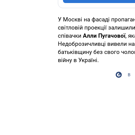
У Москві на фасаді пропага
світловій проекції залишил
співачки
Алли Пугачової
, я
Недоброзичливці вивели на с
батьківщину без свого чоло
війну в Україні.
В