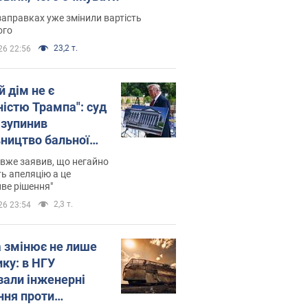
заправках уже змінили вартість
ого
23,2 т.
26 22:56
й дім не є
ністю Трампа": суд
зупинив
вництво бальної
 за $400 млн
вже заявив, що негайно
ь апеляцію а це
ве рішення"
2,3 т.
26 23:54
а змінює не лише
ику: в НГУ
зали інженерні
ння проти