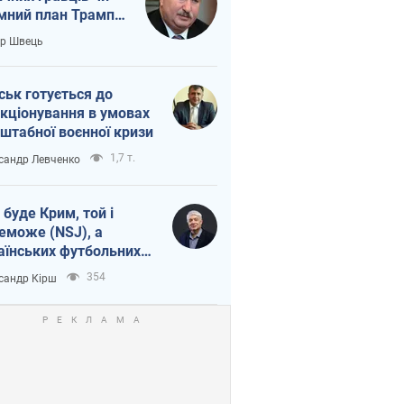
мний план Трампа
тіна?
ор Швець
ськ готується до
кціонування в умовах
штабної воєнної кризи
1,7 т.
сандр Левченко
 буде Крим, той і
еможе (NSJ), а
аїнських футбольних
овників можуть
354
сандр Кірш
вати вбивцями