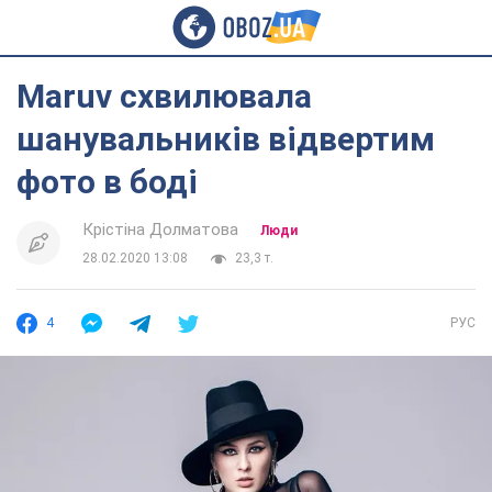
Maruv схвилювала
шанувальників відвертим
фото в боді
Крістіна Долматова
Люди
28.02.2020 13:08
23,3 т.
4
РУС