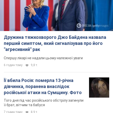
Дружина тяжкохворого Джо Байдена назвала
перший симптом, який сигналізував про його
"агресивний" рак
Спершу лікарі не надали цьому належної уваги
6 годин тому
9,8 т.
Її вбила Росія: померла 13-річна
дівчинка, поранена внаслідок
російської атаки на Сумщину. Фото
Того дня під час російського обстрілу загинули
її брат, вітчим та бабуся
7 годин тому
8,9 т.