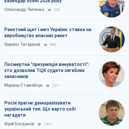
календар осені 2026 року
Олександр Липенко
225
Ракетний щит і меч України: ставка на
виробництво власних ракет
Кирило Татарінов
888
Посмертна "презумпція винуватості":
хто дозволив ТЦК судити загиблих
захисників
Марина Ставнійчук
2,8 т.
Росія прагне деморалізувати
український тил. Що варто собі
нагадати
Юрій Богданов
1,8 т.