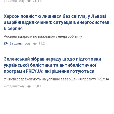
3 години тому
21,4 т.
Херсон повністю лишився без світла, у Львові
аварійні відключення: ситуація в енергосистемі
6 серпня
Росіяни вдарили по важливому енергооб'єкту
2 години тому
11,2 т.
Зеленський зібрав нараду щодо підготовки
української балістики та антибалістичної
програми FREYJA: які рішення готуються
У Києві розраховують на успішне завершення проєкту FREYJA
4 години тому
36,0 т.