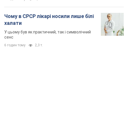
Чому в СРСР лікарі носили лише білі
халати
У цьому був як практичний, так і символічний
сенс
6 годин тому
2,3 т.