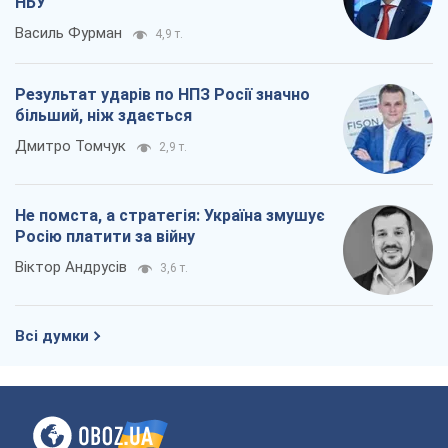
Що очікує українців у 2026–2028 роках?
Головні висновки з нових прогнозів від
НБУ
Василь Фурман
4,9 т.
Результат ударів по НПЗ Росії значно
більший, ніж здається
Дмитро Томчук
2,9 т.
Не помста, а стратегія: Україна змушує
Росію платити за війну
Віктор Андрусів
3,6 т.
Всі думки