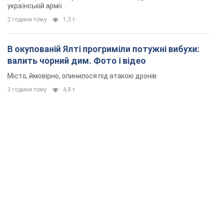
для ППО": Зеленський заслухав доповідь
Драпатого і анонсував нові кроки
Зокрема, він обговорив з головкомом кадрові питання в
українській армії
2 години тому
1,3 т.
В окупованій Ялті прогриміли потужні вибухи:
валить чорний дим. Фото і відео
Місто, ймовірно, опинилося під атакою дронів
3 години тому
4,8 т.