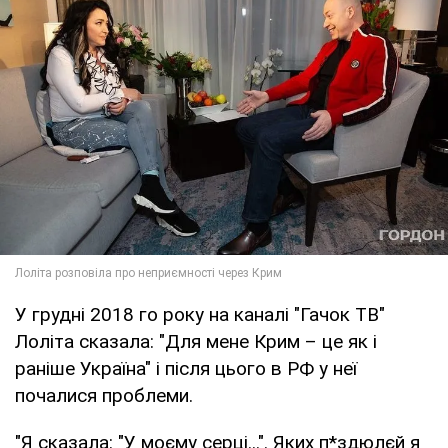
У грудні 2018 го року на каналі "Гачок ТВ"
Лоліта сказала: "Для мене Крим – це як і
раніше Україна" і після цього в РФ у неї
почалися проблеми.
"Я сказала: "У моєму серці...". Яких п*здюлєй я