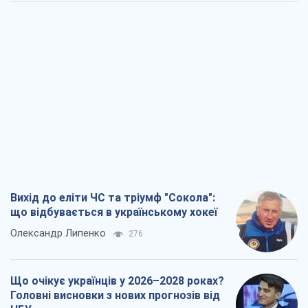
новий етап російсько-
північнокорейського союзу
Олексій Кущ
354
Вихід до еліти ЧС та тріумф "Сокола":
що відбувається в українському хокеї
Олександр Липенко
276