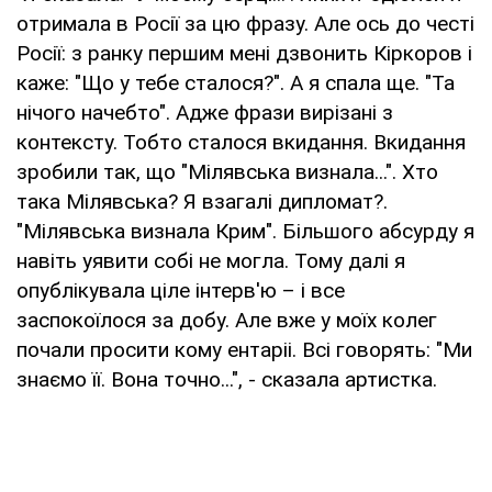
отримала в Росії за цю фразу. Але ось до честі
Росії: з ранку першим мені дзвонить Кіркоров і
каже: "Що у тебе сталося?". А я спала ще. "Та
нічого начебто". Адже фрази вирізані з
контексту. Тобто сталося вкидання. Вкидання
зробили так, що "Мілявська визнала...". Хто
така Мілявська? Я взагалі дипломат?.
"Мілявська визнала Крим". Більшого абсурду я
навіть уявити собі не могла. Тому далі я
опублікувала ціле інтерв'ю – і все
заспокоїлося за добу. Але вже у моїх колег
почали просити кому ентаріі. Всі говорять: "Ми
знаємо її. Вона точно...", - сказала артистка.