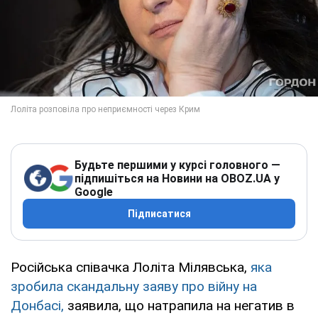
Будьте першими у курсі головного —
підпишіться на Новини на OBOZ.UA у
Google
Підписатися
Російська співачка Лоліта Мілявська,
яка
зробила скандальну заяву про війну на
Донбасі,
заявила, що натрапила на негатив в