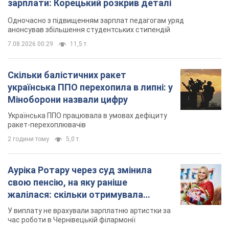
З 1 вересня українським вчителям підвищать
зарплати: Корецький розкрив деталі
Одночасно з підвищенням зарплат педагогам уряд
анонсував збільшення студентських стипендій
7.08.2026 00:29
11,5 т.
Скільки балістичних ракет
українська ППО перехопила в липні: у
Міноборони назвали цифру
Українська ППО працювала в умовах дефіциту
ракет-перехоплювачів
2 години тому
5,0 т.
Ауріка Ротару через суд змінила
свою пенсію, на яку раніше