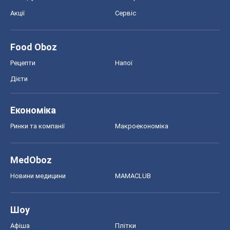
Авто
Тест Драйв
Електромобілі
Акції
Сервіс
Food Oboz
Рецепти
Напої
Дієти
Економіка
Ринки та компанії
Макроекономіка
MedOboz
Новини медицини
MAMACLUB