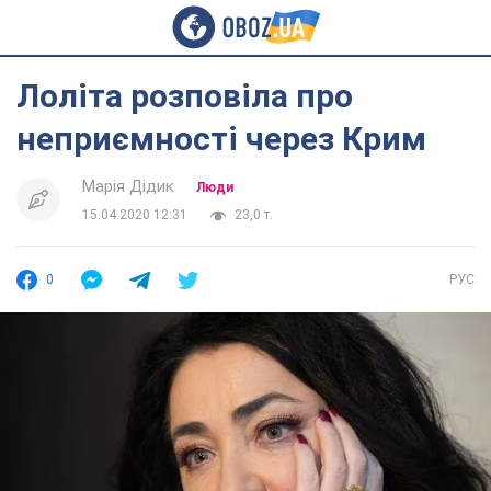
Лоліта розповіла про
неприємності через Крим
Марія Дідик
Люди
15.04.2020 12:31
23,0 т.
0
РУС