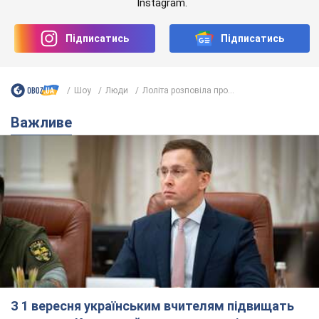
Найкращі фото зірок, моделей та акторок - у нас в
Instagram.
Підписатись
Підписатись
Шоу
Люди
Лоліта розповіла про...
Важливе