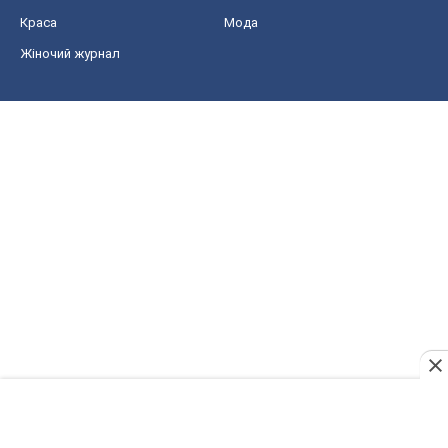
Шоу
Афіша
Плітки
Краса
Мода
Жіночий журнал