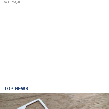
жалілася: скільки отримувала
співачка
У виплату не врахували зарплатню артистки за
час роботи в Чернівецькій філармонії
за 11 годин
TOP NEWS