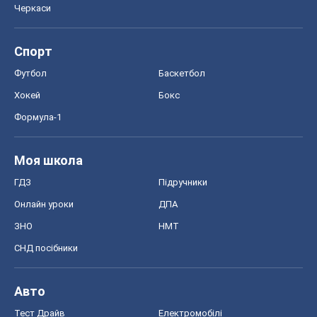
Київ
Харків
Запоріжжя
Дніпро
Черкаси
Спорт
Футбол
Баскетбол
Хокей
Бокс
Формула-1
Моя школа
ГДЗ
Підручники
Онлайн уроки
ДПА
ЗНО
НМТ
СНД посібники