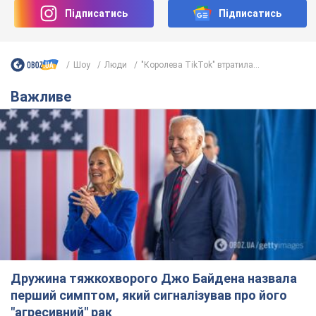
Підписатись
Підписатись
Шоу
Люди
"Королева TikTok" втратила...
Важливе
Дружина тяжкохворого Джо Байдена назвала
перший симптом, який сигналізував про його
"агресивний" рак