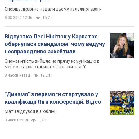
Спершу лікарі не надали цьому належної уваги
6.08.2026 12:46
15,2 т.
Відпустка Лесі Нікітюк у Карпатах
обернулася скандалом: чому ведучу
несправедливо захейтили
Знаменитість вийшла на пряму комунікацію в
мережі та розставила всі крапки над "і"
8 часов назад
12,2 т.
"Динамо" з перемоги стартувало у
кваліфікації Ліги конференцій. Відео
Матч відбувся в Любліні
3 часа назад
1,7 т.