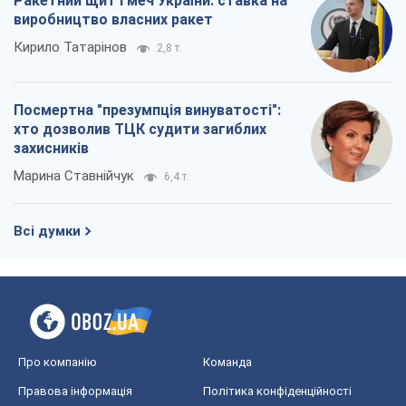
Ракетний щит і меч України: ставка на
виробництво власних ракет
Кирило Татарінов
2,8 т.
Посмертна "презумпція винуватості":
хто дозволив ТЦК судити загиблих
захисників
Марина Ставнійчук
6,4 т.
Всі думки
Про компанію
Команда
Правова інформація
Політика конфіденційності