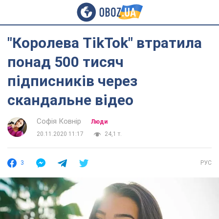
"Королева TikTok" втратила
понад 500 тисяч
підписників через
скандальне відео
Софія Ковнір
Люди
20.11.2020 11:17
24,1 т.
3
РУС