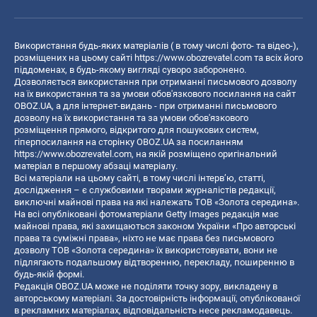
Використання будь-яких матеріалів ( в тому числі фото- та відео-),
розміщених на цьому сайті
https://www.obozrevatel.com
та всіх його
піддоменах, в будь-якому вигляді суворо заборонено.
Дозволяється використання при отриманні письмового дозволу
на їх використання та за умови обов'язкового посилання на сайт
OBOZ.UA, а для інтернет-видань - при отриманні письмового
дозволу на їх використання та за умови обов'язкового
розміщення прямого, відкритого для пошукових систем,
гіперпосилання на сторінку OBOZ.UA за посиланням
https://www.obozrevatel.com
, на якій розміщено оригінальний
матеріал в першому абзаці матеріалу.
Всі матеріали на цьому сайті, в тому числі інтерв’ю, статті,
дослідження – є службовими творами журналістів редакції,
виключні майнові права на які належать ТОВ «Золота середина».
На всі опубліковані фотоматеріали Getty Images редакція має
майнові права, які захищаються законом України «Про авторські
права та суміжні права», ніхто не має права без письмового
дозволу ТОВ «Золота середина» їх використовувати, вони не
підлягають подальшому відтворенню, перекладу, поширенню в
будь-якій формі.
Редакція OBOZ.UA може не поділяти точку зору, викладену в
авторському матеріалі. За достовірність інформації, опублікованої
в рекламних матеріалах, відповідальність несе рекламодавець.