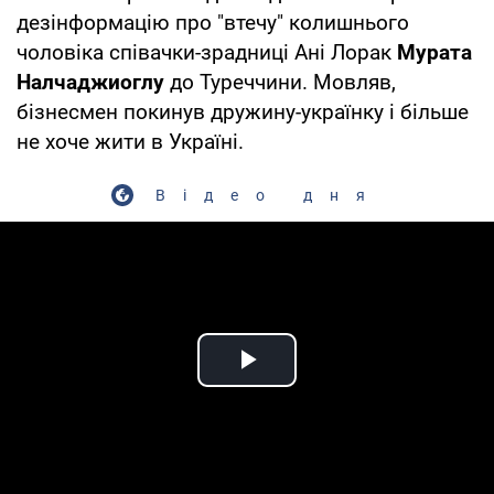
дезінформацію про "втечу" колишнього
чоловіка співачки-зрадниці Ані Лорак
Мурата
Налчаджиоглу
до Туреччини. Мовляв,
бізнесмен покинув дружину-українку і більше
не хоче жити в Україні.
Відео дня
Play Video