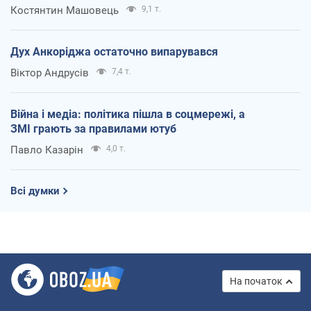
Костянтин Машовець
9,1 т.
Дух Анкоріджа остаточно випарувався
Віктор Андрусів
7,4 т.
Війна і медіа: політика пішла в соцмережі, а
ЗМІ грають за правилами ютуб
Павло Казарін
4,0 т.
Всі думки
На початок