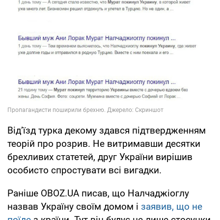
Відʼїзд турка декому здався підтвердженням
теорій про розрив. Не витримавши десятки
брехливих статетей, друг України вирішив
особисто спростувати всі вигадки.
Раніше OBOZ.UA писав, що Налчаджіоглу
назвав Україну своїм домом і
заявив, що не
поїде
з країни. Тут він будує не лише стосунки,