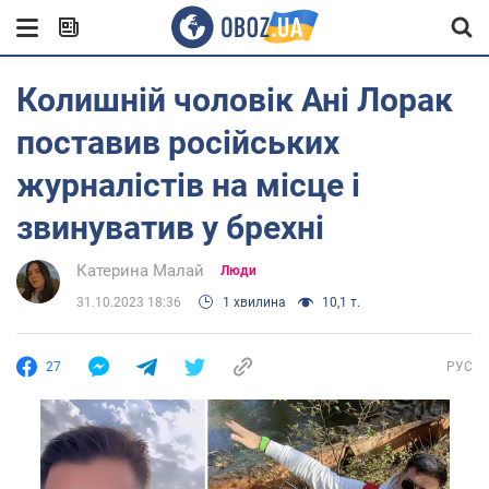
Колишній чоловік Ані Лорак
поставив російських
журналістів на місце і
звинуватив у брехні
Катерина Малай
Люди
31.10.2023 18:36
1 хвилина
10,1 т.
27
РУС