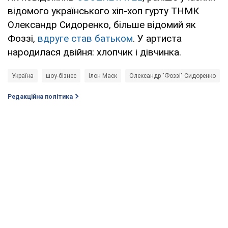
відомого українського хіп-хоп гурту ТНМК
Олександр Сидоренко, більше відомий як
Фоззі,
вдруге став батьком
. У артиста
народилася двійня: хлопчик і дівчинка.
Україна
шоу-бізнес
Ілон Маск
Олександр "Фоззі" Сидоренко
Редакційна політика