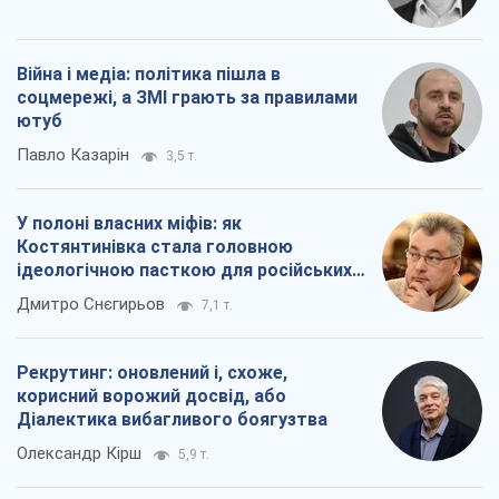
Війна і медіа: політика пішла в
соцмережі, а ЗМІ грають за правилами
ютуб
Павло Казарін
3,5 т.
У полоні власних міфів: як
Костянтинівка стала головною
ідеологічною пасткою для російських
окупантів
Дмитро Снєгирьов
7,1 т.
Рекрутинг: оновлений і, схоже,
корисний ворожий досвід, або
Діалектика вибагливого боягузтва
Олександр Кірш
5,9 т.