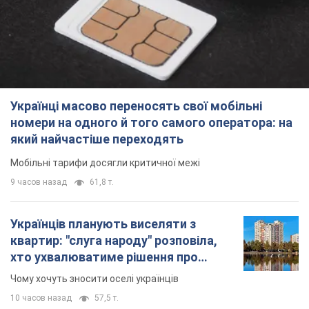
Українці масово переносять свої мобільні
номери на одного й того самого оператора: на
який найчастіше переходять
Мобільні тарифи досягли критичної межі
9 часов назад
61,8 т.
Українців планують виселяти з
квартир: "слуга народу" розповіла,
хто ухвалюватиме рішення про
знесення будинків
Чому хочуть зносити оселі українців
10 часов назад
57,5 т.