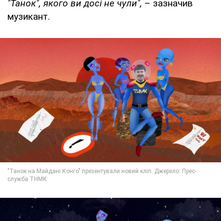
"Танок", якого ви досі не чули",
– зазначив
музикант.