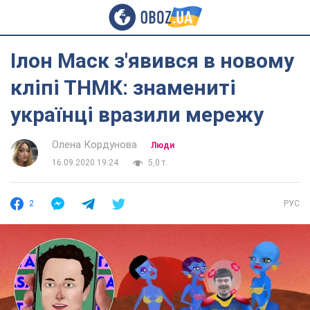
Ілон Маск з'явився в новому
кліпі ТНМК: знамениті
українці вразили мережу
Олена Кордунова
Люди
16.09.2020 19:24
5,0 т.
2
РУС