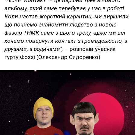
"Пісня "Контакт" – це перший трек з нового
альбому, який саме перебуває у нас в роботі.
Коли настав жорсткий карантин, ми вирішили,
що почнемо знайомити людство з новою
фазою ТНМК саме з цього треку, адже ми всі
хочемо повернути контакт з громадськістю, з
друзями, з родичами",
– розповів учасник
гурту Фоззі (Олександр Сидоренко).