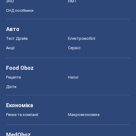
ЗНО
НМТ
СНД посібники
Авто
Тест Драйв
Електромобілі
Акції
Сервіс
Food Oboz
Рецепти
Напої
Дієти
Економіка
Ринки та компанії
Макроекономіка
MedOboz