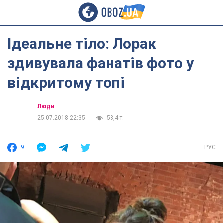
Ідеальне тіло: Лорак
здивувала фанатів фото у
відкритому топі
Люди
25.07.2018 22:35
53,4 т.
9
РУС