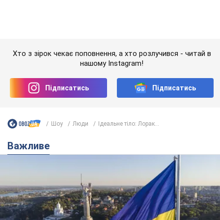
Важливе
Якою була оригінальна версія гімну України та
чому її боялася Російська імперія: про це не
розповідають у школі
Державним символом є тільки перший куплет та приспів пісні
6 годин тому
26,3 т.