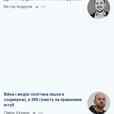
Війна і медіа: політика пішла в
соцмережі, а ЗМІ грають за правилами
ютуб
Павло Казарін
300
У полоні власних міфів: як
Костянтинівка стала головною
ідеологічною пасткою для російських
окупантів
Дмитро Снєгирьов
1,8 т.
Рекрутинг: оновлений і, схоже,
корисний ворожий досвід, або
Діалектика вибагливого боягузтва