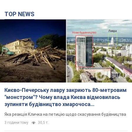
Києво-Печерську лавру закриють 80-метровим
"монстром"? Чому влада Києва відмовилась
зупиняти будівництво хмарочоса
"московського вірянина"
Яка реакція Кличка на петицію щодо скасування будівництва
3 години тому
30,5 т.
Армія РФ запустила по Одесі 11 ракет різного
типу та до 100 дронів: горіли історичні будівлі,
є постраждалі. Фото та відео
Для терору ворог застосував ракети та дрони
39 хвилин тому
54,3 т.
МЗС Болгарії викликало українського посла
через інцидент із дроном: що сталося
Бесіда відбудеться 10 серпня