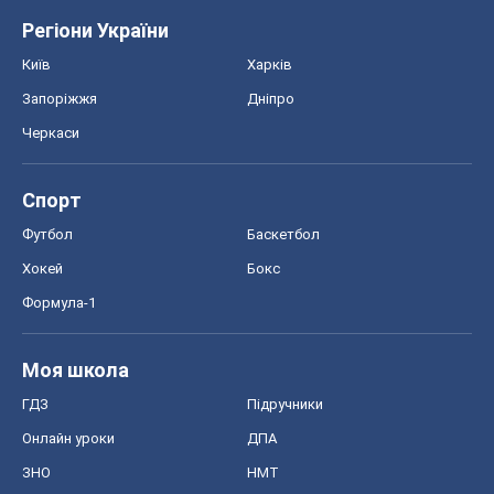
Формула-1
Моя школа
ГДЗ
Підручники
Онлайн уроки
ДПА
ЗНО
НМТ
СНД посібники
Авто
Тест Драйв
Електромобілі
Акції
Сервіс
Food Oboz
Рецепти
Напої