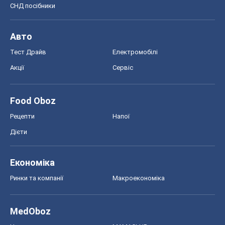
Дієти
Економіка
Ринки та компанії
Макроекономіка
MedOboz
Новини медицини
MAMACLUB
Шоу
Афіша
Плітки
Краса
Мода
Жіночий журнал