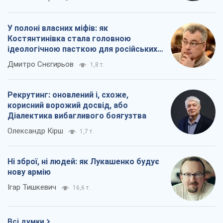
Олександр Кірш
1,7 т.
Ні зброї, ні людей: як Лукашенко будує
нову армію
Ігар Тишкевич
16,6 т.
Всі думки
Про компанію
Команда
Правова інформація
Політика конфіденційності
Реклама на сайті
Документи
Редакційна політика
Журналісти OBOZ.UA на місці
подій