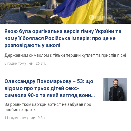
Олександру Пономарьову – 53: що
відомо про трьох дітей секс-
символа 90-х та який вигляд вони
мають
За розвитком кар'єри артист не забував про
особисте щастя
11 годин тому
9,3 т.
У ПриватБанку розповіли, чи дійсні
долари 1996 року: чи приймають
обмінники та банки такі купюри
Що робити, якщо банки та обмінні пункти не
приймають старі долари
9.08.2026 02:20
83,2 т.