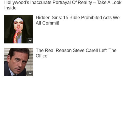
Хто з зірок чекає поповнення, а хто розлучився - читай в
нашому Instagram!
Підписатись
Підписатись
Шоу
Люди
Ідеальне тіло: Лорак...