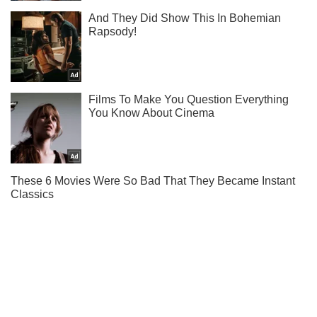
Як справи у Насті з Потапом - читайте у нас в Instagram!
Підписатись
Підписатись
Шоу
Люди
"Холостячка" Мішина в...