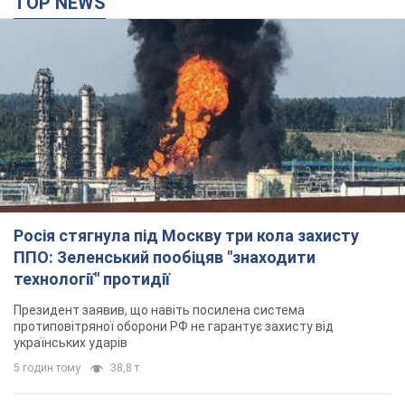
ППО: Зеленський пообіцяв "знаходити
технології" протидії
Президент заявив, що навіть посилена система
протиповітряної оборони РФ не гарантує захисту від
українських ударів
5 годин тому
38,8 т.
Україна придбала у Туреччини 70 балістичних
ракет і багато іншого озброєння: у Держдепі
США оприлюднили список
Держдеп вже поставив до відома американський Конгрес
6 годин тому
10,6 т.
"Нас почули на одне вухо": у містах України 24-й
день поспіль тривають мітинги на підтримку
Федорова. Фото і відео