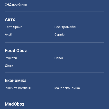
Дієти
Економіка
Ринки та компанії
Макроекономіка
MedOboz
Новини медицини
MAMACLUB
Шоу
Афіша
Плітки
Краса
Мода
Жіночий журнал