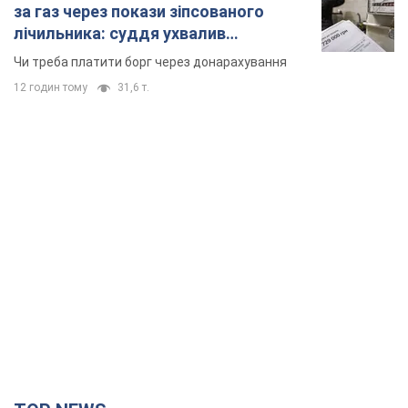
TOP NEWS
Росія стягнула під Москву три кола захисту