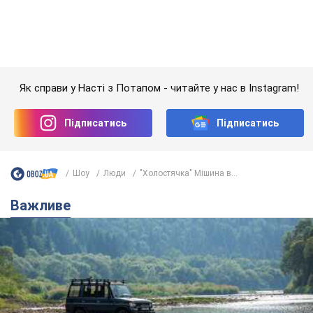
Важливе
Значні штрафи і спеціальні полігони: як
проблему джипінгу вирішують за кордоном
Україні не завадить взяти приклад із країн Європи
8.08.2026 05:10
2,4 т.
На Прикарпатті після аномальної