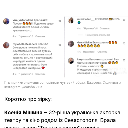
Коротко про зірку:
Ксенія Мішина
– 32-річна українська акторка
театру та кіно родом із Севастополя. Брала
участь у шоу "Танці з зірками" у парі з