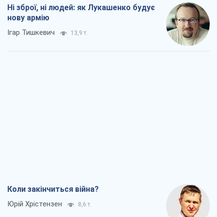
Коли закінчиться війна?
Юрій Хрістензен
8,6 т.
Україна вступила в надзвичайний
економічний стан. Чи є світло вкінці
тунелю?
Вадим Денисенко
7,2 т.
Чий буде Крим, той і переможе (NSJ), а
українських футбольних чиновників
можуть назвати вбивцями