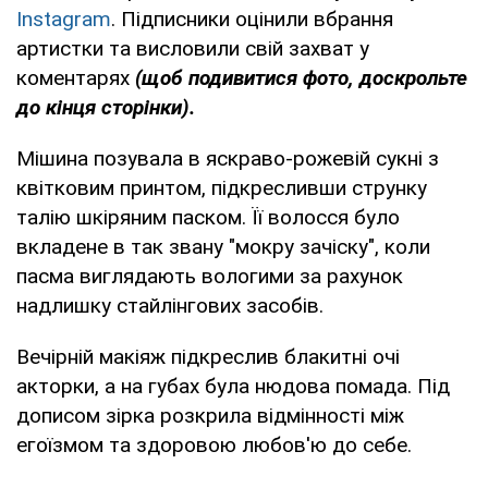
Instagram
. Підписники оцінили вбрання
артистки та висловили свій захват у
коментарях
(щоб подивитися фото, доскрольте
до кінця сторінки).
Мішина позувала в яскраво-рожевій сукні з
квітковим принтом, підкресливши струнку
талію шкіряним паском. Її волосся було
вкладене в так звану "мокру зачіску", коли
пасма виглядають вологими за рахунок
надлишку стайлінгових засобів.
Вечірній макіяж підкреслив блакитні очі
акторки, а на губах була нюдова помада. Під
дописом зірка розкрила відмінності між
егоїзмом та здоровою любов'ю до себе.