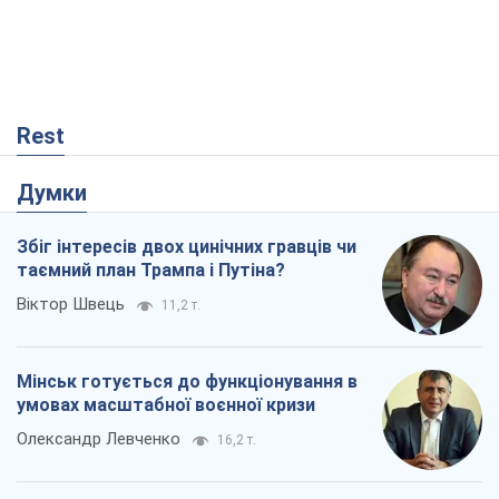
Віктор Швець
11,2 т.
Мінськ готується до функціонування в
умовах масштабної воєнної кризи
Олександр Левченко
16,2 т.
Ні зброї, ні людей: як Лукашенко будує
нову армію
Ігар Тишкевич
13,9 т.