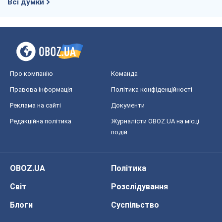
подій
OBOZ.UA
Політика
Світ
Розслідування
Блоги
Суспільство
Регіони України
Київ
Харків
Запоріжжя
Дніпро
Черкаси
Спорт
Футбол
Баскетбол
Хокей
Бокс