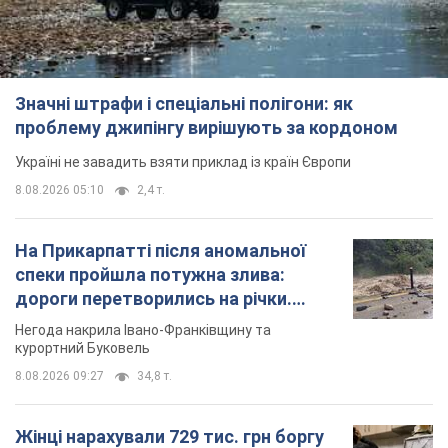
спеки пройшла потужна злива:
дороги перетворились на річки.
Відео
Негода накрила Івано-Франківщину та
курортний Буковель
8.08.2026 09:27
34,8 т.
Жінці нарахували 729 тис. грн боргу
за газ через покази зіпсованого
лічильника: суддя ухвалив
неочікуване рішення
Чи треба платити борг через донарахування
12 годин тому
31,6 т.