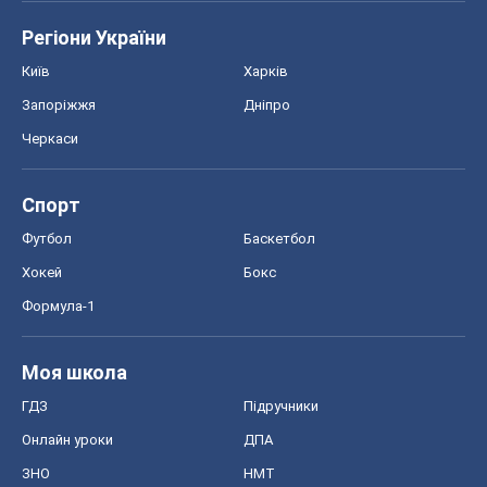
Формула-1
Моя школа
ГДЗ
Підручники
Онлайн уроки
ДПА
ЗНО
НМТ
СНД посібники
Авто
Тест Драйв
Електромобілі
Акції
Сервіс
Food Oboz
Рецепти
Напої