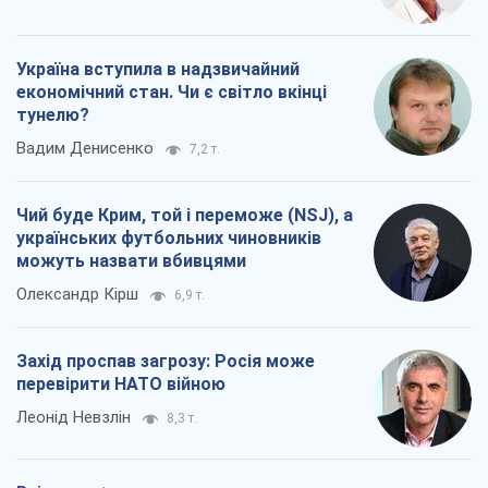
Олександр Кірш
6,9 т.
Захід проспав загрозу: Росія може
перевірити НАТО війною
Леонід Невзлін
8,3 т.
Всі думки
Про компанію
Команда
Правова інформація
Політика конфіденційності
Реклама на сайті
Документи
Редакційна політика
Журналісти OBOZ.UA на місці