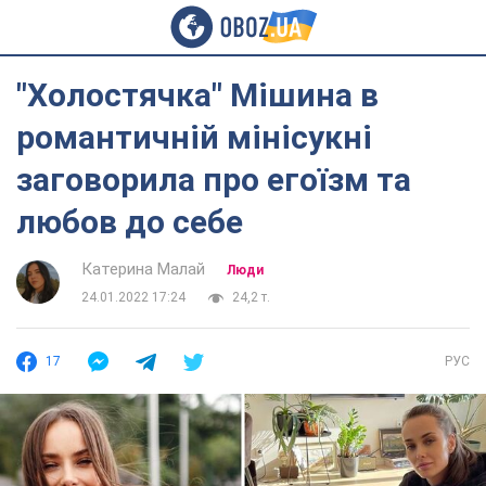
"Холостячка" Мішина в
романтичній мінісукні
заговорила про егоїзм та
любов до себе
Катерина Малай
Люди
24.01.2022 17:24
24,2 т.
17
РУС