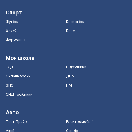
Спорт
Футбол
Баскетбол
Хокей
Бокс
Формула-1
Моя школа
ГДЗ
Підручники
Онлайн уроки
ДПА
ЗНО
НМТ
СНД посібники
Авто
Тест Драйв
Електромобілі
Акції
Сервіс