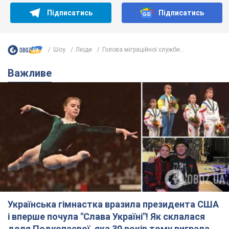
Підписатись
Підписатись
Шоу
Люди
Голова міграційної служби...
Важливе
Українська гімнастка вразила президента США
і вперше почула "Слава Україні"! Як склалася
доля Подкопаєвої, яка 30 років тому виграла