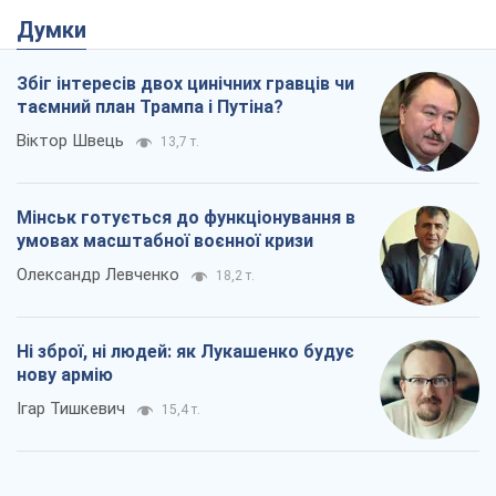
Думки
Збіг інтересів двох цинічних гравців чи
таємний план Трампа і Путіна?
Віктор Швець
13,7 т.
Мінськ готується до функціонування в
умовах масштабної воєнної кризи
Олександр Левченко
18,2 т.
Ні зброї, ні людей: як Лукашенко будує
нову армію
Ігар Тишкевич
15,4 т.