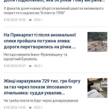
"золото" Олімпіади
У фанатів донеччанки зберігся великий шматок килимового
покриття з надписом "Атланта-1996"
8.08.2026 18:30
39,8 т.
На Прикарпатті після аномальної
спеки пройшла потужна злива:
дороги перетворились на річки.
Відео
Негода накрила Івано-Франківщину та
курортний Буковель
8.08.2026 09:27
40,3 т.
Жінці нарахували 729 тис. грн боргу
за газ через покази зіпсованого
лічильника: суддя ухвалив
неочікуване рішення
Чи треба платити борг через донарахування
8.08.2026 14:43
32,5 т.