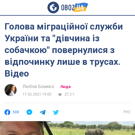
Голова міграційної служби
України та "дівчина із
собачкою" повернулися з
відпочинку лише в трусах.
Відео
Любов Блажко
Люди
17.02.2021 19:05
27,2 т.
508
РУС