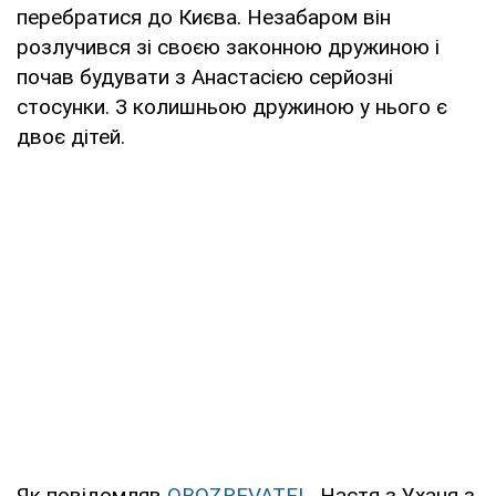
перебратися до Києва. Незабаром він
розлучився зі своєю законною дружиною і
почав будувати з Анастасією серйозні
стосунки. З колишньою дружиною у нього є
двоє дітей.
Як повідомляв
OBOZREVATEL
, Настя з Уханя з