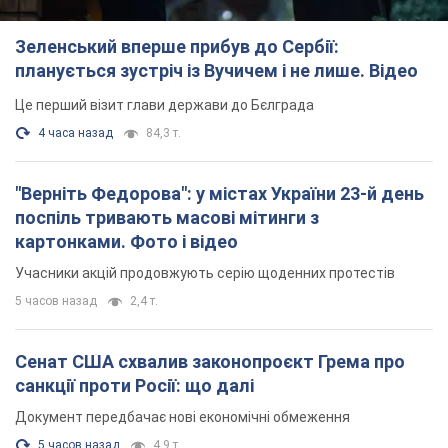
Зеленський вперше прибув до Сербії:
планується зустріч із Вучичем і не лише. Відео
Це перший візит глави держави до Бєлграда
4 часа назад
84,3 т.
"Верніть Федорова": у містах України 23-й день
поспіль тривають масові мітинги з
картонками. Фото і відео
Учасники акцій продовжують серію щоденних протестів
5 часов назад
2,4 т.
Сенат США схвалив законопроєкт Грема про
санкції проти Росії: що далі
Документ передбачає нові економічні обмеження
5 часов назад
4,9 т.