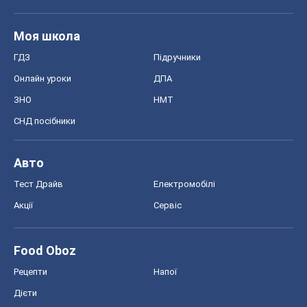
Моя школа
ГДЗ
Підручники
Онлайн уроки
ДПА
ЗНО
НМТ
СНД посібники
Авто
Тест Драйв
Електромобілі
Акції
Сервіс
Food Oboz
Рецепти
Напої
Дієти