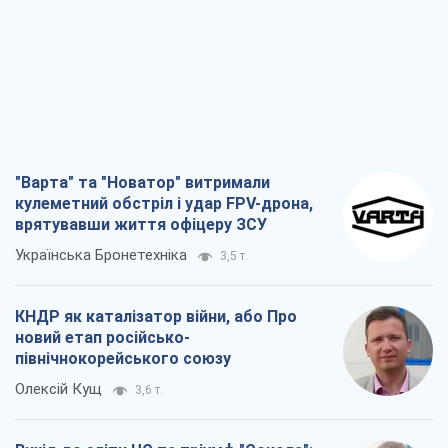
"Варта" та "Новатор" витримали
кулеметний обстріл і удар FPV-дрона,
врятувавши життя офіцеру ЗСУ
Українська Бронетехніка
3,5 т.
КНДР як каталізатор війни, або Про
новий етап російсько-
північнокорейського союзу
Олексій Кущ
3,6 т.