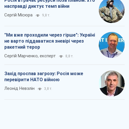
Росія втрачає ресурси поза планом: хто
насправді диктує темп війни
Сергій Місюра
9,8 т.
"Ми вже проходили через гірше": Україні
не варто піддаватися зневірі через
ракетний терор
Сергій Марченко, експерт
8,8 т.
Захід проспав загрозу: Росія може
перевірити НАТО війною
Леонід Невзлін
3,8 т.