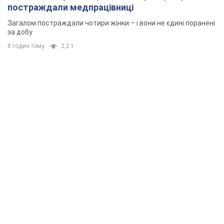
постраждали медпрацівниці
Загалом постраждали чотири жінки – і вони не єдині поранені
за добу
6 годин тому
2,2 т.