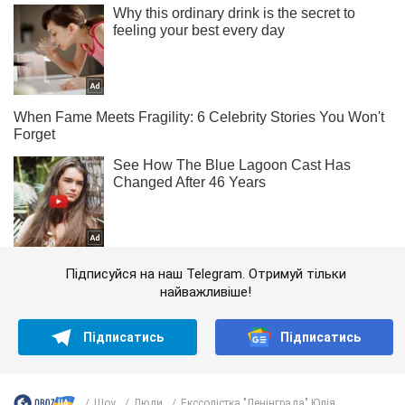
Підписуйся на наш Telegram. Отримуй тільки
найважливіше!
Підписатись
Підписатись
Шоу
Люди
Екссолістка "Ленінграда" Юлія...