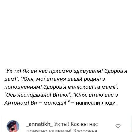
"Ух ти! Як ви нас приємно здивували! Здоров'я
вам!", "Юля, мої вітання вашій родині з
поповненням! Здоров'я малюкові та мамі!",
"Ось несподівано! Вітаю!", "Юля, вітаю вас з
Антоном! Ви – молодці! "
– написали люди.