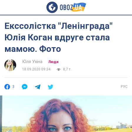
Екссолістка "Ленінграда"
Юлія Коган вдруге стала
мамою. Фото
Юля Ухіна
Люди
18.09.2020 09:34
8,7 т.
3
РУС