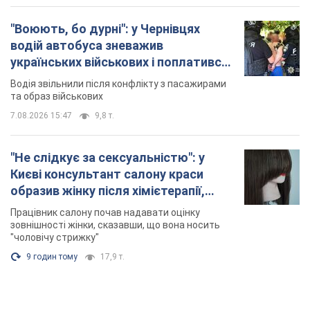
"Воюють, бо дурні": у Чернівцях
водій автобуса зневажив
українських військових і поплатився.
Відео
Водія звільнили після конфлікту з пасажирами
та образ військових
7.08.2026 15:47
9,8 т.
"Не слідкує за сексуальністю": у
Києві консультант салону краси
образив жінку після хімієтерапії,
розгорівся скандал. Фото
Працівник салону почав надавати оцінку
зовнішності жінки, сказавши, що вона носить
"чоловічу стрижку"
9 годин тому
17,9 т.