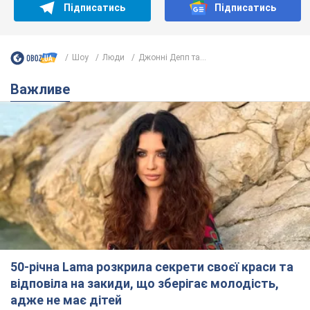
Підписатись
Підписатись
Шоу
Люди
Джонні Депп та...
Важливе
50-річна Lama розкрила секрети своєї краси та
відповіла на закиди, що зберігає молодість,
адже не має дітей