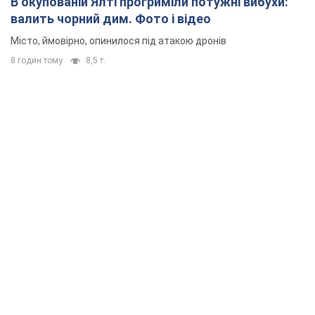
В окупованій Ялті прогриміли потужні вибухи:
валить чорний дим. Фото і відео
Місто, ймовірно, опинилося під атакою дронів
8 годин тому
8,5 т.