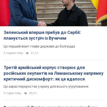
Зеленський вперше прибув до Сербії:
планується зустріч із Вучичем
Це перший візит глави держави до Бєлграда
2 години тому
21,3 т.
Третій армійський корпус створює для
російських окупантів на Лиманському напрямку
критичний дискомфорт: як це вдалося
Це зараз переростає у кризу для всього угруповання
5 годин тому
50,9 т.