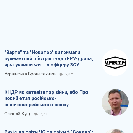
"Варта" та "Новатор" витримали
кулеметний обстріл і удар FPV-дрона,
врятувавши життя офіцеру ЗСУ
Українська Бронетехніка
2,0 т.
КНДР як каталізатор війни, або Про
новий етап російсько-
північнокорейського союзу
Олексій Кущ
2,2 т.
Вихід до еліти ЧС та тріумф "Сокола":