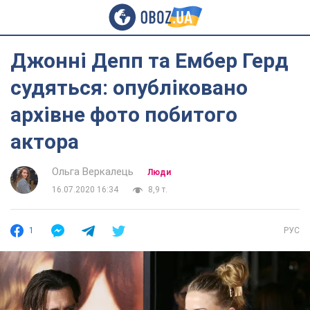
Джонні Депп та Ембер Герд
судяться: опубліковано
архівне фото побитого
актора
Ольга Веркалець
Люди
16.07.2020 16:34
8,9 т.
1
РУС