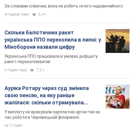
За словами співачки, вона не робить нічого надзвичайного
4 години тому
6,4 т.
Скільки балістичних ракет
українська ППО перехопила в липні: у
Міноборони назвали цифру
Українська ППО працювала в умовах дефіциту
ракет-перехоплювачів
6 годин тому
7,2 т.
Ауріка Ротару через суд змінила
свою пенсію, на яку раніше
жалілася: скільки отримувала
співачка
У виплату не врахували зарплатню артистки за
час роботи в Чернівецькій філармонії
за 7 годин