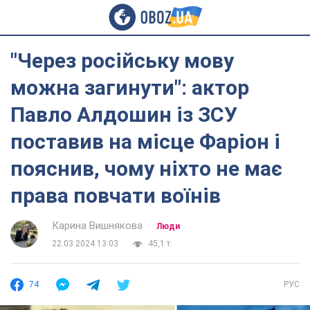
"Через російську мову
можна загинути": актор
Павло Алдошин із ЗСУ
поставив на місце Фаріон і
пояснив, чому ніхто не має
права повчати воїнів
Карина Вишнякова
Люди
22.03.2024 13:03
45,1 т.
74
РУС