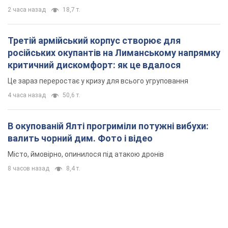
2 часа назад
18,7 т.
Третій армійський корпус створює для
російських окупантів на Лиманському напрямку
критичний дискомфорт: як це вдалося
Це зараз переростає у кризу для всього угруповання
4 часа назад
50,6 т.
В окупованій Ялті прогриміли потужні вибухи:
валить чорний дим. Фото і відео
Місто, ймовірно, опинилося під атакою дронів
8 часов назад
8,4 т.