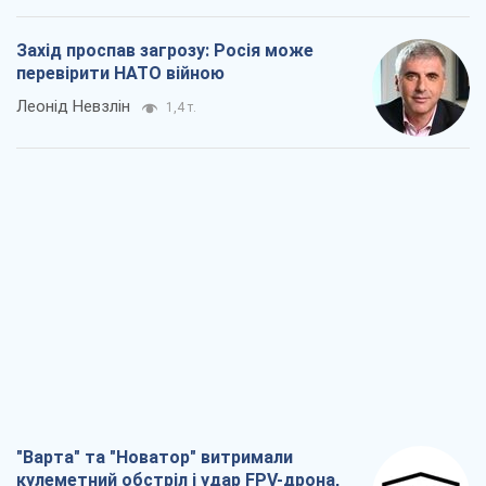
Захід проспав загрозу: Росія може
перевірити НАТО війною
Леонід Невзлін
1,4 т.
"Варта" та "Новатор" витримали
кулеметний обстріл і удар FPV-дрона,