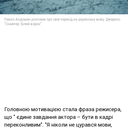
Головною мотивацією стала фраза режисера,
що " єдине завдання актора – бути в кадрі
переконливим". "Я ніколи не цурався мови,