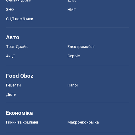
Онлайн уроки
ДПА
ЗНО
НМТ
СНД посібники
Авто
Тест Драйв
Електромобілі
Акції
Сервіс
Food Oboz
Рецепти
Напої
Дієти
Економіка
Ринки та компанії
Макроекономіка