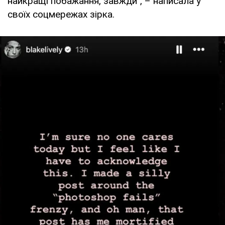
найкращі побажання, завжди", – написала у
своїх соцмережах зірка.