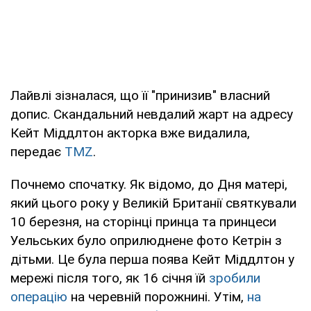
Лайвлі зізналася, що її "принизив" власний
допис. Скандальний невдалий жарт на адресу
Кейт Міддлтон акторка вже видалила,
передає
TMZ
.
Почнемо спочатку. Як відомо, до Дня матері,
який цього року у Великій Британії святкували
10 березня, на сторінці принца та принцеси
Уельських було оприлюднене фото Кетрін з
дітьми. Це була перша поява Кейт Міддлтон у
мережі після того, як 16 січня їй
зробили
операцію
на черевній порожнині. Утім,
на