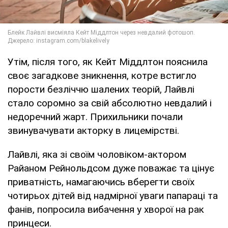
Утім, після того, як Кейт Міддлтон пояснила
своє загадкове зникнення, котре встигло
порости безліччю шалених теорій, Лайвлі
стало соромно за свій абсолютно невдалий і
недоречний жарт. Прихильники почали
звинувачувати акторку в лицемірстві.
Лайвлі, яка зі своїм чоловіком-актором
Райаном Рейнольдсом дуже поважає та цінує
приватність, намагаючись вберегти своїх
чотирьох дітей від надмірної уваги папараці та
фанів, попросила вибачення у хворої на рак
принцеси.