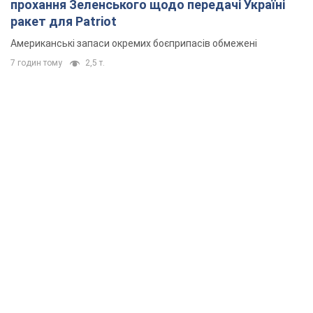
прохання Зеленського щодо передачі Україні
ракет для Patriot
Американські запаси окремих боєприпасів обмежені
7 годин тому
2,5 т.