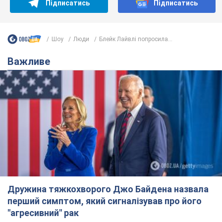
Підписатись
Підписатись
Шоу
Люди
Блейк Лайвлі попросила...
Важливе
Дружина тяжкохворого Джо Байдена назвала
перший симптом, який сигналізував про його
"агресивний" рак