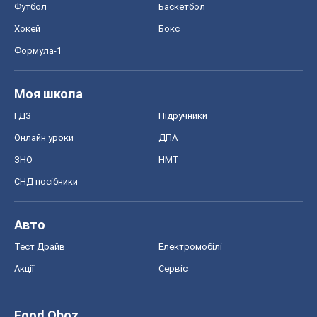
Футбол
Баскетбол
Хокей
Бокс
Формула-1
Моя школа
ГДЗ
Підручники
Онлайн уроки
ДПА
ЗНО
НМТ
СНД посібники
Авто
Тест Драйв
Електромобілі
Акції
Сервіс
Food Oboz