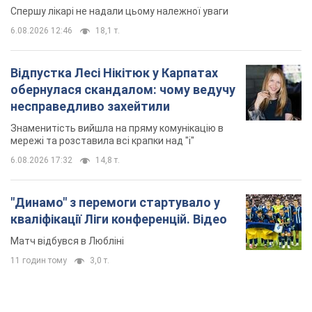
Спершу лікарі не надали цьому належної уваги
6.08.2026 12:46
18,1 т.
Відпустка Лесі Нікітюк у Карпатах
обернулася скандалом: чому ведучу
несправедливо захейтили
Знаменитість вийшла на пряму комунікацію в
мережі та розставила всі крапки над "і"
6.08.2026 17:32
14,8 т.
"Динамо" з перемоги стартувало у
кваліфікації Ліги конференцій. Відео
Матч відбувся в Любліні
11 годин тому
3,0 т.