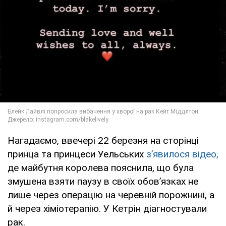
Нагадаємо, ввечері 22 березня на сторінці
принца та принцеси Уельських
зʼявилося відео,
де майбутня королева пояснила, що була
змушена взяти паузу в своїх обовʼязках не
лише через операцію на черевній порожнині, а
й через хіміотерапію. У Кетрін діагностували
рак.