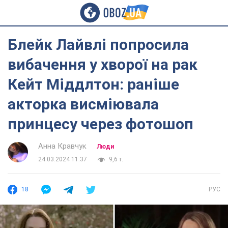
Блейк Лайвлі попросила
вибачення у хворої на рак
Кейт Міддлтон: раніше
акторка висміювала
принцесу через фотошоп
Анна Кравчук
Люди
24.03.2024 11:37
9,6 т.
18
РУС