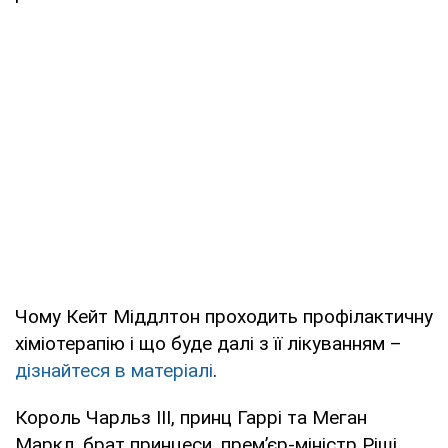
Чому Кейт Міддлтон проходить профілактичну
хіміотерапію і що буде далі з її лікуванням –
дізнайтеся в матеріалі
.
Король Чарльз III, принц Гаррі та Меган
Маркл, брат принцеси, премʼєр-міністр Ріші