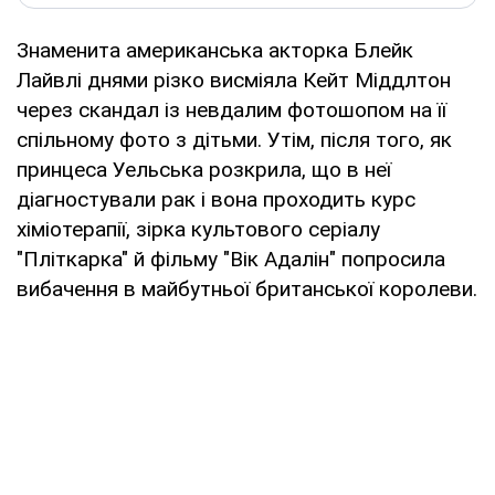
Знаменита американська акторка Блейк
Лайвлі днями різко висміяла Кейт Міддлтон
через скандал із невдалим фотошопом на її
спільному фото з дітьми. Утім, після того, як
принцеса Уельська розкрила, що в неї
діагностували рак і вона проходить курс
хіміотерапії, зірка культового серіалу
"Пліткарка" й фільму "Вік Адалін" попросила
вибачення в майбутньої британської королеви.