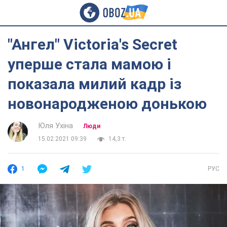
"Ангел" Victoria's Secret
уперше стала мамою і
показала милий кадр із
новонародженою донькою
Юля Ухіна
Люди
15.02.2021 09:39
14,3 т.
1
РУС