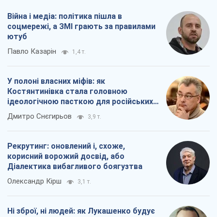
Війна і медіа: політика пішла в
соцмережі, а ЗМІ грають за правилами
ютуб
Павло Казарін
1,4 т.
У полоні власних міфів: як
Костянтинівка стала головною
ідеологічною пасткою для російських
окупантів
Дмитро Снєгирьов
3,9 т.
Рекрутинг: оновлений і, схоже,
корисний ворожий досвід, або
Діалектика вибагливого боягузтва
Олександр Кірш
3,1 т.
Ні зброї, ні людей: як Лукашенко будує