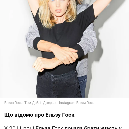
Що відомо про Ельзу Госк
У 2011 році Ельза Госк почала брати участь у