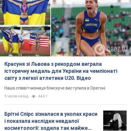
Красуня зі Львова з рекордом виграла
історичну медаль для України на чемпіонаті
світу з легкої атлетики U20. Відео
Наша співвітчизниця блискуче виступила в Орегоні
9 часов назад
44,6 т.
Брітні Спірс зізналася в уколах краси
і показала наслідки невдалої
косметології: ходила так майже