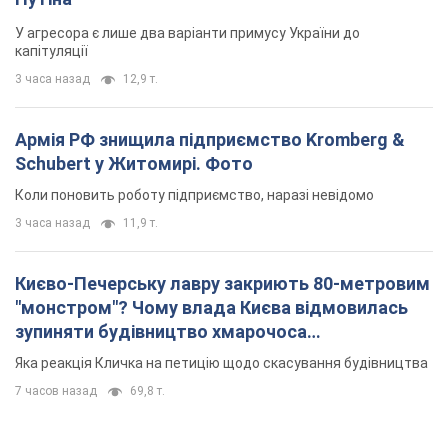
У агресора є лише два варіанти примусу України до
капітуляції
3 часа назад
12,9 т.
Армія РФ знищила підприємство Kromberg &
Schubert у Житомирі. Фото
Коли поновить роботу підприємство, наразі невідомо
3 часа назад
11,9 т.
Києво-Печерську лавру закриють 80-метровим
"монстром"? Чому влада Києва відмовилась
зупиняти будівництво хмарочоса
"московського вірянина"
Яка реакція Кличка на петицію щодо скасування будівництва
7 часов назад
69,8 т.