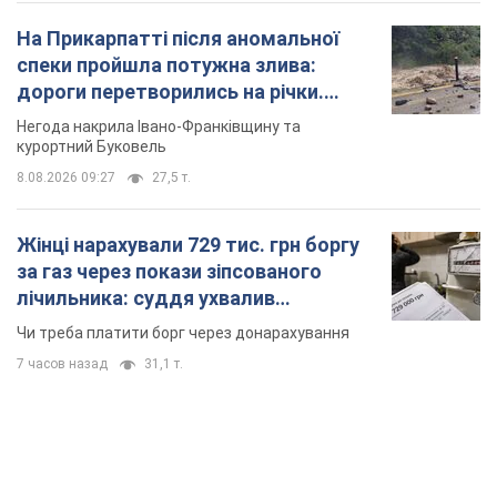
На Прикарпатті після аномальної
спеки пройшла потужна злива:
дороги перетворились на річки.
Відео
Негода накрила Івано-Франківщину та
курортний Буковель
8.08.2026 09:27
27,5 т.
Жінці нарахували 729 тис. грн боргу
за газ через покази зіпсованого
лічильника: суддя ухвалив
неочікуване рішення
Чи треба платити борг через донарахування
7 часов назад
31,1 т.