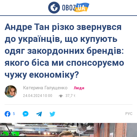
Андре Тан різко звернувся
до українців, що купують
одяг закордонних брендів:
якого біса ми спонсоруємо
чужу економіку?
Катерина Галущенко
Люди
24.04.2024 10:00
37,7 т.
5
РУС