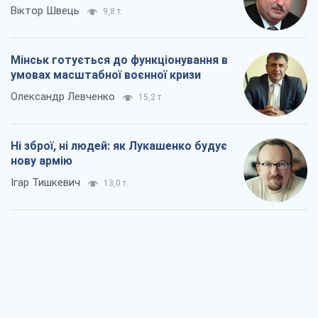
Віктор Швець
9,8 т.
Мінськ готується до функціонування в
умовах масштабної воєнної кризи
Олександр Левченко
15,2 т.
Ні зброї, ні людей: як Лукашенко будує
нову армію
Ігар Тишкевич
13,0 т.