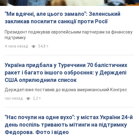
"Ми вдячні, але цього замало": Зеленський
закликав посилити санкції проти Росії
Президент подякував європейським партнерам за фінансову
підтримку
4 часа назад
54,8 т.
Україна придбала у Туреччини 70 балістичних
ракет і багато іншого озброєння: у Держдепі
США оприлюднили список
Держдеп вже поставив до відома американський Конгрес
час назад
2,2 т.
"Нас почули на одне вухо": у містах України 24-й
день поспіль тривають мітинги на підтримку
Федорова. Фото і відео