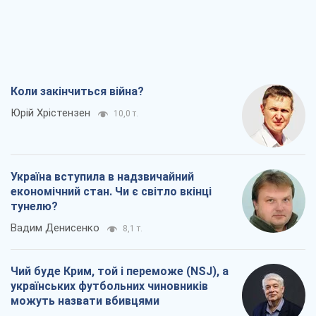
Україна вступила в надзвичайний
економічний стан. Чи є світло вкінці
тунелю?
Вадим Денисенко
8,1 т.
Чий буде Крим, той і переможе (NSJ), а
українських футбольних чиновників
можуть назвати вбивцями
Олександр Кірш
7,8 т.
Захід проспав загрозу: Росія може
перевірити НАТО війною
Леонід Невзлін
8,8 т.
Всі думки