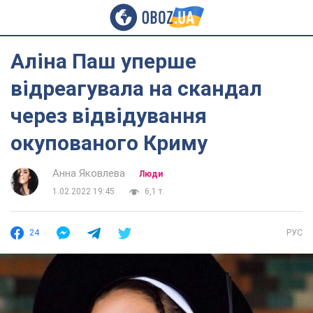
Аліна Паш уперше
відреагувала на скандал
через відвідування
окупованого Криму
Анна Яковлева
Люди
1.02.2022 19:45
6,1 т.
24
РУС