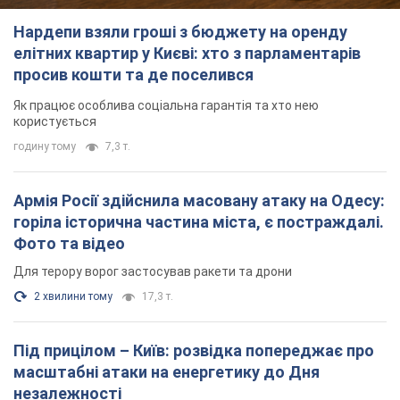
Армія Росії здійснила масовану атаку на Одесу:
горіла історична частина міста, є постраждалі.
Фото та відео
Для терору ворог застосував ракети та дрони
2 хвилини тому
17,3 т.
Під прицілом – Київ: розвідка попереджає про
масштабні атаки на енергетику до Дня
незалежності
Путінська армія посилює терор
2 години тому
13,7 т.