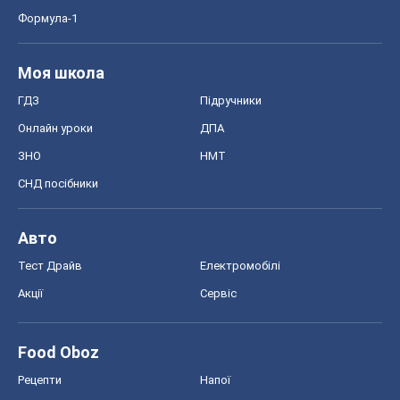
СНД посібники
Авто
Тест Драйв
Електромобілі
Акції
Сервіс
Food Oboz
Рецепти
Напої
Дієти
Економіка
Ринки та компанії
Макроекономіка
MedOboz
Новини медицини
MAMACLUB