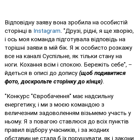
Відповідну заяву вона зробила на особистій
сторінці в
Instagram
. "Друзі, рідні, я ще хворію,
і ось моя команда підготувала відповідь на
торішні заяви в мій бік. Я ж особисто розкажу
все на каналі Суспільне, як тільки стану на
ноги. Кохання всім і спокою. Бережіть себе", –
йдеться в описі до допису
(щоб подивитися
фото, доскрольте сторінку до кінця)
.
"Конкурс "Євробачення" має надсильну
енергетику, і ми з моєю командою з
величезним задоволенням візьмемо участь у
ньому. Я з повагою ставлюся до всіх пунктів
правил відбору учасників, і за жодних
обставин не стала б їх порушувати, як і закони