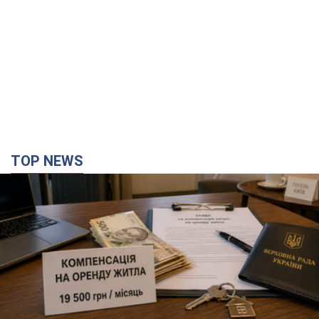
TOP NEWS
Нардепи взяли гроші з бюджету на оренду
елітних квартир у Києві: хто з парламентарів
просив кошти та де поселився
Як працює особлива соціальна гарантія та хто нею
користується
годину тому
7,3 т.