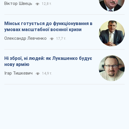
Ні зброї, ні людей: як Лукашенко будує
нову армію
Ігар Тишкевич
14,9 т.
Коли закінчиться війна?
Юрій Хрістензен
10,0 т.