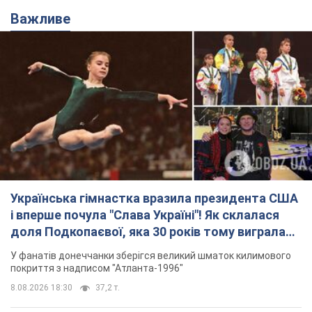
Українська гімнастка вразила президента США
і вперше почула "Слава Україні"! Як склалася
доля Подкопаєвої, яка 30 років тому виграла
"золото" Олімпіади
У фанатів донеччанки зберігся великий шматок килимового
покриття з надписом "Атланта-1996"
8.08.2026 18:30
37,2 т.
На Прикарпатті після аномальної
спеки пройшла потужна злива:
дороги перетворились на річки.
Відео
Негода накрила Івано-Франківщину та
курортний Буковель
8.08.2026 09:27
38,5 т.