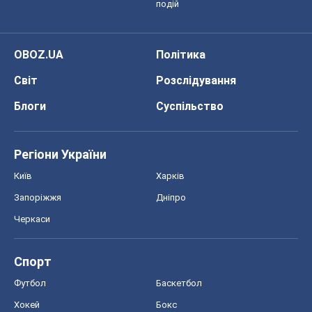
Регіони України
Київ
Харків
Запоріжжя
Дніпро
Черкаси
Спорт
Футбол
Баскетбол
Хокей
Бокс
Формула-1
Моя школа
ГДЗ
Підручники
Онлайн уроки
ДПА
ЗНО
НМТ