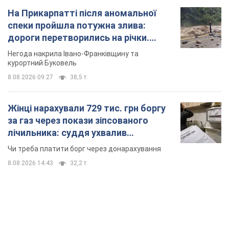
Жінці нарахували 729 тис. грн боргу
за газ через покази зіпсованого
лічильника: суддя ухвалив
неочікуване рішення
Чи треба платити борг через донарахування
8.08.2026 14:43
32,2 т.