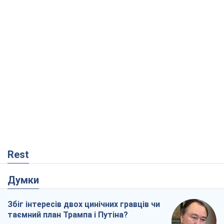
Rest
Думки
Збіг інтересів двох цинічних гравців чи
таємний план Трампа і Путіна?
Віктор Швець
12,8 т.
Мінськ готується до функціонування в
умовах масштабної воєнної кризи
Олександр Левченко
17,7 т.