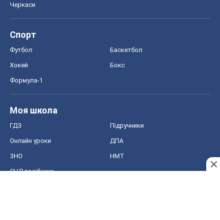
СНД посібники
Авто
Тест Драйв
Електромобілі
Акції
Сервіс
Food Oboz
Рецепти
Напої
Дієти
Економіка
Ринки та компанії
Макроекономіка
MedOboz