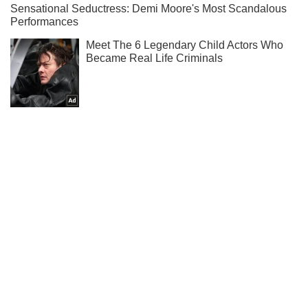
Як справи у Насті з Потапом - читайте у нас в Instagram!
Підписатись
Підписатись
Шоу
Люди
5 найдорожчих коштовностей...
Важливе