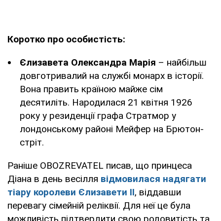
Коротко про особистість:
Єлизавета Олександра Марія
– найбільш
довготривалий на службі монарх в історії.
Вона править країною майже сім
десятиліть. Народилася 21 квітня 1926
року у резиденції графа Стратмор у
лондонському районі Мейфер на Брютон-
стріт.
Раніше OBOZREVATEL писав, що принцеса
Діана в день весілля
відмовилася надягати
тіару королеви Єлизавети II
, віддавши
перевагу сімейній реліквії. Для неї це була
можливість підтвердити свою родовитість та