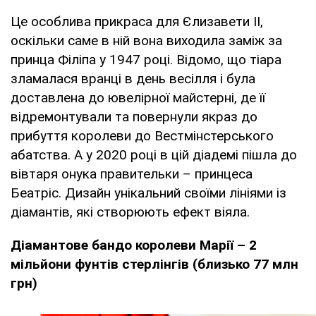
Це особлива прикраса для Єлизавети II,
оскільки саме в ній вона виходила заміж за
принца Філіпа у 1947 році. Відомо, що тіара
зламалася вранці в день весілля і була
доставлена ​​до ювелірної майстерні, де її
відремонтували та повернули якраз до
прибуття королеви до Вестмінстерського
абатства. А у 2020 році в цій діадемі пішла до
вівтаря онука правительки – принцеса
Беатріс. Дизайн унікальний своїми лініями із
діамантів, які створюють ефект віяла.
Діамантове бандо королеви Марії – 2
мільйони фунтів стерлінгів (близько 77 млн ​​
грн)