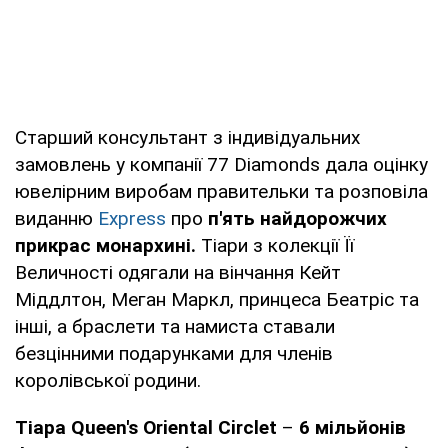
Старший консультант з індивідуальних
замовлень у компанії 77 Diamonds дала оцінку
ювелірним виробам правительки та розповіла
виданню
Еxpress
про
п'ять найдорожчих
прикрас монархині.
Тіари з колекції Її
Величності одягали на вінчання Кейт
Міддлтон, Меган Маркл, принцеса Беатріс та
інші, а браслети та намиста ставали
безцінними подарунками для членів
королівської родини.
Тіара Queen's Oriental Circlet
–
6 мільйонів