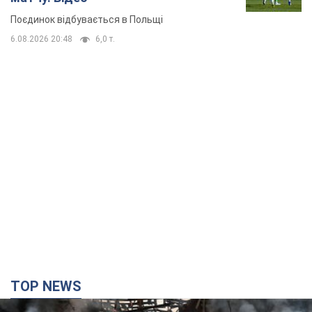
TOP NEWS
Кремль "спалює" останні запаси балістики в
Україні: що буде далі? Інтерв’ю з Шарпом
У липні країна-агресорка встановила "рекорд" за кількістю
балістичних ракет, запущених по Україні
2 часа назад
27,7 т.