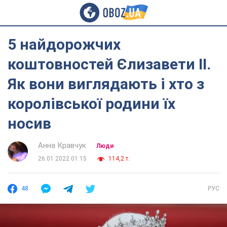
5 найдорожчих
коштовностей Єлизавети ІІ.
Як вони виглядають і хто з
королівської родини їх
носив
Анна Кравчук
Люди
26.01.2022 01:15
114,2 т.
48
РУС