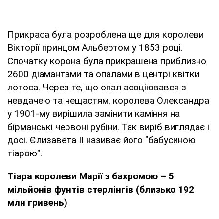
Прикраса була розроблена ще для королеви
Вікторії принцом Альбертом у 1853 році.
Спочатку корона була прикрашена приблизно
2600 діамантами та опалами в центрі квітки
лотоса. Через те, що опал асоціювався з
невдачею та нещастям, королева Олександра
у 1901-му вирішила замінити каміння на
бірманські червоні рубіни. Так виріб виглядає і
досі. Єлизавета ІІ називає його "бабусиною
тіарою".
Тіара королеви Марії з бахромою – 5
мільйонів фунтів стерлінгів (близько 192
млн гривень)