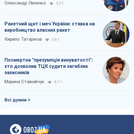
Про компанію
Команда
Правова інформація
Політика конфіденційності
Реклама на сайті
Документи
Редакційна політика
Журналісти OBOZ.UA на місці
подій
OBOZ.UA
Політика
Світ
Розслідування
Блоги
Суспільство