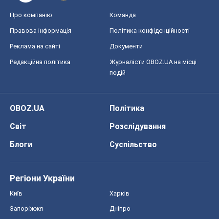
Регіони України
Київ
Харків
Запоріжжя
Дніпро
Черкаси
Спорт
Футбол
Баскетбол
Хокей
Бокс
Формула-1
Моя школа
ГДЗ
Підручники
Онлайн уроки
ДПА
ЗНО
НМТ