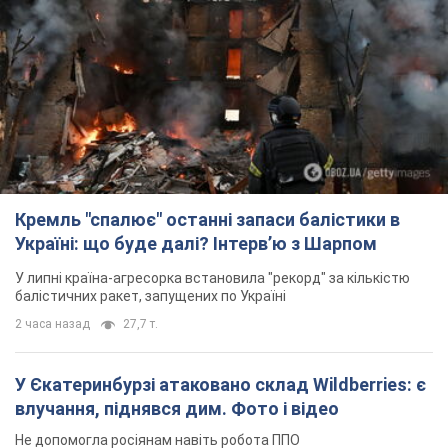
У Єкатеринбурзі атаковано склад Wildberries: є
влучання, піднявся дим. Фото і відео
Не допомогла росіянам навіть робота ППО
2 часа назад
6,9 т.
З 1 вересня українським вчителям підвищать
зарплати: Корецький розкрив деталі
Одночасно з підвищенням зарплат педагогам уряд
анонсував збільшення студентських стипендій
9 часов назад
8,4 т.