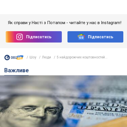
Банки "готуються" до нового курсу долара:
українцям розповіли, чого очікувати
найближчими днями
Яким буде курс валюти в обмінниках
10 часов назад
149,3 т.
Українцям обіцяють по 850 грн від
мобільних операторів: що не так з
цими повідомленнями
Як не потрапити в пастку шахраїв
6.08.2026 21:02
13,8 т.