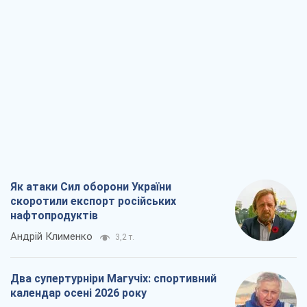
Андрій Клименко
3,2 т.
Два супертурніри Магучіх: спортивний
календар осені 2026 року
Олександр Липенко
9,3 т.
Ракетний щит і меч України: ставка на
виробництво власних ракет
Кирило Татарінов
3,8 т.
Посмертна "презумпція винуватості":
хто дозволив ТЦК судити загиблих
захисників
Марина Ставнійчук
8,7 т.
Всі думки