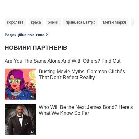
королева
краса
жінки
принцеса Беатріс
Меган Маркл
Ке
Редакційна політика