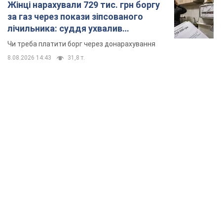
дороги перетворились на річки.
Відео
Негода накрила Івано-Франківщину та
курортний Буковель
8.08.2026 09:27
36,4 т.
Жінці нарахували 729 тис. грн боргу
за газ через покази зіпсованого
лічильника: суддя ухвалив
неочікуване рішення
Чи треба платити борг через донарахування
8.08.2026 14:43
31,8 т.