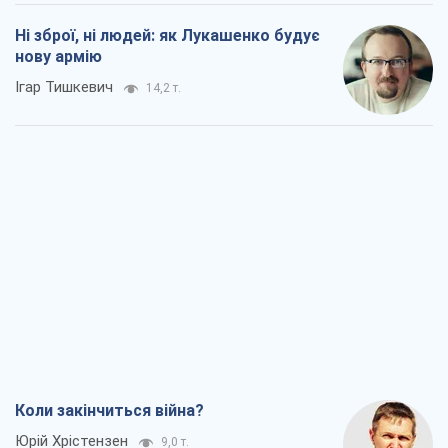
Мінськ готується до функціонування в
умовах масштабної воєнної кризи
Олександр Левченко
16,7 т.
Ні зброї, ні людей: як Лукашенко будує
нову армію
Ігар Тишкевич
14,2 т.