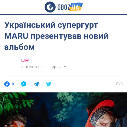
Український супергурт
MARU презентував новий
альбом
Шоу
3.10.2018 13:08
7,5 т.
0
РУС