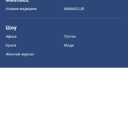
Економіка
Ринки та компанії
Макроекономіка
MedOboz
Новини медицини
MAMACLUB
Шоу
Афіша
Плітки
Краса
Мода
Жіночий журнал