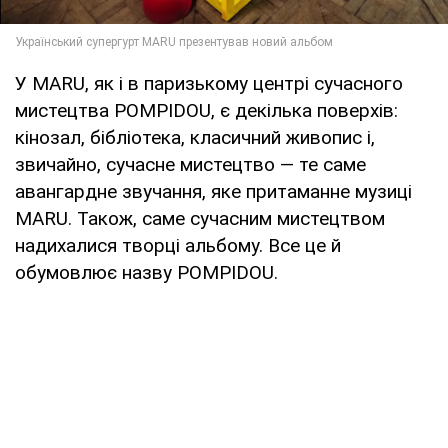
У MARU, як і в паризькому центрі сучасного
мистецтва POMPIDOU, є декілька поверхів:
кінозал, бібліотека, класичний живопис і,
звичайно, сучасне мистецтво — те саме
авангардне звучання, яке притаманне музиці
MARU. Також, саме сучасним мистецтвом
надихалися творці альбому. Все це й
обумовлює назву POMPIDOU.