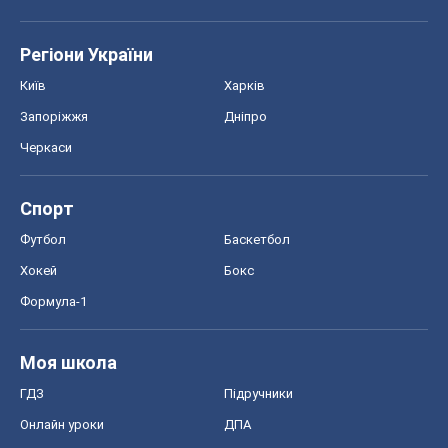
OBOZ.UA
Політика
Світ
Розслідування
Блоги
Суспільство
Регіони України
Київ
Харків
Запоріжжя
Дніпро
Черкаси
Спорт
Футбол
Баскетбол
Хокей
Бокс
Формула-1