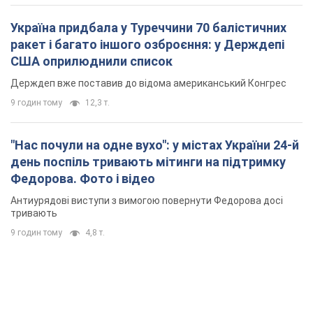
технології" протидії
Президент заявив, що навіть посилена система
протиповітряної оборони РФ не гарантує захисту від
українських ударів
8 годин тому
59,3 т.
Україна придбала у Туреччини 70 балістичних
ракет і багато іншого озброєння: у Держдепі
США оприлюднили список
Держдеп вже поставив до відома американський Конгрес
9 годин тому
12,3 т.
"Нас почули на одне вухо": у містах України 24-й
день поспіль тривають мітинги на підтримку
Федорова. Фото і відео
Антиурядові виступи з вимогою повернути Федорова досі