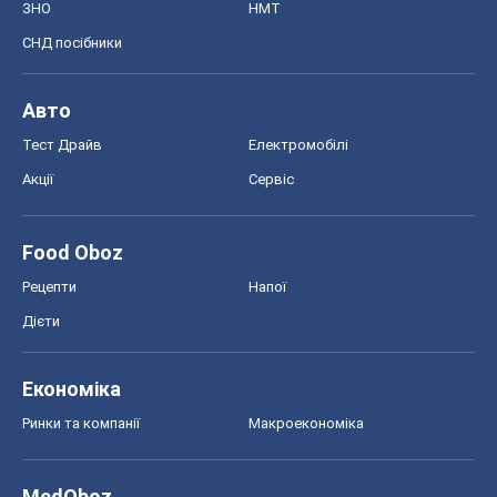
Моя школа
ГДЗ
Підручники
Онлайн уроки
ДПА
ЗНО
НМТ
СНД посібники
Авто
Тест Драйв
Електромобілі
Акції
Сервіс
Food Oboz
Рецепти
Напої
Дієти