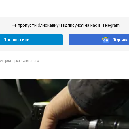
Не пропусти блискавку! Підписуйся на нас в Telegram
Підписатись
Підписа
мерла зірка культового...