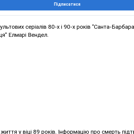
Підписатися
льтових серіалів 80-х і 90-х років "Санта-Барбара"
ця" Елмарі Вендел.
 життя у віці 89 років. Інформацію про смерть підт