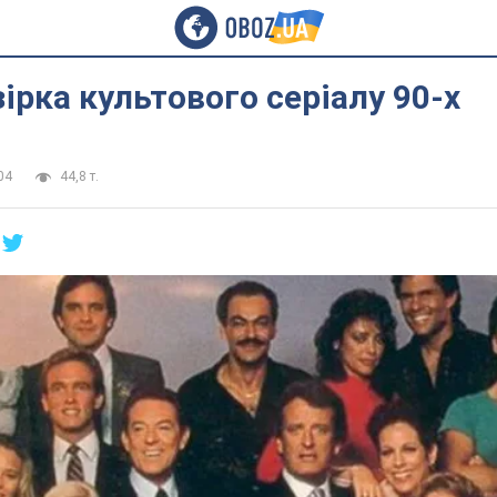
ірка культового серіалу 90-х
04
44,8 т.