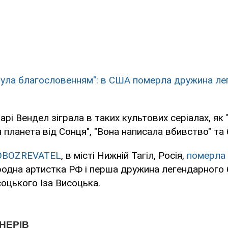
була благословенням": в США померла дружина ле
арі Вендел зіграла в таких культових серіалах, як 
я планета від Сонця", "Вона написала вбивство" та 
OBOZREVATEL
, в місті Нижній Тагіл, Росія,
померла 
одна артистка РФ і перша дружина легендарного
оцького Іза Висоцька.