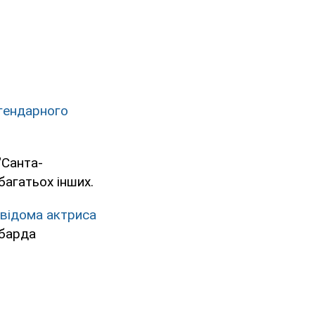
гендарного
"Санта-
багатьох інших.
відома актриса
 барда