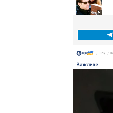
Шоу
По
Важливе