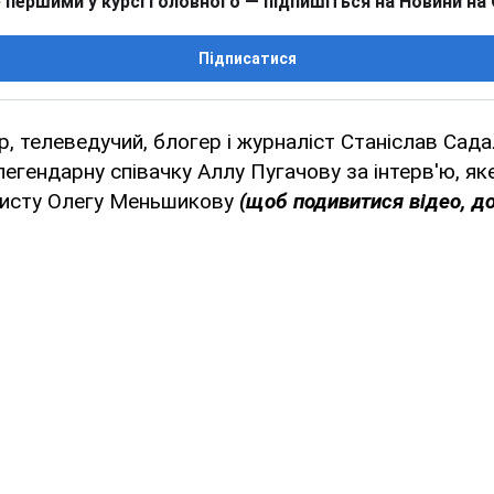
 першими у курсі головного — підпишіться на Новини на
Підписатися
р, телеведучий, блогер і журналіст Станіслав Сад
егендарну співачку Аллу Пугачову за інтерв'ю, як
тисту Олегу Меньшикову
(щоб подивитися відео, д