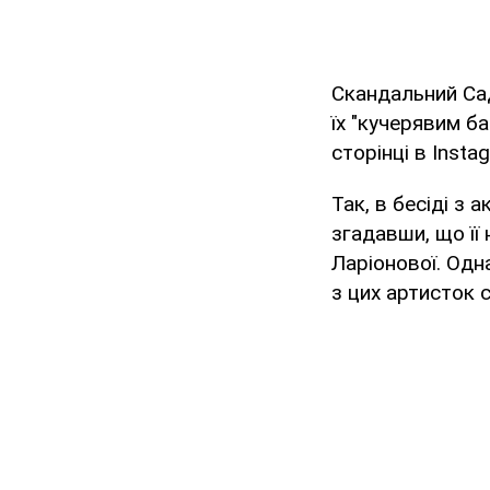
Скандальний Сад
їх "кучерявим ба
сторінці в Insta
Так, в бесіді з 
згадавши, що її
Ларіонової. Одн
з цих артисток 