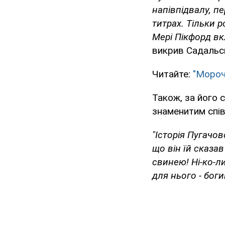
напівпідвалу, пе
титрах. Тільки 
Мері Пікфорд вкл
викрив Садальсь
Читайте:
"Мороч
Також, за його 
знаменитим спі
"Історія Пугачов
що він їй сказав
свинею! Ні-ко-л
для нього - богин