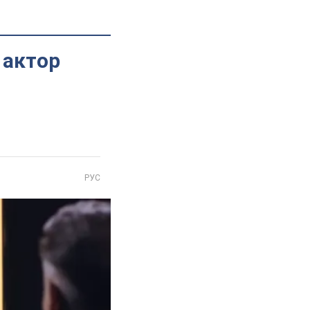
 актор
РУС