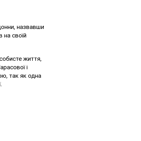
донни, назвавши
в на своїй
особисте життя,
арасової і
ою, так як одна
.