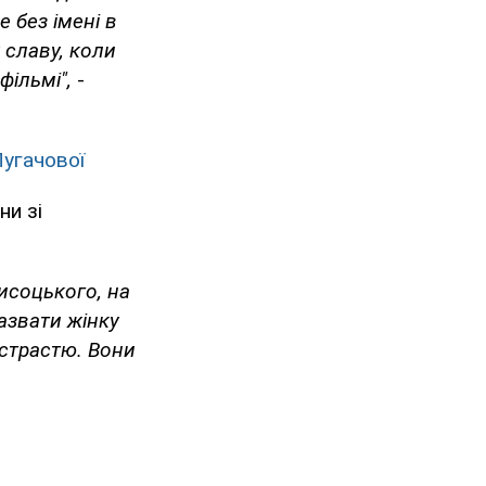
е без імені в
 славу, коли
фільмі",
-
Пугачової
ни зі
Висоцького, на
назвати жінку
истрастю. Вони