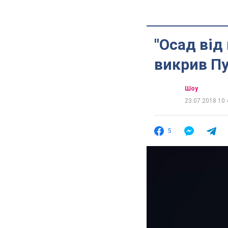
"Осад від
викрив Пу
Шоу
23.07.2018 10:
5