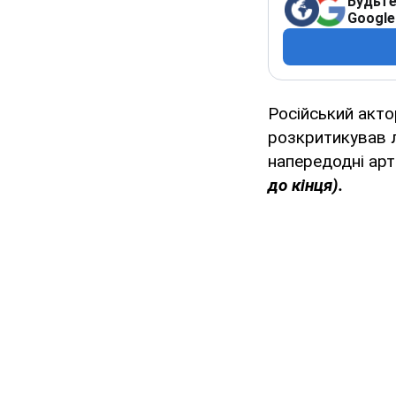
Будьте
Google
Російський акто
розкритикував л
напередодні ар
до кінця).