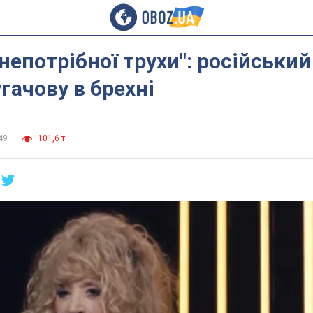
 непотрібної трухи": російський
гачову в брехні
49
101,6 т.