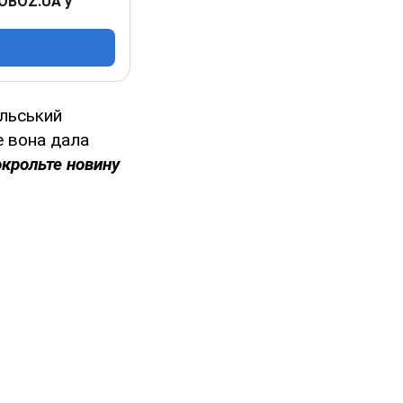
 OBOZ.UA у
альський
е вона дала
окрольте новину