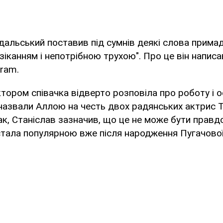
альський поставив під сумнів деякі слова прима
зіканням і непотрібною трухою". Про це він написа
gram.
актором співачка відверто розповіла про роботу і 
 назвали Аллою на честь двох радянських актрис Т
ак, Станіслав зазначив, що це не може бути правд
стала популярною вже після народження Пугачової