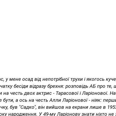
ас, у мене осад від непотрібної трухи і якогось куч
чатку бесіди відразу брехня: розповідь АБ про те, 
 на честь двох актрис - Тарасової і Ларіонової. Н
 бути, а ось на честь Алли Ларіонової - ніяк: пер
ку, був "Садко", він вийшов на екрани лише в 1953
оку народження. У 49-му Ларіонову знати ніхто не з