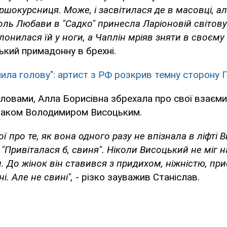
ршокурсниця. Може, і засвітилася де в масовці, ал
роль Любави в "Садко" принесла Ларіоновій світову
онилася їй у ноги, а Чаплін мріяв зняти в своєму 
кий примадонну в брехні.
ила голову": артист з РФ розкрив темну сторону 
словами, Алла Борисівна збрехала про свої взаєми
ваком Володимиром Висоцьким.
ої про те, як вона одного разу не впізнала в ліфті 
 "Привіталася б, свиня". Ніколи Висоцький не міг 
и. До жінок він ставився з придихом, ніжністю, пр
і. Але не свині",
- різко зауважив Станіслав.