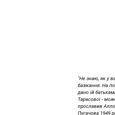
"Не знаю, як у в
базікання. На по
дано їй батьками
Тарасової - може
прославив Аллоч
Пугачова 1949 р