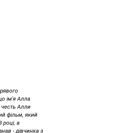
ерявого
що ім'я Алла
а честь Алли
ший фільм, який
 році, а
нав - дівчинка з