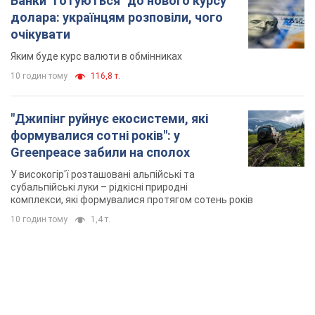
Банки "готуються" до нового курсу
долара: українцям розповіли, чого
очікувати
Яким буде курс валюти в обмінниках
10 годин тому
116,8 т.
"Джипінг руйнує екосистеми, які
формувалися сотні років": у
Greenpeace забили на сполох
У високогір'ї розташовані альпійські та
субальпійські луки – рідкісні природні
комплекси, які формувалися протягом сотень років
10 годин тому
1,4 т.