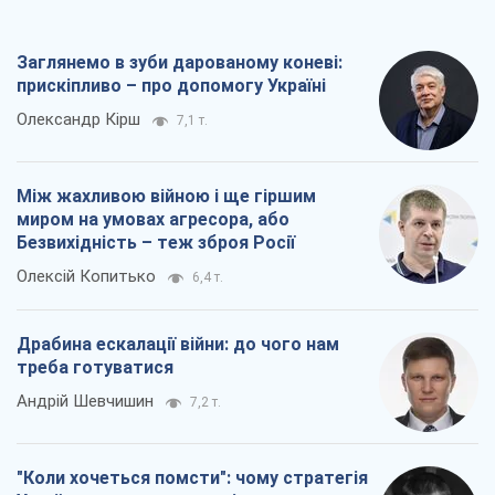
Заглянемо в зуби дарованому коневі:
прискіпливо – про допомогу Україні
Олександр Кірш
7,1 т.
Між жахливою війною і ще гіршим
миром на умовах агресора, або
Безвихідність – теж зброя Росії
Олексій Копитько
6,4 т.
Драбина ескалації війни: до чого нам
треба готуватися
Андрій Шевчишин
7,2 т.
"Коли хочеться помсти": чому стратегія