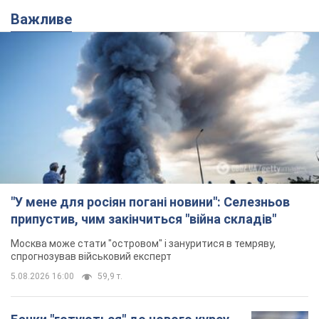
Важливе
"У мене для росіян погані новини": Селезньов
припустив, чим закінчиться "війна складів"
Москва може стати "островом" і зануритися в темряву,
спрогнозував військовий експерт
5.08.2026 16:00
59,9 т.