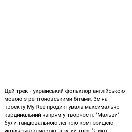
Цей трек - український фольклор англійською
мовою з регітоновськими бітами. Зміна
проекту My Ree продиктувала максимально
кардинальний напрям у творчості. "Мальви"
були танцювальною легкою композицією
українською мовою, другий трек "Дико