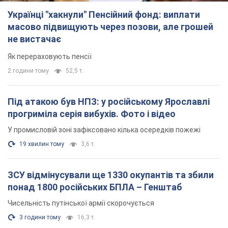
Українці "хакнули" Пенсійний фонд: виплати
масово підвищують через позови, але грошей
не вистачає
Як перераховують пенсії
2 години тому
52,5 т.
Під атакою був НПЗ: у російському Ярославлі
прогриміла серія вибухів. Фото і відео
У промисловій зоні зафіксовано кілька осередків пожежі
19 хвилин тому
3,6 т.
ЗСУ відмінусували ще 1330 окупантів та збили
понад 1800 російських БПЛА – Генштаб
Чисельність путінської армії скорочується
3 години тому
16,3 т.