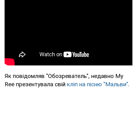
Як повідомляв "Обозреватель", недавно My
Ree презентувала свій
кліп на пісню "Мальви"
.