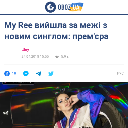
My Ree вийшла за межі з
новим синглом: прем'єра
Шоу
24.04.2018 15:55
5,9 т.
10
РУС