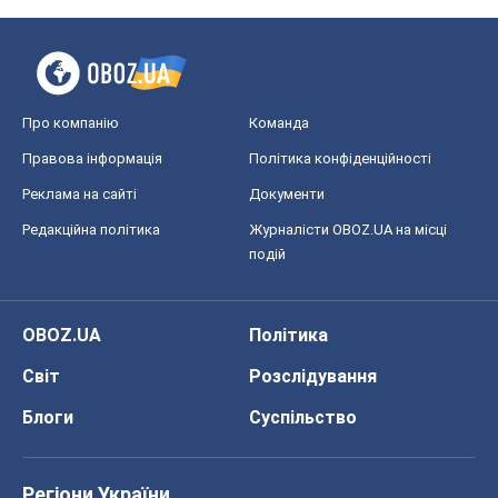
Редакційна політика
Журналісти OBOZ.UA на місці
подій
OBOZ.UA
Політика
Світ
Розслідування
Блоги
Суспільство
Регіони України
Київ
Харків
Запоріжжя
Дніпро
Черкаси
Спорт
Футбол
Баскетбол