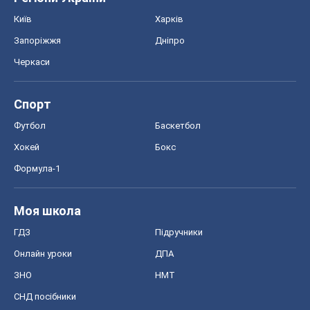
Хокей
Бокс
Формула-1
Моя школа
ГДЗ
Підручники
Онлайн уроки
ДПА
ЗНО
НМТ
СНД посібники
Авто
Тест Драйв
Електромобілі
Акції
Сервіс
Food Oboz