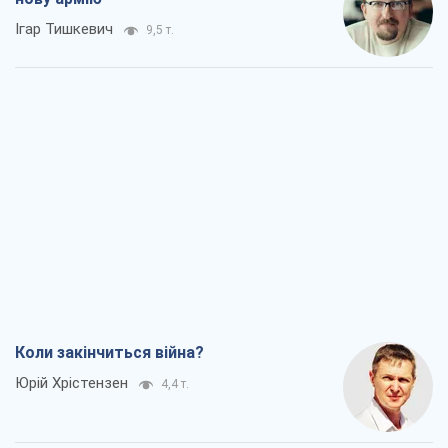
Коли закінчиться війна?
Юрій Хрістензен
4,4 т.
Україна вступила в надзвичайний
економічний стан. Чи є світло вкінці
тунелю?
Вадим Денисенко
3,9 т.
Чий буде Крим, той і переможе (NSJ), а
українських футбольних чиновників