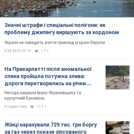
На Прикарпатті після аномальної
спеки пройшла потужна злива:
дороги перетворились на річки.
Відео
Негода накрила Івано-Франківщину та
курортний Буковель
8 годин тому
17,1 т.
Жінці нарахували 729 тис. грн боргу
за газ через покази зіпсованого
лічильника: суддя ухвалив
неочікуване рішення
Чи треба платити борг через донарахування
3 години тому
30,1 т.