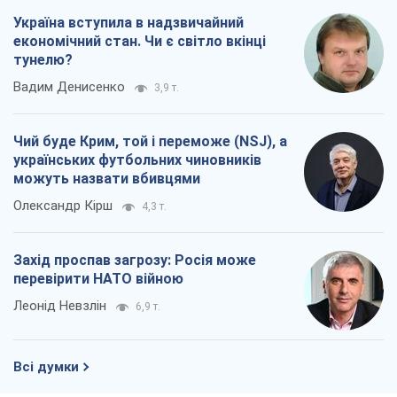
можуть назвати вбивцями
Олександр Кірш
4,3 т.
Захід проспав загрозу: Росія може
перевірити НАТО війною
Леонід Невзлін
6,9 т.
Всі думки
Про компанію
Команда
Правова інформація
Політика конфіденційності
Реклама на сайті
Документи