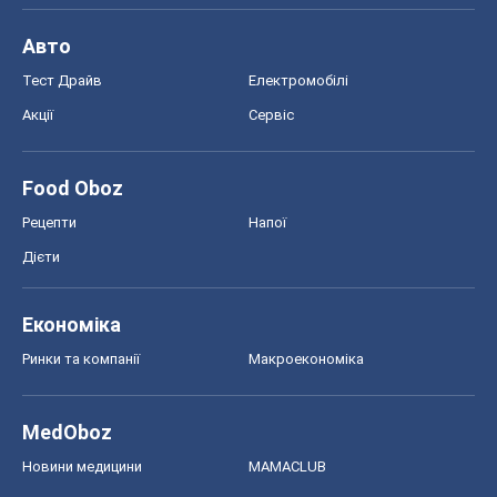
Рецепти
Напої
Дієти
Економіка
Ринки та компанії
Макроекономіка
MedOboz
Новини медицини
MAMACLUB
Шоу
Афіша
Плітки
Краса
Мода
Жіночий журнал