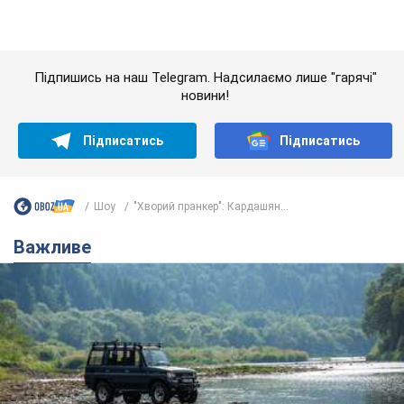
Шоу
"Хворий пранкер": Кардашян...
Важливе
Значні штрафи і спеціальні полігони: як
проблему джипінгу вирішують за кордоном
Україні не завадить взяти приклад із країн Європи
8.08.2026 05:10
1,7 т.