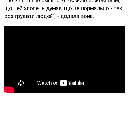
"Це взагалі не смішно, я вважаю божевіллям,
що цей хлопець думає, що це нормально - так
розігрувати людей", - додала вона.