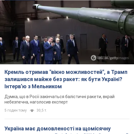
Кремль отримав "вікно можливостей", а Трамп
залишився майже без ракет: як бути Україні?
Інтерв’ю з Мельником
Думка, що в Росії закінчаться балістичні ракети, вкрай
небезпечна, наголосив експерт
5 годин тому
30,5 т.
Україна має домовленості на щомісячну
поставку ракет до Patriot від США: Зеленський
розкрив подробиці
Київ також веде активні переговори з європейськими
партнерами
3 години тому
9,7 т.
Дбала про учнів та підтримувала педагогів:
внаслідок удару РФ по Київщині загинула