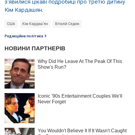
з'явилися цікаві подробиці про третю дитину
Кім Кардашян
.
США
Кім Кардаш'ян
Віталій Седюк
Редакційна політика