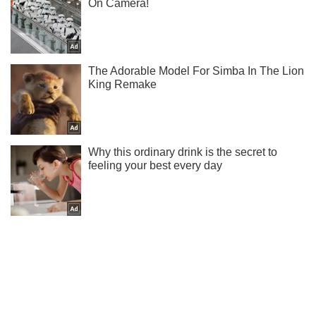
Підпишись на наш Telegram. Надсилаємо лише "гарячі"
новини!
Підписатись
Підписатись