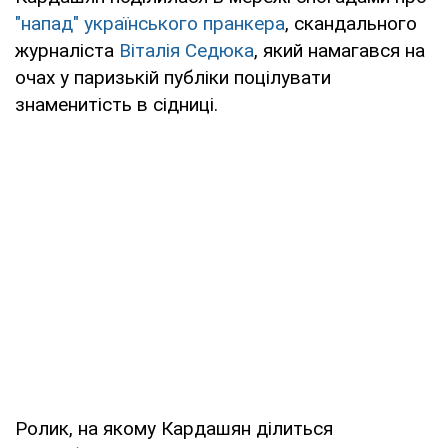
"напад" українського пранкера
, скандального
журналіста
Віталія Седюка
, який намагався на
очах у паризькій публіки поцілувати
знаменитість в сідниці.
Ролик, на якому Кардашян ділиться