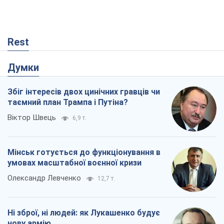
таємний план Трампа і Путіна?
Віктор Швець
6,9 т.
Мінськ готується до функціонування в
умовах масштабної воєнної кризи
Олександр Левченко
12,7 т.
Ні зброї, ні людей: як Лукашенко будує
нову армію
Ігар Тишкевич
9,5 т.