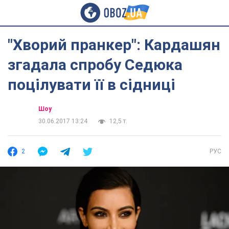
"Хворий пранкер": Кардашян
згадала спробу Седюка
поцілувати її в сідниці
Шоу
30.06.2017 13:24
12,5 т.
2
РУС