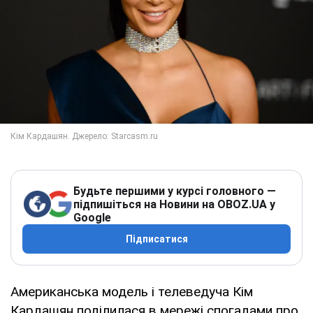
Будьте першими у курсі головного —
підпишіться на Новини на OBOZ.UA у
Google
Підписатися
Американська модель і телеведуча Кім
Кардашян поділилася в мережі спогадами про