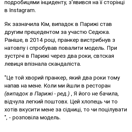
подробицями інциденту, з'явився на її сторінці
в Instagram.
Як зазначила Кім, випадок в Парижі став
другим прецедентом за участю Седюка.
Раніше, в 2014 році, пранкер вистрибнув з
натовпу і спробував повалити модель. При
зустрічі в Парижі через два роки, свтская
левиця впізнала скандаліста.
"Це той хворий пранкер, який два роки тому
напав на мене. Коли ми йшли в ресторан
(випадок в Парижі - ред.)
, Я його не бачила,
відчула легкий поштовх. Цей хлопець чи то
хотів вкусити мене за сідниці, то чи поцілувати
", - розповіла модель.