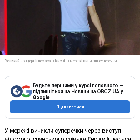
Будьте першими у курсі головного —
підпишіться на Новини на OBOZ.UA у
Google
Підписатися
У мережі виникли суперечки через виступ
відомого іспанського співака Енріке Іглесіаса