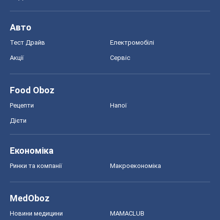
MedOboz
Новини медицини
MAMACLUB
Шоу
Афіша
Плітки
Краса
Мода
Жіночий журнал