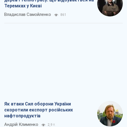
Як атаки Сил оборони України
скоротили експорт російських
нафтопродуктів
Андрій Клименко
2,9 т.
Два супертурніри Магучіх: спортивний
календар осені 2026 року
Олександр Липенко
8,2 т.
Ракетний щит і меч України: ставка на
виробництво власних ракет
Кирило Татарінов
3,5 т.
Посмертна "презумпція винуватості":
хто дозволив ТЦК судити загиблих
захисників