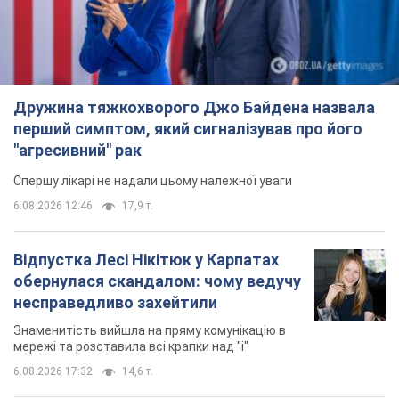
Знаменитість вийшла на пряму комунікацію в
мережі та розставила всі крапки над "і"
6.08.2026 17:32
14,6 т.
"Динамо" з перемоги стартувало у
кваліфікації Ліги конференцій. Відео
Матч відбувся в Любліні
10 часов назад
2,9 т.