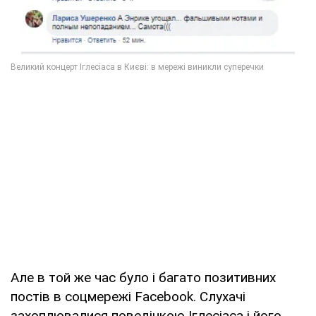
Але в той же час було і багато позитивних
постів в соцмережі Facebook. Cлухачі
захоплювалися поведінкою Іглесіаса і його