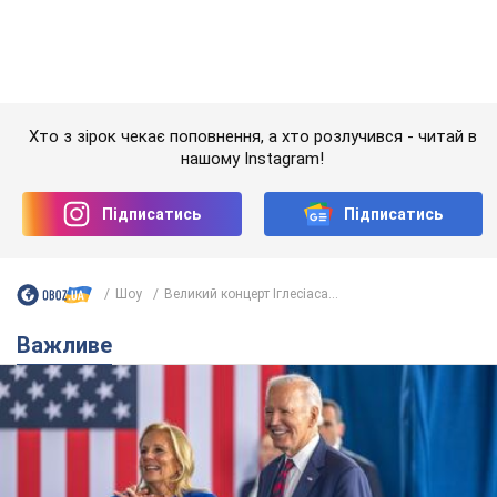
Дружина тяжкохворого Джо Байдена назвала
перший симптом, який сигналізував про його
"агресивний" рак
Спершу лікарі не надали цьому належної уваги
6.08.2026 12:46
17,9 т.
Відпустка Лесі Нікітюк у Карпатах
обернулася скандалом: чому ведучу
несправедливо захейтили