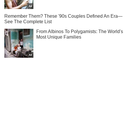
Хто з зірок чекає поповнення, а хто розлучився - читай в
нашому Instagram!
Підписатись
Підписатись
Шоу
Великий концерт Іглесіаса...
Важливе