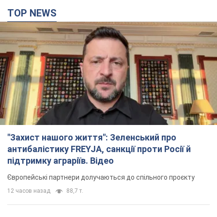
Європейські партнери долучаються до спільного проєкту
12 часов назад
88,7 т.
З 1 вересня українським вчителям підвищать
зарплати: Корецький розкрив деталі
Одночасно з підвищенням зарплат педагогам уряд
анонсував збільшення студентських стипендій
8 часов назад
6,6 т.
"Нам теж вони потрібні": Трамп відповів на
прохання Зеленського щодо передачі Україні
ракет для Patriot
Американські запаси окремих боєприпасів обмежені
7 часов назад
2,4 т.