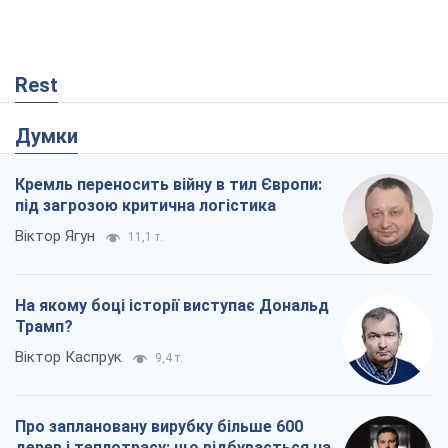
Віктор Каспрук
9,4 т.
Про заплановану вирубку більше 600
дерев і теплотрасу: що відбувається на
Теремках у Києві
Владислав Самойленко
861