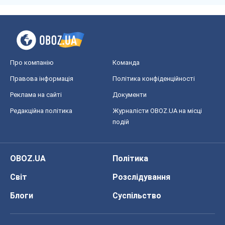
Світ
Розслідування
Блоги
Суспільство
Регіони України
Київ
Харків
Запоріжжя
Дніпро
Черкаси
Спорт
Футбол
Баскетбол
Хокей
Бокс
Формула-1
Моя школа