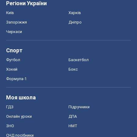
ГДЗ
Підручники
Онлайн уроки
ДПА
ЗНО
НМТ
СНД посібники
Авто
Тест Драйв
Електромобілі
Акції
Сервіс
Food Oboz
Рецепти
Напої
Дієти
Економіка
Ринки та компанії
Макроекономіка