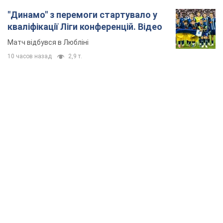
TOP NEWS
"Захист нашого життя": Зеленський про
антибалістику FREYJA, санкції проти Росії й
підтримку аграріїв. Відео