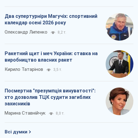
Марина Ставнійчук
8,0 т.
Всі думки
Про компанію
Команда
Правова інформація
Політика конфіденційності
Реклама на сайті
Документи
Редакційна політика
Журналісти OBOZ.UA на місці
подій
OBOZ.UA
Політика