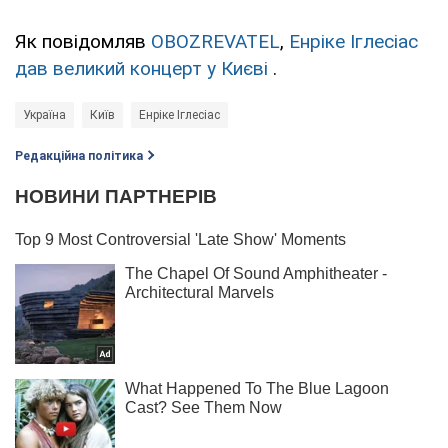
Як повідомляв
OBOZREVATEL
,
Енріке Іглесіас
дав великий концерт у Києві
.
Україна
Київ
Енріке Іглесіас
Редакційна політика