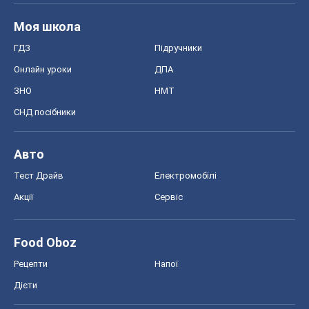
Авто
Тест Драйв
Електромобілі
Акції
Сервіс
Food Oboz
Рецепти
Напої
Дієти
Економіка
Ринки та компанії
Макроекономіка
MedOboz
Новини медицини
MAMACLUB