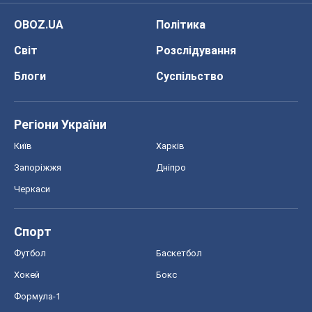
Київ
Харків
Запоріжжя
Дніпро
Черкаси
Спорт
Футбол
Баскетбол
Хокей
Бокс
Формула-1
Моя школа
ГДЗ
Підручники
Онлайн уроки
ДПА
ЗНО
НМТ
СНД посібники