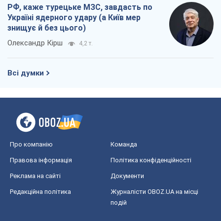
Про компанію
Команда
Правова інформація
Політика конфіденційності
Реклама на сайті
Документи
Редакційна політика
Журналісти OBOZ.UA на місці
подій
OBOZ.UA
Політика
Світ
Розслідування
Блоги
Суспільство
Регіони України