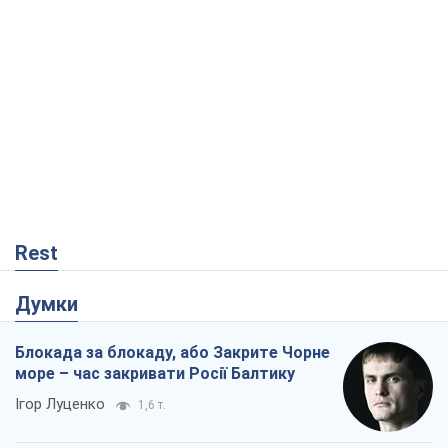
Rest
Думки
Блокада за блокаду, або Закрите Чорне
море – час закривати Росії Балтику
Ігор Луценко
1,6 т.
Прихована мобілізація і провокації
проти Польщі та країн Балтії: що стоїть
за новими планами Кремля
Вадим Денисенко
2,6 т.
Від Patriot до стратегії перемоги: що
заважає Україні закрити небо і як