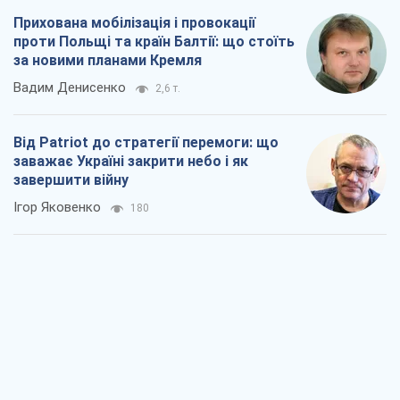
завершити війну
Ігор Яковенко
180
Україна у п’ятому дивізіоні: що
відбувається у жіночому хокеї
Олександр Чеканов
12