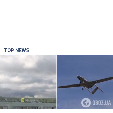
TOP NEWS
Дрони уразили НПЗ у Нижньокамську, сталась
пожежа: Генштаб розкрив деталі атаки. Фото і
відео
Місцеві активно публікували фото та відео
10 хвилин тому
5,6 т.
Зруйновано будинки: на Харківщині внаслідок