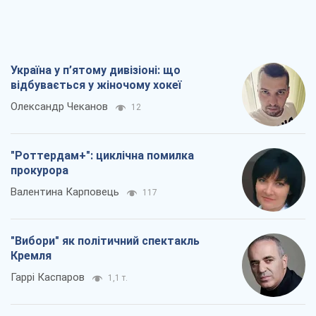
"Роттердам+": циклічна помилка
прокурора
Валентина Карповець
117
"Вибори" як політичний спектакль
Кремля
Гаррі Каспаров
1,1 т.
РФ, каже турецьке МЗС, завдасть по
Україні ядерного удару (а Київ мер
знищує й без цього)
Олександр Кірш
4,2 т.
Всі думки