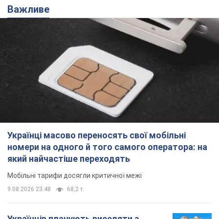
Українці масово переносять свої мобільні
номери на одного й того самого оператора: на
який найчастіше переходять
Мобільні тарифи досягли критичної межі
9.08.2026 23:48
68,2 т.
Українців планують виселяти з
квартир: "слуга народу" розповіла,
хто ухвалюватиме рішення про
знесення будинків
Чому хочуть зносити оселі українців
9.08.2026 23:18
60,7 т.
Українці масово купують дорогі нові
авто: скільки коштує