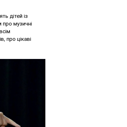
ять дітей із
м про музичні
овсім
в, про цікаві