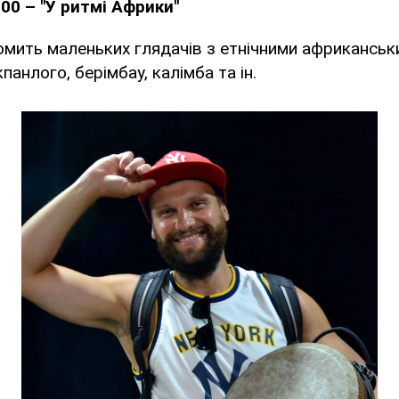
00 – "У ритмі Африки"
омить маленьких глядачів з етнічними африкансь
панлого, берімбау, калімба та ін.