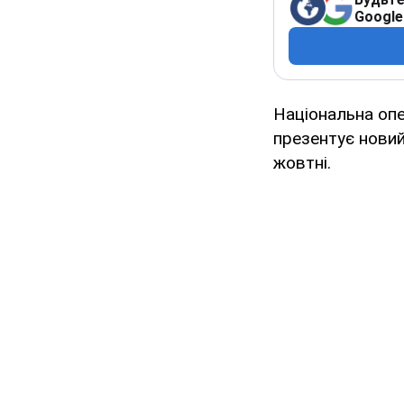
Google
Національна опе
презентує новий
жовтні.