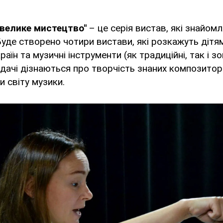
 велике мистецтво"
– це серія вистав, які знайомл
Буде створено чотири вистави, які розкажуть дітя
країн та музичні інструменти (як традиційні, так і з
ядачі дізнаються про творчість знаних композиторі
и світу музики.