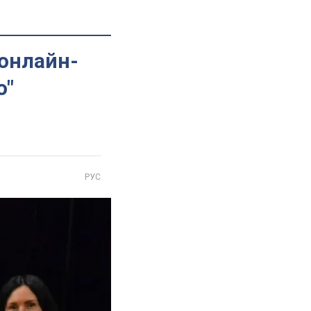
 онлайн-
о"
РУС