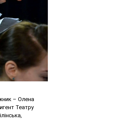
жник – Олена
ригент Театру
лінська,