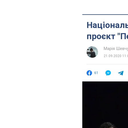
Національ
проєкт "П
Марія Шевч
21.09.2020 11:
61