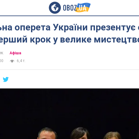
на оперета України презентує
ерший крок у велике мистецтв
ук
Афіша
00
6,4 т.