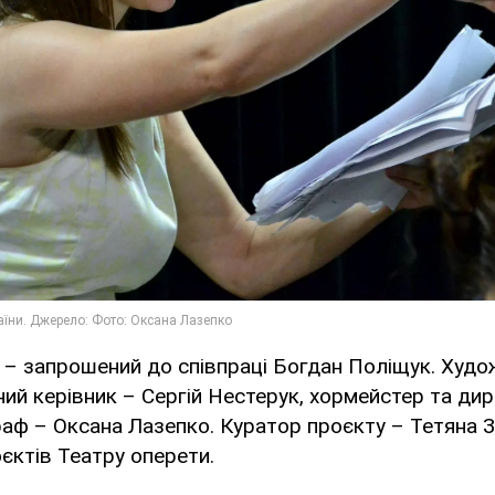
 – запрошений до співпраці Богдан Поліщук. Худо
ий керівник – Сергій Нестерук, хормейстер та ди
аф – Оксана Лазепко. Куратор проєкту – Тетяна Зі
єктів Театру оперети.