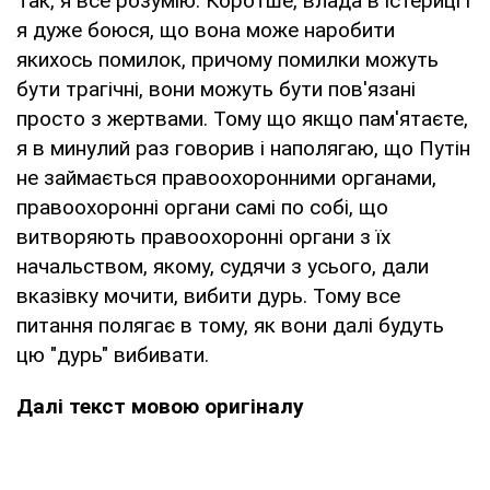
Так, я все розумію. Коротше, влада в істериці і
я дуже боюся, що вона може наробити
якихось помилок, причому помилки можуть
бути трагічні, вони можуть бути пов'язані
просто з жертвами. Тому що якщо пам'ятаєте,
я в минулий раз говорив і наполягаю, що Путін
не займається правоохоронними органами,
правоохоронні органи самі по собі, що
витворяють правоохоронні органи з їх
начальством, якому, судячи з усього, дали
вказівку мочити, вибити дурь. Тому все
питання полягає в тому, як вони далі будуть
цю "дурь" вибивати.
Далі текст мовою оригіналу