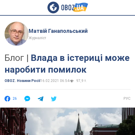
Матвій Ганапольський
Журналіст
Блог |
Влада в істериці може
наробити помилок
OBOZ. Новини Росії
16.02.2021 06:54
97,9 т.
26
РУС