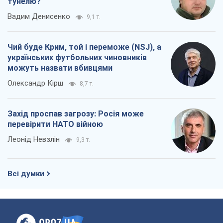
тунелю?
Вадим Денисенко
9,1 т.
Чий буде Крим, той і переможе (NSJ), а
українських футбольних чиновників
можуть назвати вбивцями
Олександр Кірш
8,7 т.
Захід проспав загрозу: Росія може
перевірити НАТО війною
Леонід Невзлін
9,3 т.
Всі думки