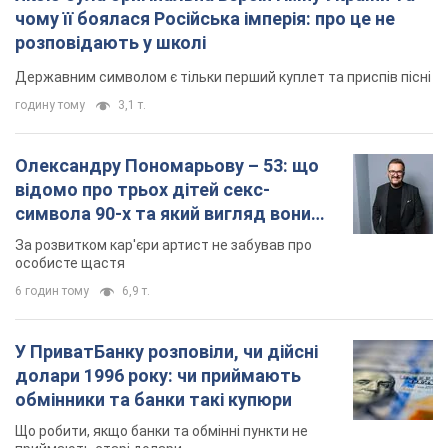
чому її боялася Російська імперія: про це не
розповідають у школі
Державним символом є тільки перший куплет та приспів пісні
годину тому
3,1 т.
Олександру Пономарьову – 53: що
відомо про трьох дітей секс-
символа 90-х та який вигляд вони
мають
За розвитком кар'єри артист не забував про
особисте щастя
6 годин тому
6,9 т.
У ПриватБанку розповіли, чи дійсні
долари 1996 року: чи приймають
обмінники та банки такі купюри
Що робити, якщо банки та обмінні пункти не