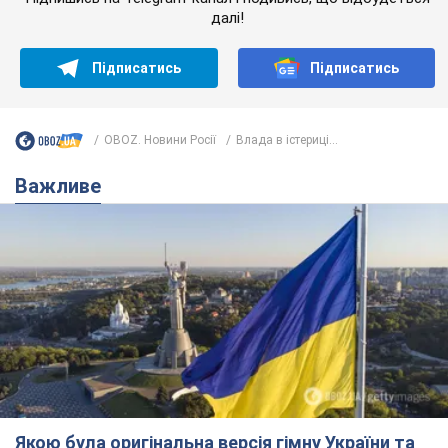
далі!
Підписатись
Підписатись
OBOZ. Новини Росії
Влада в істериці...
Важливе
Якою була оригінальна версія гімну України та