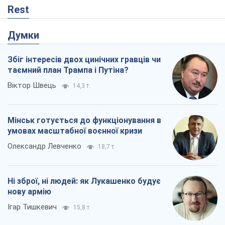
Rest
Думки
Збіг інтересів двох цинічних гравців чи
таємний план Трампа і Путіна?
Віктор Швець
14,3 т.
Мінськ готується до функціонування в
умовах масштабної воєнної кризи
Олександр Левченко
18,7 т.
Ні зброї, ні людей: як Лукашенко будує
нову армію
Ігар Тишкевич
15,8 т.