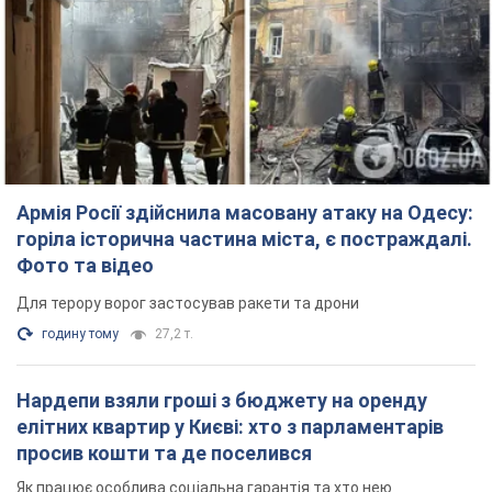
Армія Росії здійснила масовану атаку на Одесу:
горіла історична частина міста, є постраждалі.
Фото та відео
Для терору ворог застосував ракети та дрони
годину тому
27,2 т.
Нардепи взяли гроші з бюджету на оренду
елітних квартир у Києві: хто з парламентарів
просив кошти та де поселився
Як працює особлива соціальна гарантія та хто нею