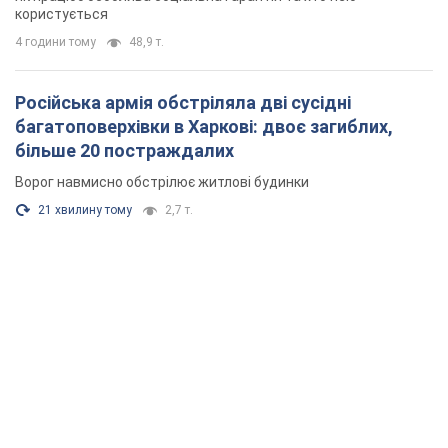
користується
4 години тому
48,9 т.
Російська армія обстріляла дві сусідні
багатоповерхівки в Харкові: двоє загиблих,
більше 20 постраждалих
Ворог навмисно обстрілює житлові будинки
21 хвилину тому
2,7 т.