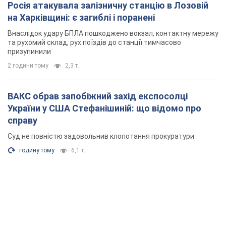
Росія атакувала залізничну станцію в Лозовій
на Харківщині: є загиблі і поранені
Внаслідок удару БПЛА пошкоджено вокзал, контактну мережу
та рухомий склад, рух поїздів до станції тимчасово
призупинили
2 години тому
2,3 т.
ВАКС обрав запобіжний захід експосолці
України у США Стефанішиній: що відомо про
справу
Суд не повністю задовольнив клопотання прокуратури
годину тому
6,1 т.