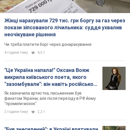
Жінці нарахували 729 тис. грн боргу за газ через
покази зіпсованого лічильника: суддя ухвалив
неочікуване рішення
Чи треба платити борг через донарахування
4 години тому
4,5 т.
"Це Україна напала!" Оксана Вояж
викрила київського поета, якого
"зазомбували": він навіть російської
не знав, а тепер хоче геноциду
Як зазначила артистка, письменник був
українців
фанатом України, але після переїзду в РФ йому
"промили мозок"
2 години тому
2,2 т.
"Був знесилений": в Україні врятували