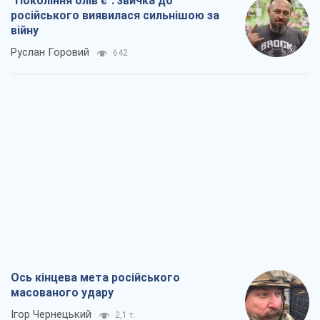
"Покоління олів'є": звичка до
російського виявилася сильнішою за
війну
Руслан Горовий
642
Ось кінцева мета російського
масованого удару
Ігор Чернецький
2,1 т.