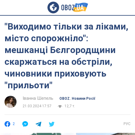
"Виходимо тільки за ліками,
місто спорожніло":
мешканці Бєлгородщини
скаржаться на обстріли,
чиновники приховують
"прильоти"
Іванна Шепель
OBOZ. Новини Росії
21.03.2024 17:57
12,7 т.
2
РУС