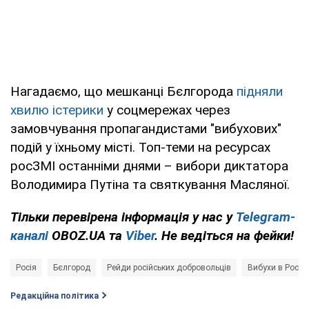
Нагадаємо, що мешканці Бєлгорода
підняли
хвилю істерики
у соцмережах через
замовчування пропагандистами "вибухових"
подій у їхньому місті. Топ-теми на ресурсах
росЗМІ останніми днями – вибори диктатора
Володимира Путіна та святкування Масляної.
Тільки перевірена інформація у нас у
Telegram-
каналі
OBOZ.UA та
Viber
. Не ведіться на фейки!
Росія
Бєлгород
Рейди російських добровольців
Вибухи в Росії
Редакційна політика