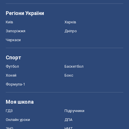
Регіони України
Київ
Харків
Запоріжжя
Дніпро
Черкаси
Спорт
Футбол
Баскетбол
Хокей
Бокс
Формула-1
Моя школа
ГДЗ
Підручники
Онлайн уроки
ДПА
ЗНО
НМТ