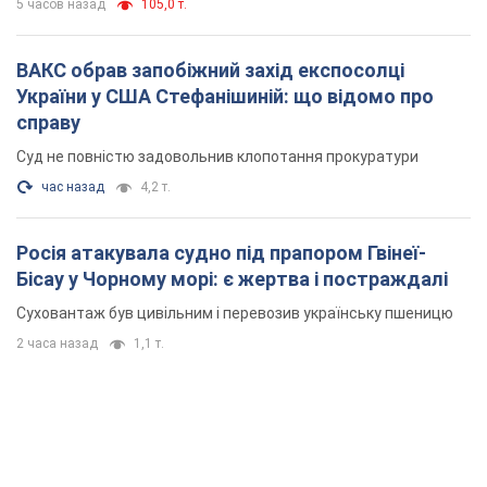
5 часов назад
105,0 т.
ВАКС обрав запобіжний захід експосолці
України у США Стефанішиній: що відомо про
справу
Суд не повністю задовольнив клопотання прокуратури
час назад
4,2 т.
Росія атакувала судно під прапором Гвінеї-
Бісау у Чорному морі: є жертва і постраждалі
Суховантаж був цивільним і перевозив українську пшеницю
2 часа назад
1,1 т.