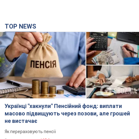
TOP NEWS
Українці "хакнули" Пенсійний фонд: виплати
масово підвищують через позови, але грошей
не вистачає
Як перераховують пенсії