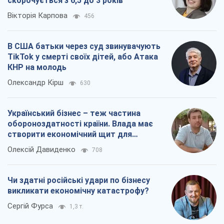
скорочується з 6,5 до 3 років
Вікторія Карпова
456
В США батьки через суд звинувачують
TikTok у смерті своїх дітей, або Атака
КНР на молодь
Олександр Кірш
630
Український бізнес – теж частина
обороноздатності країни. Влада має
створити економічний щит для
компаній
Олексій Давиденко
708
Чи здатні російські удари по бізнесу
викликати економічну катастрофу?
Сергій Фурса
1,3 т.