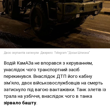
Водій КамАЗа не впорався з керуванням,
унаслідок чого транспортний засіб
перекинувся. Внаслідок ДТП його кабіну
зім'яло, двох військовослужбовців на смерть
затиснуло під вагою вантажівки. Танк злетів із
трала на узбіччя, внаслідок чого в танка
зірвало башту
.