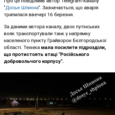
Про це повідомив автор Telegram-каналу
"
Досье Шпиона
". Зазначається, що аварія
трапилася ввечері 16 березня.
За даними автора каналу, двоє путінських
вояк транспортували танк у напрямку
населеного пункту Грайворон Бєлгородської
області. Техніка
мала посилити підрозділи,
що протистоять атаці "Російського
добровольчого корпусу".