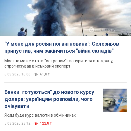
"У мене для росіян погані новини": Селезньов
припустив, чим закінчиться "війна складів"
Москва може стати "островом" і зануритися в темряву,
спрогнозував військовий експерт
5.08.2026 16:00
61,8 т.
Банки "готуються" до нового курсу
долара: українцям розповіли, чого
очікувати
Яким буде курс валюти в обмінниках
5.08.2026 23:12
122,8 т.