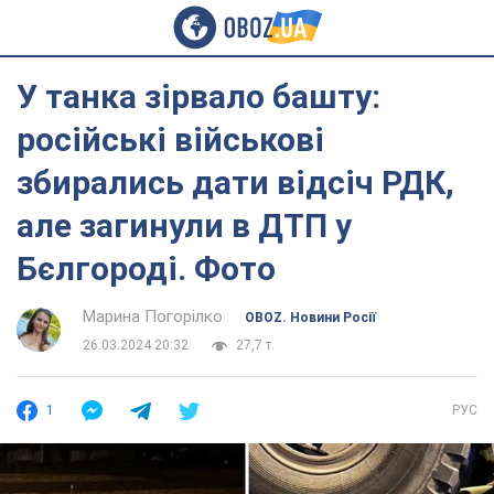
У танка зірвало башту:
російські військові
збирались дати відсіч РДК,
але загинули в ДТП у
Бєлгороді. Фото
Марина Погорілко
OBOZ. Новини Росії
26.03.2024 20:32
27,7 т.
1
РУС