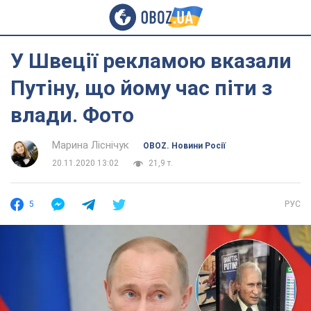
У Швеції рекламою вказали
Путіну, що йому час піти з
влади. Фото
Марина Ліснічук
OBOZ. Новини Росії
20.11.2020 13:02
21,9 т.
5
РУС