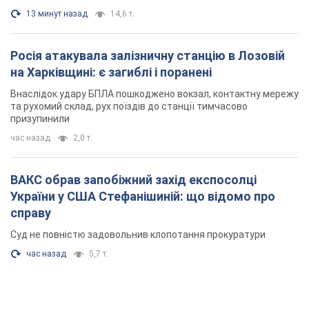
13 минут назад
14,6 т.
Росія атакувала залізничну станцію в Лозовій
на Харківщині: є загиблі і поранені
Внаслідок удару БПЛА пошкоджено вокзал, контактну мережу
та рухомий склад, рух поїздів до станції тимчасово
призупинили
час назад
2,0 т.
ВАКС обрав запобіжний захід експосолці
України у США Стефанішиній: що відомо про
справу
Суд не повністю задовольнив клопотання прокуратури
час назад
5,7 т.