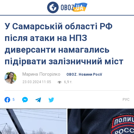
У Самарській області РФ
після атаки на НПЗ
диверсанти намагались
підірвати залізничний міст
Марина Погорілко
OBOZ. Новини Росії
23.03.2024 11:05
6,9 т.
5
РУС