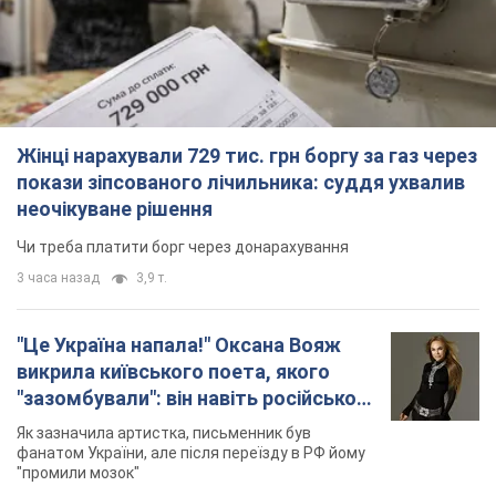
Жінці нарахували 729 тис. грн боргу за газ через
покази зіпсованого лічильника: суддя ухвалив
неочікуване рішення
Чи треба платити борг через донарахування
3 часа назад
3,9 т.
"Це Україна напала!" Оксана Вояж
викрила київського поета, якого
"зазомбували": він навіть російської
не знав, а тепер хоче геноциду
Як зазначила артистка, письменник був
українців
фанатом України, але після переїзду в РФ йому
"промили мозок"