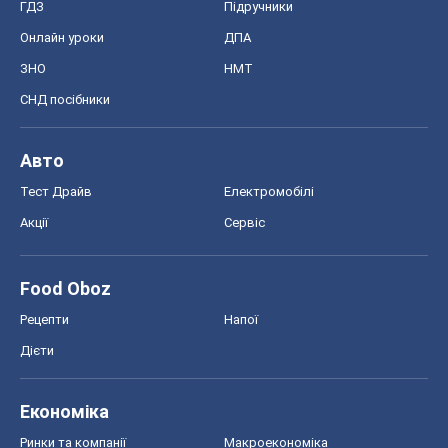
ГДЗ
Підручники
Онлайн уроки
ДПА
ЗНО
НМТ
СНД посібники
Авто
Тест Драйв
Електромобілі
Акції
Сервіс
Food Oboz
Рецепти
Напої
Дієти
Економіка
Ринки та компанії
Макроекономіка