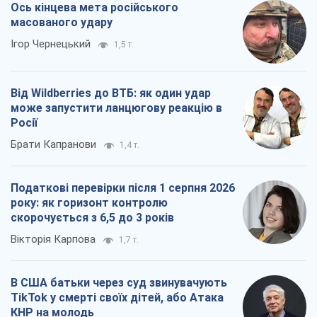
Ось кінцева мета російського
масованого удару
Ігор Чернецький
1,5 т.
Від Wildberries до ВТБ: як один удар
може запустити ланцюгову реакцію в
Росії
Брати Капранови
1,4 т.
Податкові перевірки після 1 серпня 2026
року: як горизонт контролю
скорочується з 6,5 до 3 років
Вікторія Карпова
1,7 т.
В США батьки через суд звинувачують
TikTok у смерті своїх дітей, або Атака
КНР на молодь