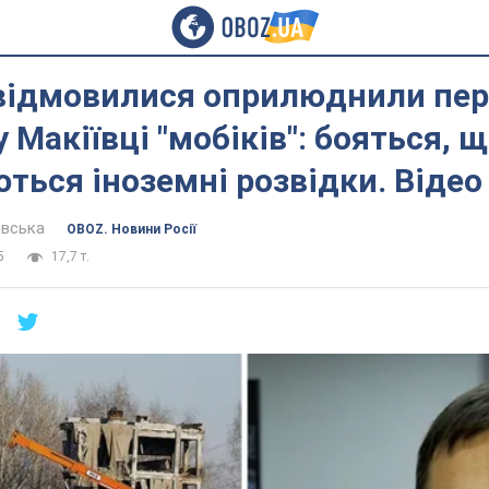
 відмовилися оприлюднили пер
у Макіївці "мобіків": бояться, 
ться іноземні розвідки. Відео
евська
OBOZ. Новини Росії
5
17,7 т.