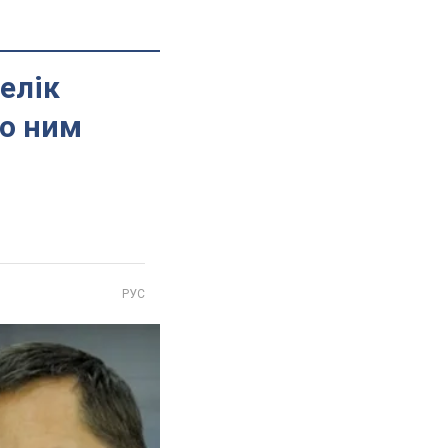
елік
що ним
РУС