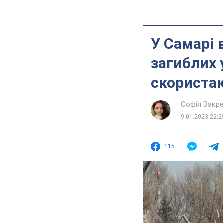
У Самарі
загиблих 
скористаю
Софія Закр
9.01.2023 22:2
115