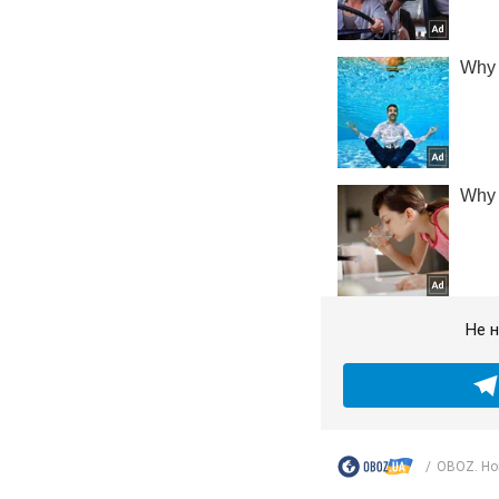
Не н
OBOZ. Нов