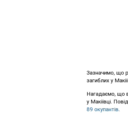
Зазначимо, що 
загиблих у Макії
Нагадаємо, що в
у Макіївці. Пов
89 окупантів
.