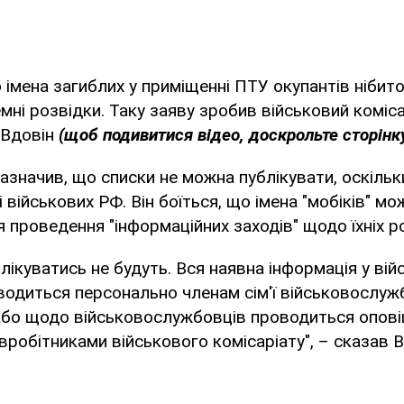
 імена загиблих у приміщенні ПТУ окупантів нібит
емні розвідки. Таку заяву зробив військовий коміс
 Вдовін
(щоб подивитися відео, доскрольте сторінку
азначив, що списки не можна публікувати, оскільк
 військових РФ. Він боїться, що імена "мобіків" мо
 проведення "інформаційних заходів" щодо їхніх ро
блікуватись не будуть. Вся наявна інформація у ві
водиться персонально членам сім'ї військовослуж
 або щодо військовослужбовців проводиться опов
вробітниками військового комісаріату", – сказав В