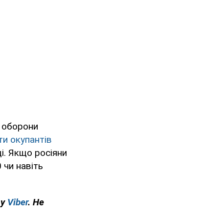
ї оборони
ти окупантів
і. Якщо росіяни
 чи навіть
 у
Viber
. Не