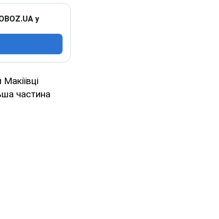
 OBOZ.UA у
 Макіївці
льша частина