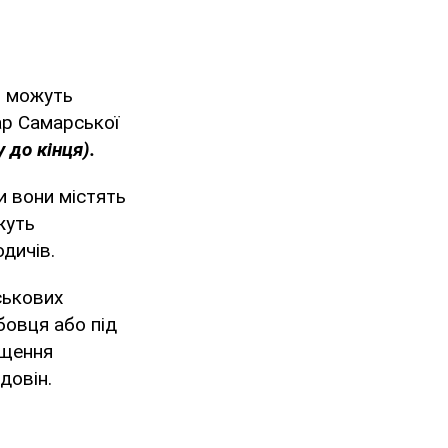
о можуть
ар Самарської
 до кінця).
и вони містять
жуть
дичів.
йськових
бовця або під
іщення
довін.