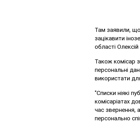
Там заявили, що
зацікавити іноз
області Олексій
Також комісар з
персональні дані
використати для
"Списки ніякі пу
комісаріатах до
час звернення,
персонально спі