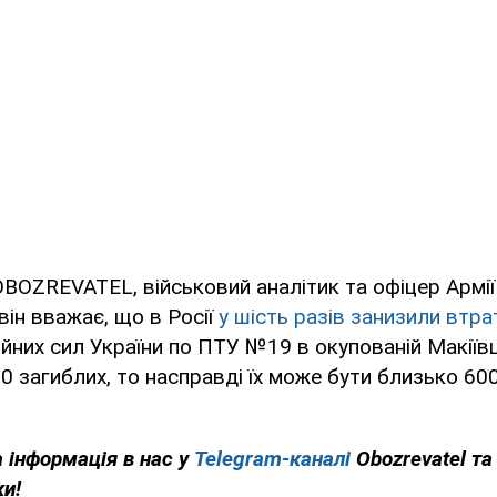
BOZREVATEL, військовий аналітик та офіцер Армі
він вважає, що в Росії
у шість разів занизили втра
йних сил України по ПТУ №19 в окупованій Макіївц
0 загиблих, то насправді їх може бути близько 600
 інформація в нас у
Telegram-каналі
Obozrevatel та
ки!