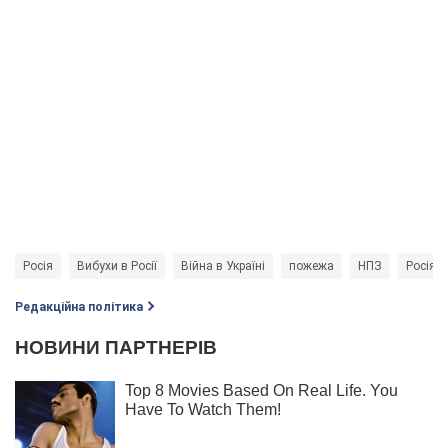
Росія
Вибухи в Росії
Війна в Україні
пожежа
НПЗ
Росія -
Редакційна політика