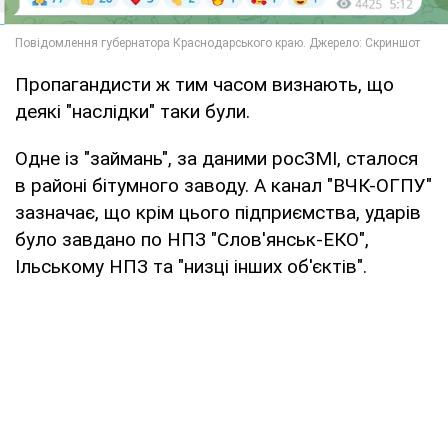
Пропагандисти ж тим часом визнають, що
деякі "наслідки" таки були.
Одне із "займань", за даними росЗМІ, сталося
в районі бітумного заводу. А канал "ВЧК-ОГПУ"
зазначає, що крім цього підприємства, ударів
було завдано по НПЗ "Слов'янськ-ЕКО",
Ільському НПЗ та "низці інших об'єктів".