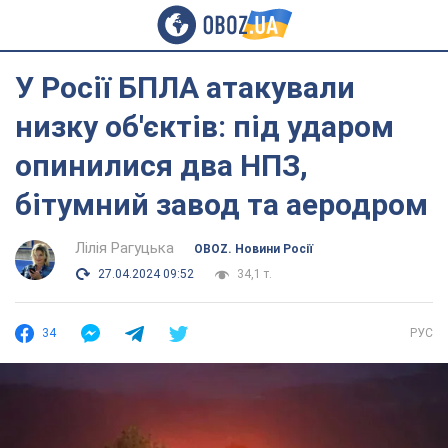
У Росії БПЛА атакували
низку об'єктів: під ударом
опинилися два НПЗ,
бітумний завод та аеродром
Лілія Рагуцька
OBOZ. Новини Росії
27.04.2024 09:52
34,1 т.
34
РУС