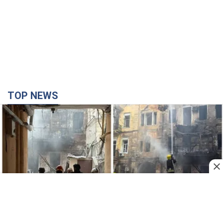
Армія Росії здійснила масовану атаку на Одесу:
горіла історична частина міста, є постраждалі.
Фото та відео
Для терору ворог застосував ракети та дрони
39 минут назад
37,9 т.
Нардепи взяли гроші з бюджету на оренду
елітних квартир у Києві: хто з парламентарів