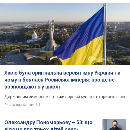
Якою була оригінальна версія гімну України та
чому її боялася Російська імперія: про це не
розповідають у школі
Державним символом є тільки перший куплет та приспів пісні
2 часа назад
6,1 т.
Олександру Пономарьову – 53: що
відомо про трьох дітей секс-
символа 90-х та який вигляд вони
мають
За розвитком кар'єри артист не забував про
особисте щастя
7 часов назад
7,4 т.
У ПриватБанку розповіли, чи дійсні
долари 1996 року: чи приймають