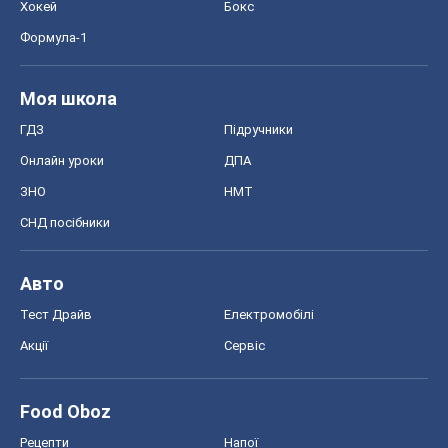
СНД посібники
Авто
Тест Драйв
Електромобілі
Акції
Сервіс
Food Oboz
Рецепти
Напої
Дієти
Економіка
Ринки та компанії
Макроекономіка
MedOboz