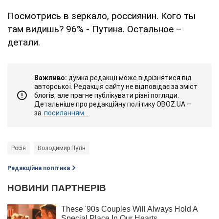
Посмотрись в зеркало, россиянин. Кого ты
там видишь? 96% - Путина. Остальное –
детали.
Важливо:
думка редакції може відрізнятися від
авторської. Редакція сайту не відповідає за зміст
блогів, але прагне публікувати різні погляди.
Детальніше про редакційну політику OBOZ.UA –
за
посиланням...
Росія
Володимир Путін
Редакційна політика