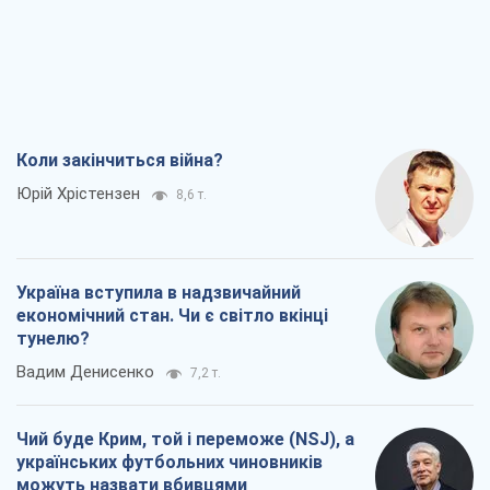
Україна вступила в надзвичайний
економічний стан. Чи є світло вкінці
тунелю?
Вадим Денисенко
7,2 т.
Чий буде Крим, той і переможе (NSJ), а
українських футбольних чиновників
можуть назвати вбивцями
Олександр Кірш
6,9 т.
Захід проспав загрозу: Росія може
перевірити НАТО війною
Леонід Невзлін
8,3 т.