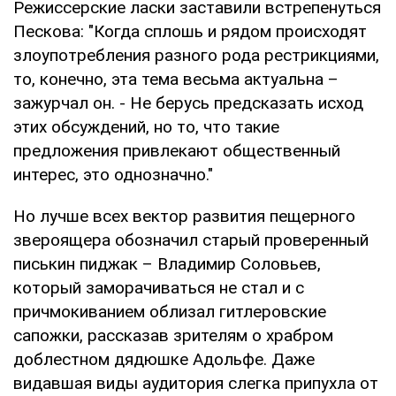
Режиссерские ласки заставили встрепенуться
Пескова: "Когда сплошь и рядом происходят
злоупотребления разного рода рестрикциями,
то, конечно, эта тема весьма актуальна –
зажурчал он. - Не берусь предсказать исход
этих обсуждений, но то, что такие
предложения привлекают общественный
интерес, это однозначно."
Но лучше всех вектор развития пещерного
звероящера обозначил старый проверенный
писькин пиджак – Владимир Соловьев,
который заморачиваться не стал и с
причмокиванием облизал гитлеровские
сапожки, рассказав зрителям о храбром
доблестном дядюшке Адольфе. Даже
видавшая виды аудитория слегка припухла от