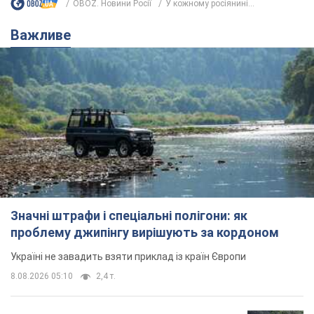
Значні штрафи і спеціальні полігони: як
проблему джипінгу вирішують за кордоном
Україні не завадить взяти приклад із країн Європи
8.08.2026 05:10
2,4 т.
На Прикарпатті після аномальної
спеки пройшла потужна злива:
дороги перетворились на річки.
Відео
Негода накрила Івано-Франківщину та
курортний Буковель
8.08.2026 09:27
34,7 т.
Жінці нарахували 729 тис. грн боргу