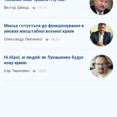
Ні зброї, ні людей: як Лукашенко будує
нову армію
Ігар Тишкевич
13,9 т.
Коли закінчиться війна?
Юрій Хрістензен
8,6 т.