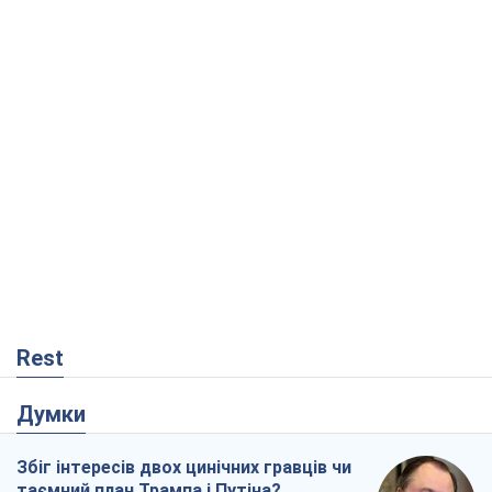
Rest
Думки
Збіг інтересів двох цинічних гравців чи
таємний план Трампа і Путіна?
Віктор Швець
11,1 т.
Мінськ готується до функціонування в
умовах масштабної воєнної кризи
Олександр Левченко
16,2 т.