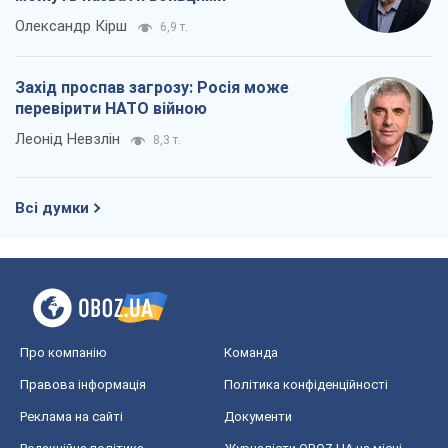
Всі думки
Про компанію
Команда
Правова інформація
Політика конфіденційності
Реклама на сайті
Документи
Редакційна політика
Журналісти OBOZ.UA на місці
подій
OBOZ.UA
Політика
Світ
Розслідування
Блоги
Суспільство