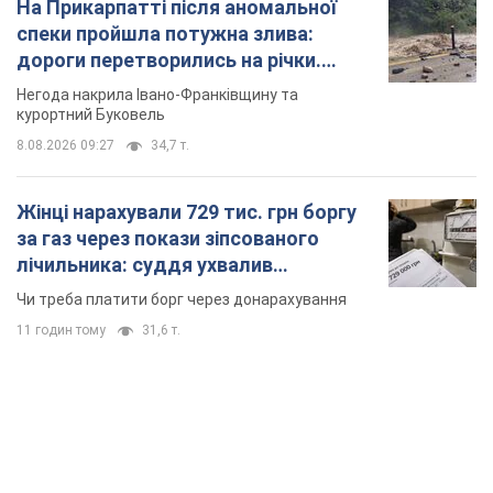
за газ через покази зіпсованого
лічильника: суддя ухвалив
неочікуване рішення
Чи треба платити борг через донарахування
11 годин тому
31,6 т.