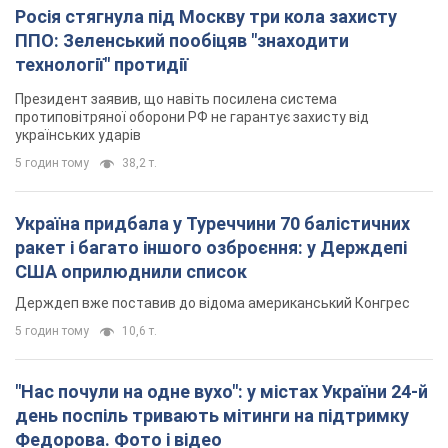
Україна придбала у Туреччини 70 балістичних
ракет і багато іншого озброєння: у Держдепі
США оприлюднили список
Держдеп вже поставив до відома американський Конгрес
5 годин тому
10,6 т.
"Нас почули на одне вухо": у містах України 24-й
день поспіль тривають мітинги на підтримку
Федорова. Фото і відео
Антиурядові виступи з вимогою повернути Федорова досі
тривають
5 годин тому
3,9 т.