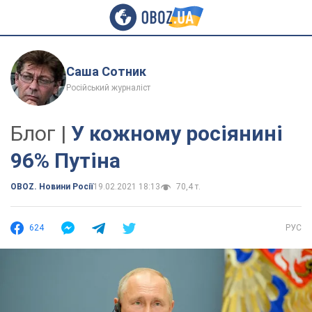
Саша Сотник
Російський журналіст
Блог |
У кожному росіянині
96% Путіна
OBOZ. Новини Росії
19.02.2021 18:13
70,4 т.
624
РУС