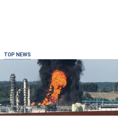
TOP NEWS
Росія стягнула під Москву три кола захисту
ППО: Зеленський пообіцяв "знаходити
технології" протидії
Президент заявив, що навіть посилена система
протиповітряної оборони РФ не гарантує захисту від
українських ударів
5 годин тому
38,2 т.