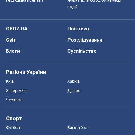
Регіони України
Київ
Харків
Запоріжжя
Дніпро
Черкаси
Спорт
Футбол
Баскетбол
Хокей
Бокс
Формула-1
Моя школа
ГДЗ
Підручники
Онлайн уроки
ДПА
ЗНО
НМТ