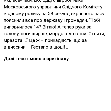
Які, все-таки, молодці співробітники
Московського управління Слідчого Комітету –
в одному ролику на 58 секунд екранного часу
пояснили все про державу і громадян. "Тобі
виповнилося 14? Вітаю! А тепер руки за
голову, ноги ширше, мордою до стіни. Стояти,
мразота! .." Це ж – принадність, що за
відносини – Гестапо в шоці! ..
Далі текст мовою оригіналу