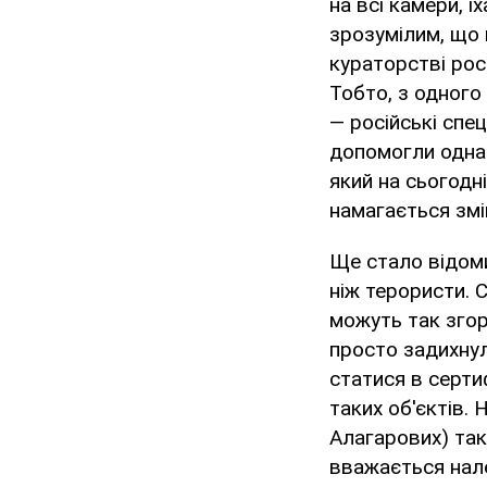
на всі камери, ї
зрозумілим, що 
кураторстві рос
Тобто, з одного 
— російські спец
допомогли одна о
який на сьогодн
намагається змі
Ще стало відоми
ніж терористи. С
можуть так згор
просто задихнул
статися в серти
таких об'єктів.
Алагарових) так
вважається нал