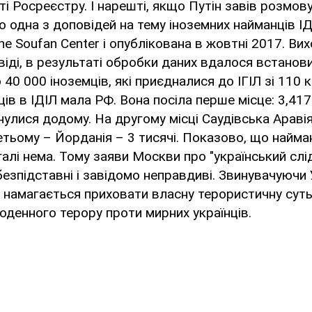
ті Росреєстру. І нарешті, якщо Путін завів розмову
то одна з доповідей на тему іноземних найманців І
e Soufan Center і опублікована в жовтні 2017. Вих
віді, в результаті обробки даних вдалося встанов
40 000 іноземців, які приєдналися до ІГІЛ зі 110 
ців в ІДІЛ мала РФ. Вона посіла перше місце: 3,417 
нулися додому. На другому місці Саудівська Аравія
ретьому – Йорданія – 3 тисячі. Показово, що найман
алі нема. Тому заяви Москви про "український слід
езпідставні і завідомо неправдиві. Звинувачуючи 
я намагається приховати власну терористичну суть 
щоденного терору проти мирних українців.