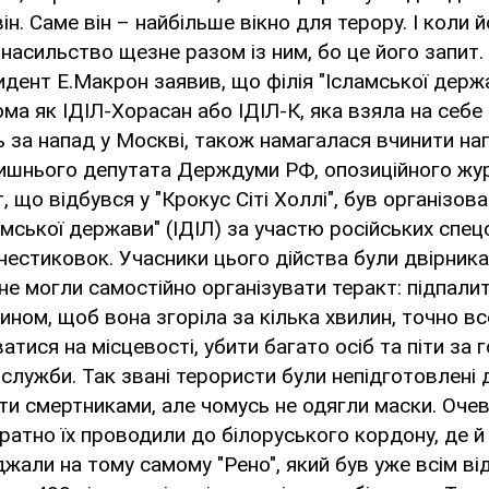
н. Саме він – найбільше вікно для терору. І коли й
 насильство щезне разом із ним, бо це його запит. 
дент Е.Макрон заявив, що філія "Ісламської держ
ома як ІДІЛ-Хорасан або ІДІЛ-К, яка взяла на себе
ь за напад у Москві, також намагалася вчинити нап
ишнього депутата Держдуми РФ, опозиційного жур
, що відбувся у "Крокус Сіті Холлі", був організо
мської держави" (ІДІЛ) за участю російських спе
нестиковок. Учасники цього дійства були двірник
 не могли самостійно організувати теракт: підпали
ином, щоб вона згоріла за кілька хвилин, точно вс
ватися на місцевості, убити багато осіб та піти за 
цслужби. Так звані терористи були непідготовлені 
ти смертниками, але чомусь не одягли маски. Очев
ратно їх проводили до білоруського кордону, де й
жали на тому самому "Рено", який був уже всім ві