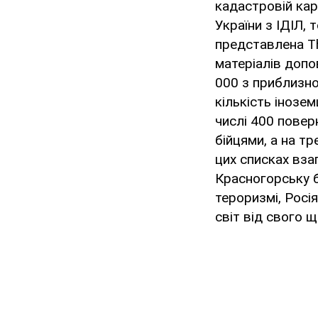
кадастровій кар
України з ІДІЛ, 
представлена Th
матеріалів допо
000 з приблизно 
кількість інозем
числі 400 повер
бійцями, а на т
цих списках взаг
Красногорську б
тероризмі, Росі
світ від свого 