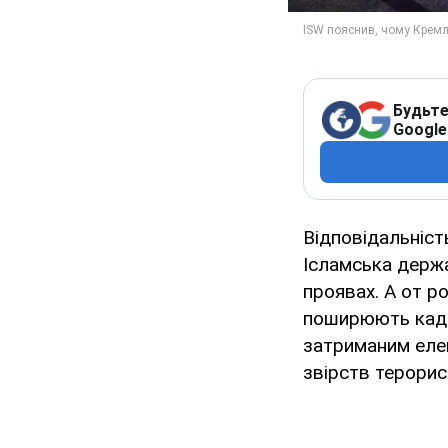
Будьте
Google
Відповідальніст
Ісламська держа
проявах. А от р
поширюють кадр
затриманим елек
звірств терорис