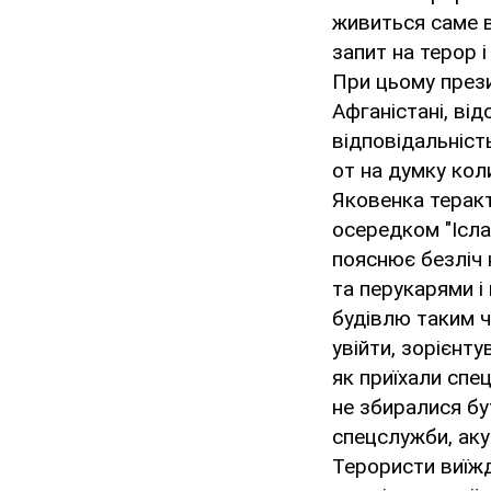
живиться саме ві
запит на терор і
При цьому прези
Афганістані, від
відповідальніст
от на думку кол
Яковенка теракт
осередком "Ісла
пояснює безліч 
та перукарями і
будівлю таким ч
увійти, зорієнту
як приїхали спе
не збиралися бу
спецслужби, аку
Терористи виїжд