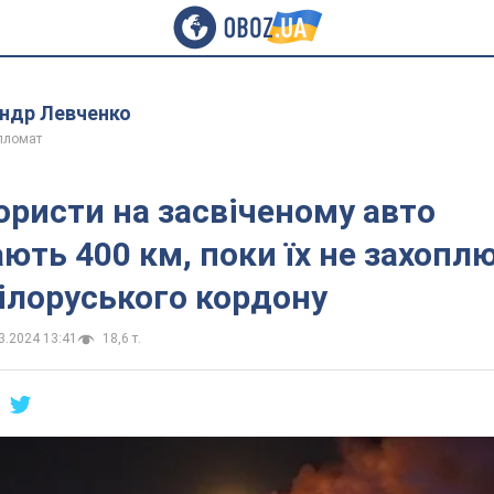
ндр Левченко
ипломат
ористи на засвіченому авто
ть 400 км, поки їх не захопл
ілоруського кордону
3.2024 13:41
18,6 т.