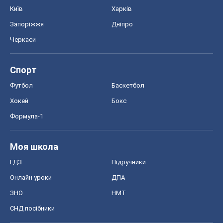
Київ
Харків
Запоріжжя
Дніпро
Черкаси
Спорт
Футбол
Баскетбол
Хокей
Бокс
Формула-1
Моя школа
ГДЗ
Підручники
Онлайн уроки
ДПА
ЗНО
НМТ
СНД посібники