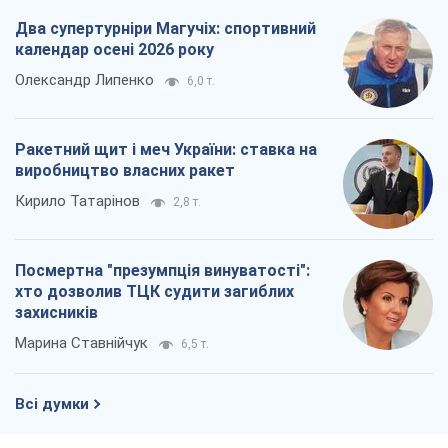
Два супертурніри Магучіх: спортивний
календар осені 2026 року
Олександр Липенко
6,0 т.
Ракетний щит і меч України: ставка на
виробництво власних ракет
Кирило Татарінов
2,8 т.
Посмертна "презумпція винуватості":
хто дозволив ТЦК судити загиблих
захисників
Марина Ставнійчук
6,5 т.
Всі думки