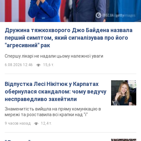
Дружина тяжкохворого Джо Байдена назвала
перший симптом, який сигналізував про його
"агресивний" рак
Спершу лікарі не надали цьому належної уваги
6.08.2026 12:46
15,6 т.
Відпустка Лесі Нікітюк у Карпатах
обернулася скандалом: чому ведучу
несправедливо захейтили
Знаменитість вийшла на пряму комунікацію в
мережі та розставила всі крапки над "і"
9 часов назад
12,4 т.