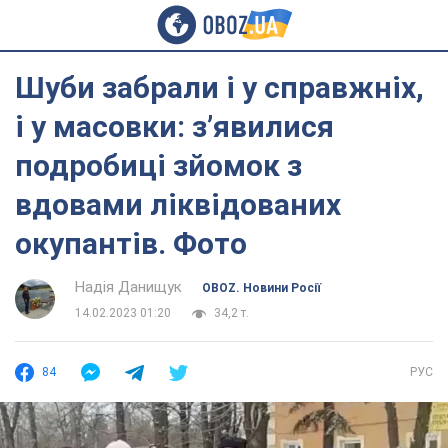
Шуби забрали і у справжніх,
і у масовки: з’явилися
подробиці зйомок з
вдовами ліквідованих
окупантів. Фото
Надія Данищук
OBOZ. Новини Росії
14.02.2023 01:20
34,2 т.
84
РУС