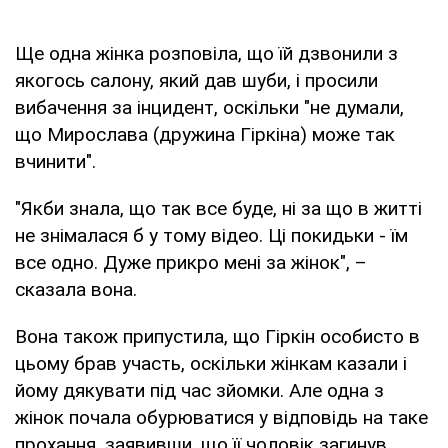
Ще одна жінка розповіла, що їй дзвонили з
якогось салону, який дав шуби, і просили
вибачення за інцидент, оскільки "не думали,
що Мирослава (дружина Гіркіна) може так
вчинити".
"Якби знала, що так все буде, ні за що в житті
не знімалася б у тому відео. Ці покидьки - їм
все одно. Дуже прикро мені за жінок", –
сказала вона.
Вона також припустила, що Гіркін особисто в
цьому брав участь, оскільки жінкам казали і
йому дякувати під час зйомки. Але одна з
жінок почала обурюватися у відповідь на таке
прохання, заявивши, що її чоловік загинув