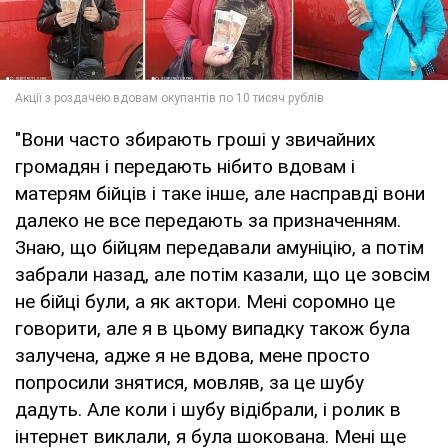
"Вони часто збирають гроші у звичайних
громадян і передають нібито вдовам і
матерям бійців і таке інше, але насправді вони
далеко не все передають за призначенням.
Знаю, що бійцям передавали амуніцію, а потім
забрали назад, але потім казали, що це зовсім
не бійці були, а як актори. Мені соромно це
говорити, але я в цьому випадку також була
залучена, адже я не вдова, мене просто
попросили знятися, мовляв, за це шубу
дадуть. Але коли і шубу відібрали, і ролик в
інтернет виклали, я була шокована. Мені ще