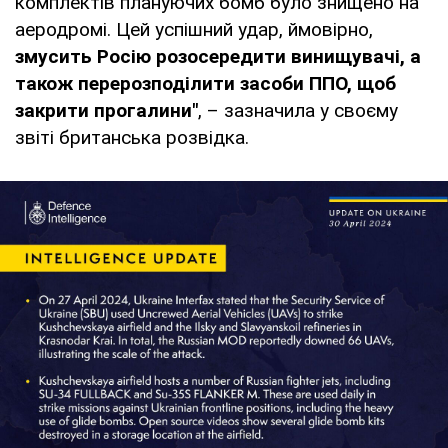
комплектів плануючих бомб було знищено на
аеродромі. Цей успішний удар, ймовірно,
змусить Росію розосередити винищувачі, а
також перерозподілити засоби ППО, щоб
закрити прогалини"
, – зазначила у своєму
звіті британська розвідка.