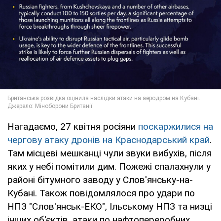
Нагадаємо, 27 квітня росіяни
поскаржилися на
чергову атаку дронів на Краснодарський край
.
Там місцеві мешканці чули звуки вибухів, після
яких у небі помітили дим. Пожежі спалахнули у
районі бітумного заводу у Слов'янську-на-
Кубані. Також повідомлялося про удари по
НПЗ "Слов'янськ-ЕКО", Ільському НПЗ та низці
інших об'єктів, атаки по нафтопереробних