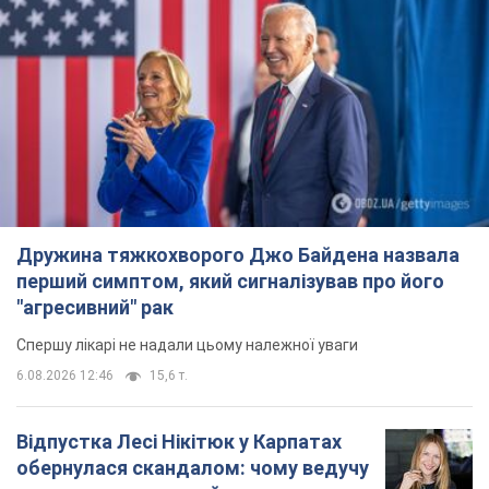
Дружина тяжкохворого Джо Байдена назвала
перший симптом, який сигналізував про його
"агресивний" рак
Спершу лікарі не надали цьому належної уваги
6.08.2026 12:46
15,6 т.
Відпустка Лесі Нікітюк у Карпатах
обернулася скандалом: чому ведучу