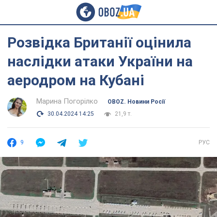
Розвідка Британії оцінила
наслідки атаки України на
аеродром на Кубані
Марина Погорілко
OBOZ. Новини Росії
30.04.2024 14:25
21,9 т.
9
РУС