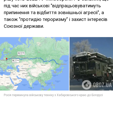
під час них військові "відпрацьовуватимуть
припинення та відбиття зовнішньої агресії", а
також "протидію тероризму" і захист інтересів
Союзної держави.