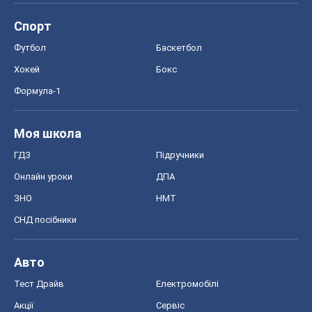
Спорт
Футбол
Баскетбол
Хокей
Бокс
Формула-1
Моя школа
ГДЗ
Підручники
Онлайн уроки
ДПА
ЗНО
НМТ
СНД посібники
Авто
Тест Драйв
Електромобілі
Акції
Сервіс