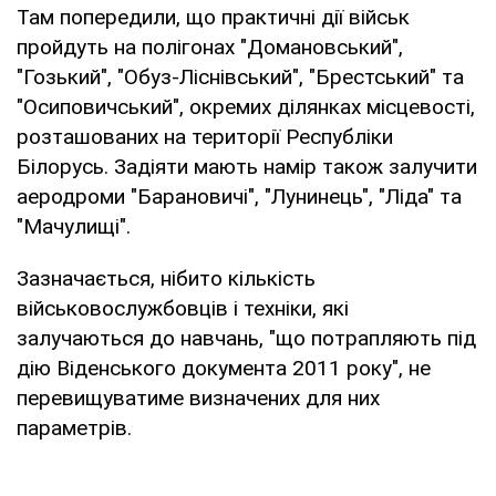
Там попередили, що практичні дії військ
пройдуть на полігонах "Домановський",
"Гозький", "Обуз-Ліснівський", "Брестський" та
"Осиповичський", окремих ділянках місцевості,
розташованих на території Республіки
Білорусь. Задіяти мають намір також залучити
аеродроми "Барановичі", "Лунинець", "Ліда" та
"Мачулищі".
Зазначається, нібито кількість
військовослужбовців і техніки, які
залучаються до навчань, "що потрапляють під
дію Віденського документа 2011 року", не
перевищуватиме визначених для них
параметрів.