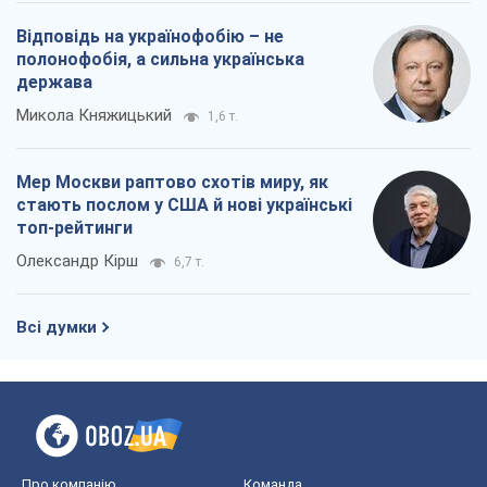
Відповідь на українофобію – не
полонофобія, а сильна українська
держава
Микола Княжицький
1,6 т.
Мер Москви раптово схотів миру, як
стають послом у США й нові українські
топ-рейтинги
Олександр Кірш
6,7 т.
Всі думки
Про компанію
Команда