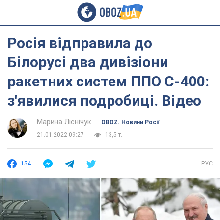
Росія відправила до
Білорусі два дивізіони
ракетних систем ППО С-400:
з'явилися подробиці. Відео
Марина Ліснічук
OBOZ. Новини Росії
21.01.2022 09:27
13,5 т.
154
РУС