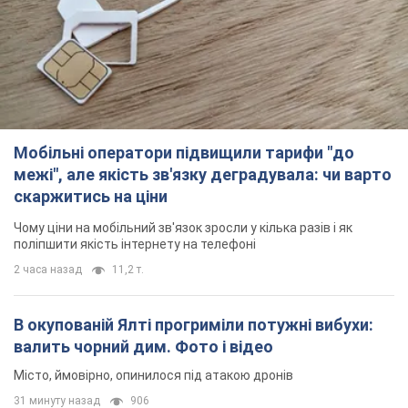
Мобільні оператори підвищили тарифи "до
межі", але якість зв'язку деградувала: чи варто
скаржитись на ціни
Чому ціни на мобільний зв'язок зросли у кілька разів і як
поліпшити якість інтернету на телефоні
2 часа назад
11,2 т.
В окупованій Ялті прогриміли потужні вибухи:
валить чорний дим. Фото і відео
Місто, ймовірно, опинилося під атакою дронів
31 минуту назад
906