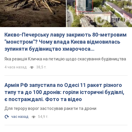
Києво-Печерську лавру закриють 80-метровим
"монстром"? Чому влада Києва відмовилась
зупиняти будівництво хмарочоса
"московського вірянина"
Яка реакція Кличка на петицію щодо скасування будівництва
4 часа назад
38,5 т.
Армія РФ запустила по Одесі 11 ракет різного
типу та до 100 дронів: горіли історичні будівлі,
є постраждалі. Фото та відео
Для терору ворог застосував ракети та дрони
час назад
54,9 т.