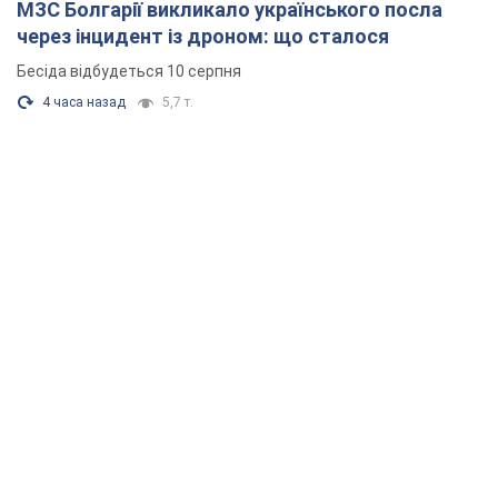
МЗС Болгарії викликало українського посла
через інцидент із дроном: що сталося
Бесіда відбудеться 10 серпня
4 часа назад
5,7 т.