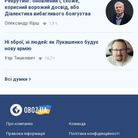
Рекрутинг: оновлений і, схоже,
корисний ворожий досвід, або
Діалектика вибагливого боягузтва
Олександр Кірш
1,9 т.
Ні зброї, ні людей: як Лукашенко будує
нову армію
Ігар Тишкевич
16,7 т.
Всі думки
Про компанію
Команда
Правова інформація
Політика конфіденційності