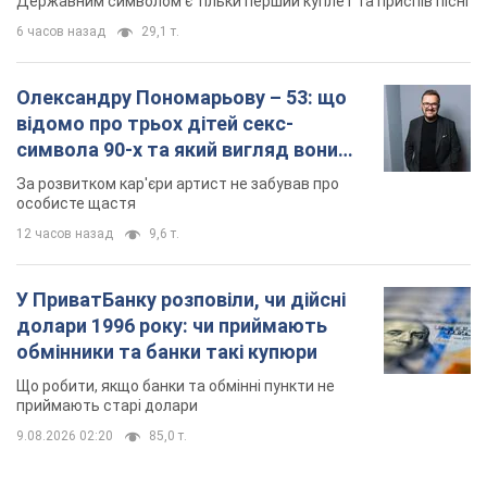
Державним символом є тільки перший куплет та приспів пісні
6 часов назад
29,1 т.
Олександру Пономарьову – 53: що
відомо про трьох дітей секс-
символа 90-х та який вигляд вони
мають
За розвитком кар'єри артист не забував про
особисте щастя
12 часов назад
9,6 т.
У ПриватБанку розповіли, чи дійсні
долари 1996 року: чи приймають
обмінники та банки такі купюри
Що робити, якщо банки та обмінні пункти не
приймають старі долари
9.08.2026 02:20
85,0 т.