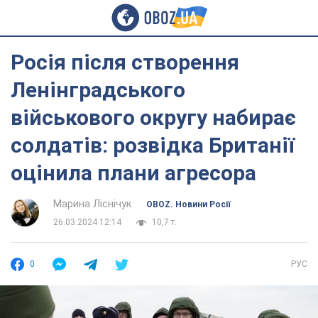
Росія після створення
Ленінградського
військового округу набирає
солдатів: розвідка Британії
оцінила плани агресора
Марина Ліснічук
OBOZ. Новини Росії
26.03.2024 12:14
10,7 т.
0
РУС