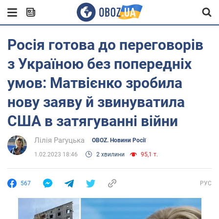
Росія готова до переговорів
з Україною без попередніх
умов: Матвієнко зробила
нову заяву й звинуватила
США в затягуванні війни
Лілія Рагуцька
OBOZ. Новини Росії
1.02.2023 18:46
2 хвилини
95,1 т.
567
РУС