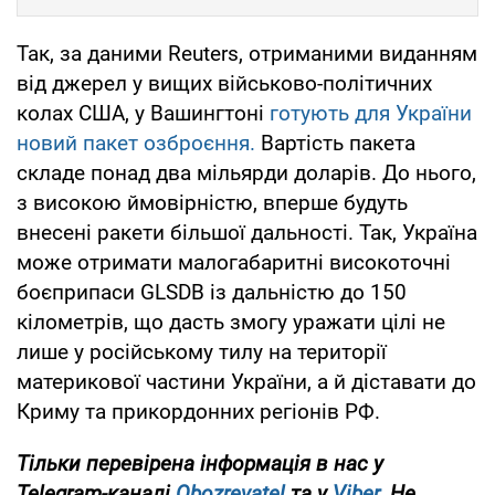
Так, за даними Reuters, отриманими виданням
від джерел у вищих військово-політичних
колах США, у Вашингтоні
готують для України
новий пакет озброєння.
Вартість пакета
складе понад два мільярди доларів. До нього,
з високою ймовірністю, вперше будуть
внесені ракети більшої дальності. Так, Україна
може отримати малогабаритні високоточні
боєприпаси GLSDB із дальністю до 150
кілометрів, що дасть змогу уражати цілі не
лише у російському тилу на території
материкової частини України, а й діставати до
Криму та прикордонних регіонів РФ.
Тільки перевірена інформація в нас у
Telegram-каналі
Obozrevatel
та у
Viber
. Не