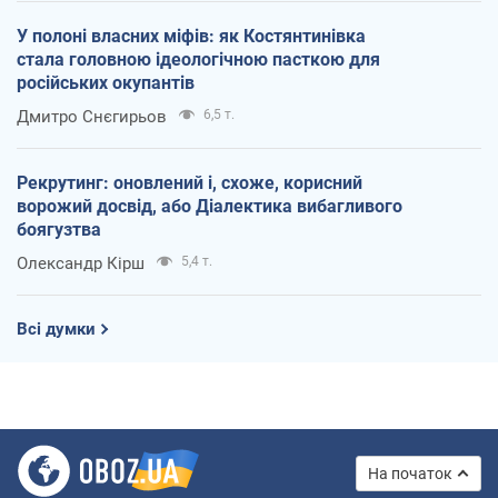
У полоні власних міфів: як Костянтинівка
стала головною ідеологічною пасткою для
російських окупантів
Дмитро Снєгирьов
6,5 т.
Рекрутинг: оновлений і, схоже, корисний
ворожий досвід, або Діалектика вибагливого
боягузтва
Олександр Кірш
5,4 т.
Всі думки
На початок