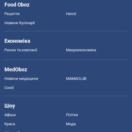
Food Oboz
Рецепти
Напої
Новини Кулінарії
Економіка
Ринки та компанії
Макроекономіка
MedOboz
Новини медицини
MAMACLUB
Covid
Шоу
Афіша
Плітки
Краса
Мода