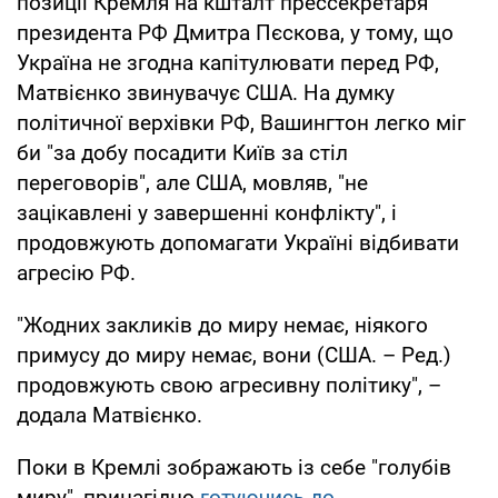
позиції Кремля на кшталт прессекретаря
президента РФ Дмитра Пєскова, у тому, що
Україна не згодна капітулювати перед РФ,
Матвієнко звинувачує США. На думку
політичної верхівки РФ, Вашингтон легко міг
би "за добу посадити Київ за стіл
переговорів", але США, мовляв, "не
зацікавлені у завершенні конфлікту", і
продовжують допомагати Україні відбивати
агресію РФ.
"Жодних закликів до миру немає, ніякого
примусу до миру немає, вони (США. – Ред.)
продовжують свою агресивну політику", –
додала Матвієнко.
Поки в Кремлі зображають із себе "голубів
миру", принагідно
готуючись до