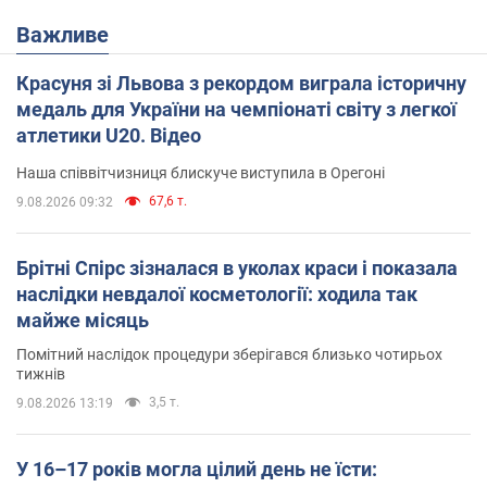
Важливе
Красуня зі Львова з рекордом виграла історичну
медаль для України на чемпіонаті світу з легкої
атлетики U20. Відео
Наша співвітчизниця блискуче виступила в Орегоні
67,6 т.
9.08.2026 09:32
Брітні Спірс зізналася в уколах краси і показала
наслідки невдалої косметології: ходила так
майже місяць
Помітний наслідок процедури зберігався близько чотирьох
тижнів
3,5 т.
9.08.2026 13:19
У 16–17 років могла цілий день не їсти: