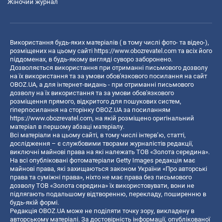
Жіночий журнал
Використання будь-яких матеріалів ( в тому числі фото- та відео-),
розміщених на цьому сайті
https://www.obozrevatel.com
та всіх його
піддоменах, в будь-якому вигляді суворо заборонено.
Дозволяється використання при отриманні письмового дозволу
на їх використання та за умови обов'язкового посилання на сайт
OBOZ.UA, а для інтернет-видань - при отриманні письмового
дозволу на їх використання та за умови обов'язкового
розміщення прямого, відкритого для пошукових систем,
гіперпосилання на сторінку OBOZ.UA за посиланням
https://www.obozrevatel.com
, на якій розміщено оригінальний
матеріал в першому абзаці матеріалу.
Всі матеріали на цьому сайті, в тому числі інтерв’ю, статті,
дослідження – є службовими творами журналістів редакції,
виключні майнові права на які належать ТОВ «Золота середина».
На всі опубліковані фотоматеріали Getty Images редакція має
майнові права, які захищаються законом України «Про авторські
права та суміжні права», ніхто не має права без письмового
дозволу ТОВ «Золота середина» їх використовувати, вони не
підлягають подальшому відтворенню, перекладу, поширенню в
будь-якій формі.
Редакція OBOZ.UA може не поділяти точку зору, викладену в
авторському матеріалі. За достовірність інформації, опублікованої