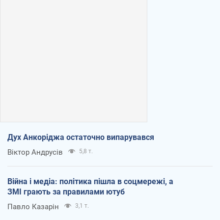
Дух Анкоріджа остаточно випарувався
Віктор Андрусів
5,8 т.
Війна і медіа: політика пішла в соцмережі, а
ЗМІ грають за правилами ютуб
Павло Казарін
3,1 т.